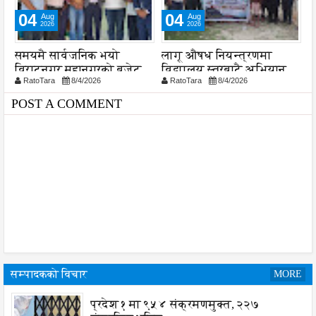
04
05
Aug
Aug
2026
2026
लागू औषध नियन्त्रणमा
नेपाल आयल निगमको
स
विद्यालय स्तरबाटै अभियान
प्रादेशिक कार्यालयमा छापा
RatoTara
8/4/2026
RatoTara
8/5/2026
या
शुरु
POST A COMMENT
सम्पादकको विचार
MORE
प्रदेश १ मा ९५४ संक्रमणमुक्त, २२७