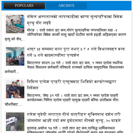
POPULARS
ARCHIVE
नोबेल अस्पतालको लापरबाहीका कारण सुन्दरहरैंचाका बिबेक
मृत्यु सँग लड्दै
मोरङ । रातो तसरा डट कम,मोरंग सुन्दरहरैंचा नगरपालिका वडा -२
जोगियारेका बिबेक कार्की मासु खादाँ घाटीमा सानो हड्डी अड्किएका कारण
मृत्यु को सैय्...
भाद्र ३१ सम्ममा माग पुरा नभए ३ र ४ गते बिधालयहरु बन्द
गर्ने ७ गते काठमाण्डौंमा प्रदर्शन
बिराटनगर साउन २४ गते । रातो तारा डट कम, १ नम्वर प्रदेश स्थरिया
नेपाल विधालय कर्मचारी परिषदले राज्यको दायित्व सामुदायिक विधालयका
कर्मचारी...
निमित्त प्रदेश प्रहरी प्रमुखबाट भिडियो कन्फ्रेन्सद्वारा
निर्देशन
बिराटनगर, जेष्ठ ३१ गते । रातो तारा डट कम,१ नम्वर प्रदेश प्रहरी
कार्यालयका निमित्त प्रदेश प्रहरी प्रमुख प्रहरी बरिष्ठ उपरीक्षक मीरा
चौधरीबाट ...
गणेश सुवेदी लगाएत तीर्थ यात्रीहरू मुक्तिनाथ दर्शन गरी
जोमसोम आउदै गर्दा बस दुर्घटनामा तीनको मृत्यु, २० घाइते
मुस्ताङ,असोज १७ गते । रातो तारा डट कम,प्रसिद्ध धार्मिकस्थल
मुक्तिनाथबाट जोमसोम आउँदै गरेको तीर्थयात्री सवार बस मंगलबार साँझ