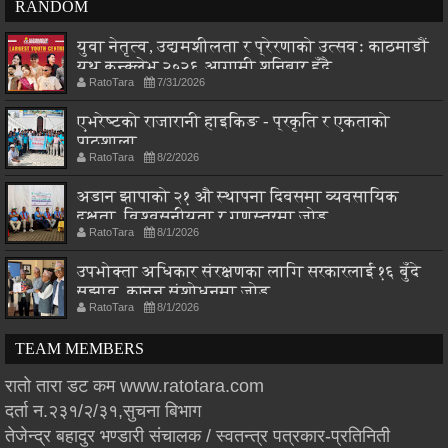
RANDOM
युवा नेतृत्व, उद्यमशीलता र प्रेरणाको उत्सवः काठमाडौं
युथ कन्क्लेभ २०२६ आगामी शनिबार हुँदै
RatoTara
7/31/2026
एभरेष्टको राजारानी हाइकिङ - प्रकृति र एकताको
पाठशाला
RatoTara
8/2/2026
अडान झापाको २१ औ स्थापना दिवसमा व्यवसायिक
दक्षता, विश्वसनीयता र गुणस्तरमा जोड
RatoTara
8/1/2026
उपभोक्ता अधिकार संरक्षणका लागि सरकारलाई १६ बुँदे
सुझाव, कानुन संशोधनमा जोड
RatoTara
8/1/2026
TEAM MEMBERS
रातो तारा डट कम www.ratotara.com
दर्ता न.२३१/२/३१,सुचना बिभाग
तेजेन्द्र बहादुर भण्डारी संचालक / स्वतन्त्र पत्रकार-प्रतिनिती