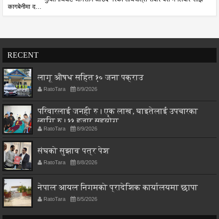
कागबेनीमा द...
RECENT
लागू औषध सहित १० जना पक्राउ
RatoTara
8/9/2026
परिवारलाई जनही रु। एक लाख, घाइतेलाई उपचारका
लागि रु। ११ हजार सहयोग
RatoTara
8/9/2026
संघको सुझाव पत्र पेश
RatoTara
8/8/2026
नेपाल आयल निगमको प्रादेशिक कार्यालयमा छापा
RatoTara
8/5/2026