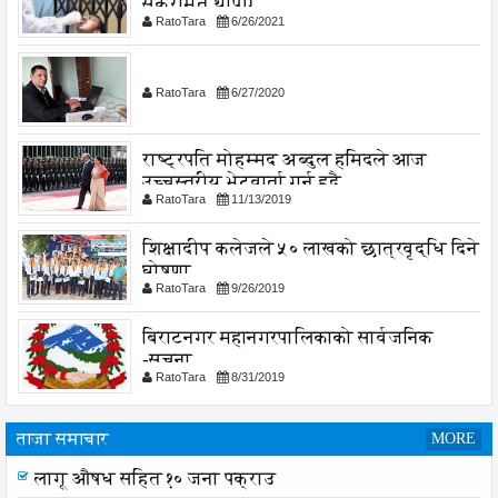
संक्रमित थपिए
RatoTara
6/26/2021
RatoTara
6/27/2020
राष्ट्रपति मोहम्मद अब्दुल हमिदले आज
उच्चस्तरीय भेटवार्ता गर्नु हुदै,
RatoTara
11/13/2019
शिक्षादीप कलेजले ५० लाखको छात्रवृद्धि दिने
घोषणा
RatoTara
9/26/2019
बिराटनगर महानगरपालिकाको सार्वजनिक
-सुचना
RatoTara
8/31/2019
ताजा समाचार
MORE
लागू औषध सहित १० जना पक्राउ