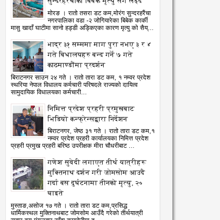
सुन्दरहरैंचाका बिबेक मृत्यु सँग लड्दै
मोरङ । रातो तसरा डट कम,मोरंग सुन्दरहरैंचा
नगरपालिका वडा -२ जोगियारेका बिबेक कार्की
मासु खादाँ घाटीमा सानो हड्डी अड्किएका कारण मृत्यु को सैय्...
भाद्र ३१ सम्ममा माग पुरा नभए ३ र ४
गते बिधालयहरु बन्द गर्ने ७ गते
काठमाण्डौंमा प्रदर्शन
बिराटनगर साउन २४ गते । रातो तारा डट कम, १ नम्वर प्रदेश
स्थरिया नेपाल विधालय कर्मचारी परिषदले राज्यको दायित्व
सामुदायिक विधालयका कर्मचारी...
निमित्त प्रदेश प्रहरी प्रमुखबाट
भिडियो कन्फ्रेन्सद्वारा निर्देशन
बिराटनगर, जेष्ठ ३१ गते । रातो तारा डट कम,१
नम्वर प्रदेश प्रहरी कार्यालयका निमित्त प्रदेश
प्रहरी प्रमुख प्रहरी बरिष्ठ उपरीक्षक मीरा चौधरीबाट ...
गणेश सुवेदी लगाएत तीर्थ यात्रीहरू
मुक्तिनाथ दर्शन गरी जोमसोम आउदै
गर्दा बस दुर्घटनामा तीनको मृत्यु, २०
घाइते
मुस्ताङ,असोज १७ गते । रातो तारा डट कम,प्रसिद्ध
धार्मिकस्थल मुक्तिनाथबाट जोमसोम आउँदै गरेको तीर्थयात्री