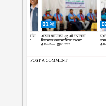
01
02
Aug
Aug
2026
2026
 संरक्षणका लागि
अडान झापाको २१ औ स्थापना
एभरेष्टको
 सुझाव, कानुन
दिवसमा व्यवसायिक दक्षता,
प्रकृति 
26
RatoTara
8/1/2026
RatoTara
विश्वसनीयता र गुणस्तरमा जोड
POST A COMMENT