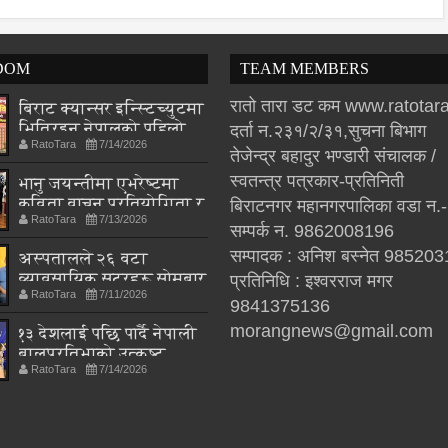
DOM
TEAM MEMBERS
रातो तारा डट कम www.ratota
बिराट क्यान्सर इन्स्टिच्युटमा
भित्रिइन् नेपालको पहिलो
दर्ता न.२३१/२/३१,सुचना बिभाग
RatoTara
7/14/2026
अंको फिजियोथेरापिस्ट
तेजेन्द्र बहादुर भण्डारी संचालक /
अस्मिता श्रेष्ठ
स्वतन्त्र पत्रकार-प्रतिनिती
भानु जयन्तीमा एभरेष्टमा
कविता वाचन प्रतियोगिता र
बिराटनगर महानगरपालिका वडा न.
RatoTara
7/13/2026
स्रष्टालाई सम्मान
सम्पर्क न. 9862008196
सम्पादक : अनिश बस्नेत 98520
अस्पतालले २६ वटा
व्यावसायिक सटरहरू सोमबार
प्रतिनिधि : इश्वरराज मगर
RatoTara
7/11/2026
भत्काइने
9841375136
morangnews@gmail.com
१३ देशलाई पछि पार्दै नेपाली
बालप्रतिभाको उत्कृष्ट
RatoTara
7/14/2026
प्रदर्शन, विश्वभर चम्कियो
नेपालको नाम