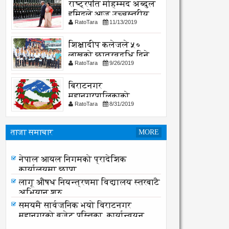
राष्ट्रपति मोहम्मद अब्दुल
हमिदले आज उच्चस्तरीय
RatoTara
11/13/2019
भेटवार्ता गर्नु हुदै,
शिक्षादीप कलेजले ५०
लाखको छात्रवृद्धि दिने
RatoTara
9/26/2019
घोषणा
बिराटनगर
महानगरपालिकाको
RatoTara
8/31/2019
सार्वजनिक -सुचना
ताजा समाचार
MORE
नेपाल आयल निगमको प्रादेशिक
कार्यालयमा छापा
नेपाल आयल निगमको प्रादेशिक
कार्यालयमा छापा
लागू औषध नियन्त्रणमा विद्यालय स्तरबाटै
अभियान शुरु
समयमै सार्वजनिक भयो विराटनगर