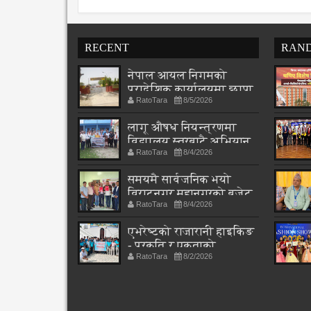
RECENT
RAN
नेपाल आयल निगमको
प्रादेशिक कार्यालयमा छापा
RatoTara
8/5/2026
लागू औषध नियन्त्रणमा
विद्यालय स्तरबाटै अभियान
RatoTara
8/4/2026
शुरु
समयमै सार्वजनिक भयो
विराटनगर महानगरको बजेट
RatoTara
8/4/2026
पुस्तिका, कार्यान्वयन
प्रक्रिया पनि सुरु
एभरेष्टको राजारानी हाइकिङ
- प्रकृति र एकताको
RatoTara
8/2/2026
पाठशाला