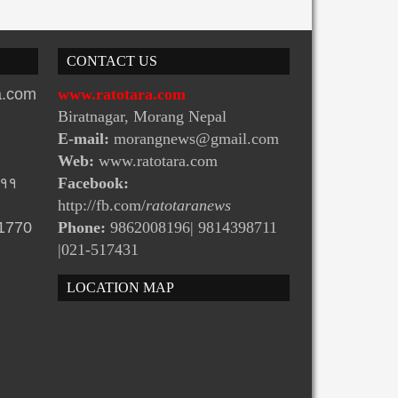
CONTACT US
ra.com
www.ratotara.com
Biratnagar, Morang Nepal
E-mail:
morangnews@gmail.com
Web:
www.ratotara.com
-११
Facebook:
http://fb.com/
ratotaranews
31770
Phone:
9862008196| 9814398711
|021-517431
LOCATION MAP