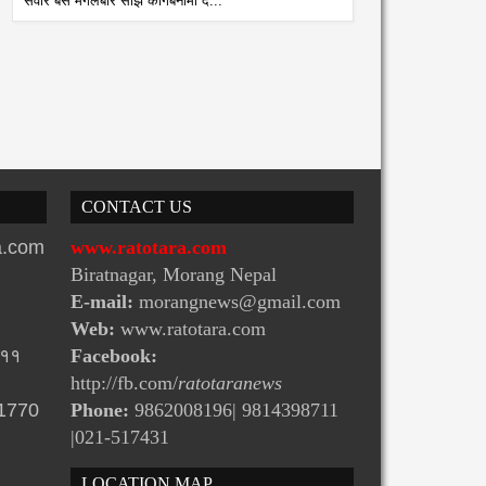
सवार बस मंगलबार साँझ कागबेनीमा द...
CONTACT US
ra.com
www.ratotara.com
Biratnagar, Morang Nepal
E-mail:
morangnews@gmail.com
Web:
www.ratotara.com
-११
Facebook:
http://fb.com/
ratotaranews
31770
Phone:
9862008196| 9814398711
|021-517431
LOCATION MAP