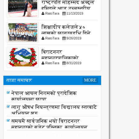
राष्ट्रपति मोहम्मद अब्दुल
हमिदले आज उच्चस्तरीय
RatoTara
11/13/2019
भेटवार्ता गर्नु हुदै,
शिक्षादीप कलेजले ५०
लाखको छात्रवृद्धि दिने
RatoTara
9/26/2019
घोषणा
बिराटनगर
महानगरपालिकाको
RatoTara
8/31/2019
सार्वजनिक -सुचना
ताजा समाचार
MORE
नेपाल आयल निगमको प्रादेशिक
कार्यालयमा छापा
नेपाल आयल निगमको प्रादेशिक
कार्यालयमा छापा
लागू औषध नियन्त्रणमा विद्यालय स्तरबाटै
अभियान शुरु
समयमै सार्वजनिक भयो विराटनगर
महानगरको बजेट पुस्तिका, कार्यान्वयन