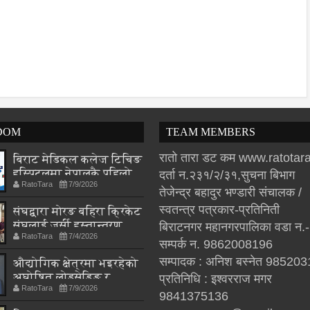
DOM
TEAM MEMBERS
रातो तारा डट कम www.ratota
बिराट मेडिकल कलेज टिचिङ
हस्पिटलमा नेपालकै पहिलो
दर्ता न.२३१/२/३१,सुचना बिभाग
RatoTara
7/9/2026
अन्तर्राष्ट्रिय न्यूक्लियर
तेजेन्द्र बहादुर भण्डारी संचालक /
मेडिसिन सम्मेलन हुने, तीन
स्वतन्त्र पत्रकार-प्रतिनिती
संघद्वारा मोरङ बहिरा क्रिकेट
देशका विज्ञ एकै मञ्चमा
संघलाई जर्सी हस्तान्तरण
बिराटनगर महानगरपालिका वडा न.
RatoTara
7/4/2026
सम्पर्क न. 9862008196
सम्पादक : अनिश बस्नेत 98520
औद्योगिक क्षेत्रमा भइरहेको
अघोषित लोडसेडिङ र
प्रतिनिधि : इश्वरराज मगर
RatoTara
7/9/2026
अनियमित विद्युत आपूर्ति
9841375136
प्रति संघको गम्भीर