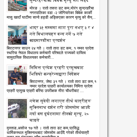
सुन्दरहरैंचाका बिबेक मृत्यु सँग लड्दै
मोरङ । रातो तसरा डट कम,मोरंग सुन्दरहरैंचा
नगरपालिका वडा -२ जोगियारेका बिबेक कार्की
मासु खादाँ घाटीमा सानो हड्डी अड्किएका कारण मृत्यु को सैय्...
भाद्र ३१ सम्ममा माग पुरा नभए ३ र ४
गते बिधालयहरु बन्द गर्ने ७ गते
काठमाण्डौंमा प्रदर्शन
बिराटनगर साउन २४ गते । रातो तारा डट कम, १ नम्वर प्रदेश
स्थरिया नेपाल विधालय कर्मचारी परिषदले राज्यको दायित्व
सामुदायिक विधालयका कर्मचारी...
04
05
Aug
Aug
निमित्त प्रदेश प्रहरी प्रमुखबाट
2026
2026
भिडियो कन्फ्रेन्सद्वारा निर्देशन
बिराटनगर, जेष्ठ ३१ गते । रातो तारा डट कम,१
ागू औषध नियन्त्रणमा विद्यालय
नेपाल आयल निगमको प्रादेशिक
नम्वर प्रदेश प्रहरी कार्यालयका निमित्त प्रदेश
तरबाटै अभियान शुरु
कार्यालयमा छापा
प्रहरी प्रमुख प्रहरी बरिष्ठ उपरीक्षक मीरा चौधरीबाट ...
atoTara
8/4/2026
RatoTara
8/5/2026
गणेश सुवेदी लगाएत तीर्थ यात्रीहरू
मुक्तिनाथ दर्शन गरी जोमसोम आउदै
गर्दा बस दुर्घटनामा तीनको मृत्यु, २०
घाइते
मुस्ताङ,असोज १७ गते । रातो तारा डट कम,प्रसिद्ध
धार्मिकस्थल मुक्तिनाथबाट जोमसोम आउँदै गरेको तीर्थयात्री