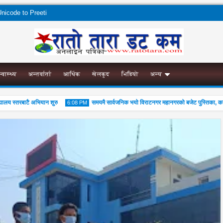
nicode to Preeti
स्वास्थ्य
अन्तर्वार्ता
आर्थिक
खेलकुद
भिडियो
अन्य
 स्तरबाटै अभियान शुरु
समयमै सार्वजनिक भयो विराटनगर महानगरको बजेट पुस्तिका, कार्यान्व
6:08 PM
04
Aug
2026