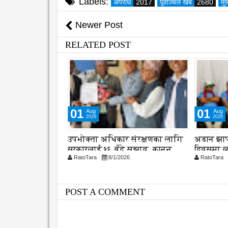
Labels:
अपराध
2017
पूर्वाञ्चल खब
2680
मु
Newer Post
RELATED POST
01
02
Aug
Aug
2026
2026
 संरक्षणका लागि
अडान झापाको २१ औ स्थापना
एभरेष्टको
 सुझाव, कानुन
दिवसमा व्यवसायिक दक्षता,
प्रकृति 
26
RatoTara
8/1/2026
RatoTara
विश्वसनीयता र गुणस्तरमा जोड
POST A COMMENT