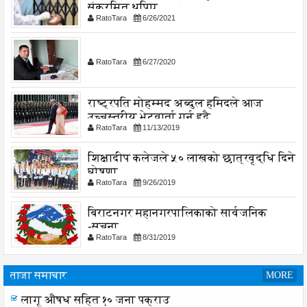
संक्रमित थपिए
RatoTara
6/26/2021
RatoTara
6/27/2020
राष्ट्रपति मोहम्मद अब्दुल हमिदले आज
उच्चस्तरीय भेटवार्ता गर्नु हुदै,
RatoTara
11/13/2019
शिक्षादीप कलेजले ५० लाखको छात्रवृद्धि दिने
घोषणा
RatoTara
9/26/2019
बिराटनगर महानगरपालिकाको सार्वजनिक
-सुचना
RatoTara
8/31/2019
ताजा समाचार
MORE
लागू औषध सहित १० जना पक्राउ