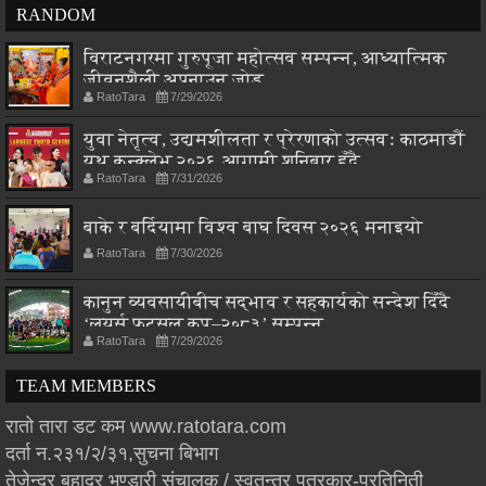
RANDOM
विराटनगरमा गुरुपूजा महोत्सव सम्पन्न, आध्यात्मिक
जीवनशैली अपनाउन जोड
RatoTara
7/29/2026
युवा नेतृत्व, उद्यमशीलता र प्रेरणाको उत्सवः काठमाडौं
युथ कन्क्लेभ २०२६ आगामी शनिबार हुँदै
RatoTara
7/31/2026
बाके र बर्दियामा विश्व बाघ दिवस २०२६ मनाइयो
RatoTara
7/30/2026
कानुन व्यवसायीबीच सद्भाव र सहकार्यको सन्देश दिँदै
‘लयर्स फुटसल कप–२०८३’ सम्पन्न
RatoTara
7/29/2026
TEAM MEMBERS
रातो तारा डट कम www.ratotara.com
दर्ता न.२३१/२/३१,सुचना बिभाग
तेजेन्द्र बहादुर भण्डारी संचालक / स्वतन्त्र पत्रकार-प्रतिनिती