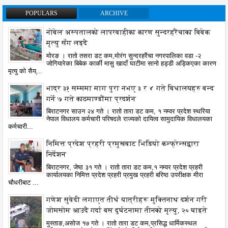
POPULARS
ARCHIVE
नोबेल अस्पतालको लापरबाहीका कारण सुन्दरहरैंचाका बिबेक
मृत्यु सँग लड्दै
मोरङ । रातो तसरा डट कम,मोरंग सुन्दरहरैंचा नगरपालिका वडा -२
जोगियारेका बिबेक कार्की मासु खादाँ घाटीमा सानो हड्डी अड्किएका कारण
मृत्यु को सैय्...
भाद्र ३१ सम्ममा माग पुरा नभए ३ र ४ गते बिधालयहरु बन्द
गर्ने ७ गते काठमाण्डौंमा प्रदर्शन
बिराटनगर साउन २४ गते । रातो तारा डट कम, १ नम्वर प्रदेश स्थरिया
नेपाल विधालय कर्मचारी परिषदले राज्यको दायित्व सामुदायिक विधालयका
कर्मचारी...
निमित्त प्रदेश प्रहरी प्रमुखबाट भिडियो कन्फ्रेन्सद्वारा
निर्देशन
बिराटनगर, जेष्ठ ३१ गते । रातो तारा डट कम,१ नम्वर प्रदेश प्रहरी
कार्यालयका निमित्त प्रदेश प्रहरी प्रमुख प्रहरी बरिष्ठ उपरीक्षक मीरा
चौधरीबाट ...
गणेश सुवेदी लगाएत तीर्थ यात्रीहरू मुक्तिनाथ दर्शन गरी
जोमसोम आउदै गर्दा बस दुर्घटनामा तीनको मृत्यु, २० घाइते
मुस्ताङ,असोज १७ गते । रातो तारा डट कम,प्रसिद्ध धार्मिकस्थल