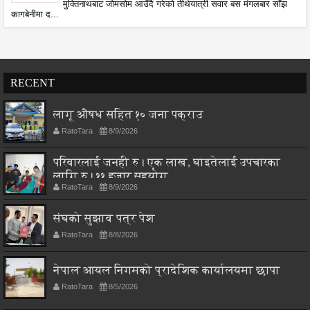
मुक्तिनाथबाट जोमसोम आउँदै गरेको तीर्थयात्री सवार बस मंगलबार साँझ
कागबेनीमा द...
RECENT
लागू औषध सहित १० जना पक्राउ
RatoTara
8/9/2026
परिवारलाई जनही रु। एक लाख, घाइतेलाई उपचारका
लागि रु। ११ हजार सहयोग
RatoTara
8/9/2026
संघको सुझाव पत्र पेश
RatoTara
8/8/2026
नेपाल आयल निगमको प्रादेशिक कार्यालयमा छापा
RatoTara
8/5/2026