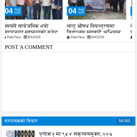
04
05
Aug
Aug
2026
2026
लागू औषध नियन्त्रणमा
नेपाल आयल निगमको
स
विद्यालय स्तरबाटै अभियान
प्रादेशिक कार्यालयमा छापा
RatoTara
8/4/2026
RatoTara
8/5/2026
या
शुरु
POST A COMMENT
सम्पादकको विचार
MORE
प्रदेश १ मा ९५४ संक्रमणमुक्त, २२७