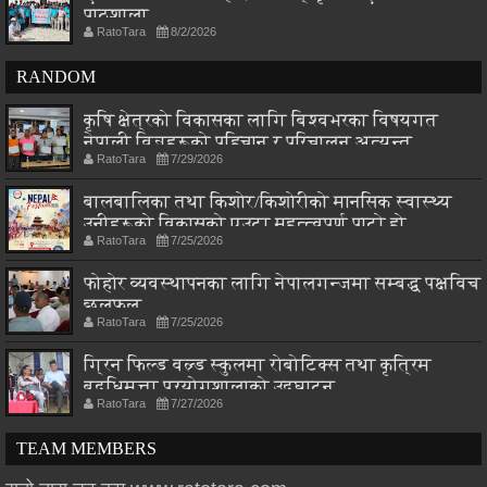
पाठशाला
RatoTara
8/2/2026
RANDOM
कृषि क्षेत्रको विकासका लागि बिश्वभरका विषयगत
नेपाली विज्ञहरूको पहिचान र परिचालन अत्यन्त
RatoTara
7/29/2026
आवश्यक : मन्त्री चौधरी
बालबालिका तथा किशोर/किशोरीको मानसिक स्वास्थ्य
उनीहरूको विकासको एउटा महत्त्वपूर्ण पाटो हो
RatoTara
7/25/2026
फोहोर व्यवस्थापनका लागि नेपालगन्जमा सम्बद्ध पक्षविच
छलफल
RatoTara
7/25/2026
ग्रिन फिल्ड वल्र्ड स्कुलमा रोबोटिक्स तथा कृत्रिम
बुद्धिमत्ता प्रयोगशालाको उद्घाटन
RatoTara
7/27/2026
TEAM MEMBERS