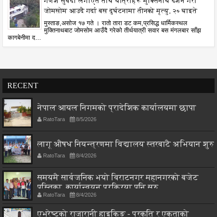
गणेश सुवेदी लगाएत तीर्थ यात्रीहरू मुक्तिनाथ दर्शन गरी
जोमसोम आउदै गर्दा बस दुर्घटनामा तीनको मृत्यु, २० घाइते
मुस्ताङ,असोज १७ गते । रातो तारा डट कम,प्रसिद्ध धार्मिकस्थल
मुक्तिनाथबाट जोमसोम आउँदै गरेको तीर्थयात्री सवार बस मंगलबार साँझ
कागबेनीमा द...
RECENT
नेपाल आयल निगमको प्रादेशिक कार्यालयमा छापा
RatoTara
8/5/2026
लागू औषध नियन्त्रणमा विद्यालय स्तरबाटै अभियान शुरु
RatoTara
8/4/2026
समयमै सार्वजनिक भयो विराटनगर महानगरको बजेट
पुस्तिका, कार्यान्वयन प्रक्रिया पनि सुरु
RatoTara
8/4/2026
एभरेष्टको राजारानी हाइकिङ - प्रकृति र एकताको