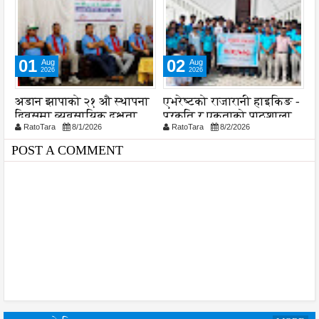
01
02
Aug
Aug
2026
2026
अडान झापाको २१ औ स्थापना
एभरेष्टको राजारानी हाइकिङ -
स
दिवसमा व्यवसायिक दक्षता,
प्रकृति र एकताको पाठशाला
व
RatoTara
8/1/2026
RatoTara
8/2/2026
ड
विश्वसनीयता र गुणस्तरमा
प
जोड
प
POST A COMMENT