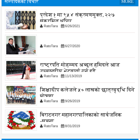
सम्पादकको विचार
MORE
प्रदेश १ मा ९५४ संक्रमणमुक्त, २२७
संक्रमित थपिए
RatoTara
6/26/2021
RatoTara
6/27/2020
राष्ट्रपति मोहम्मद अब्दुल हमिदले आज
उच्चस्तरीय भेटवार्ता गर्नु हुदै,
RatoTara
11/13/2019
शिक्षादीप कलेजले ५० लाखको छात्रवृद्धि दिने
घोषणा
RatoTara
9/26/2019
बिराटनगर महानगरपालिकाको सार्वजनिक
-सुचना
RatoTara
8/31/2019