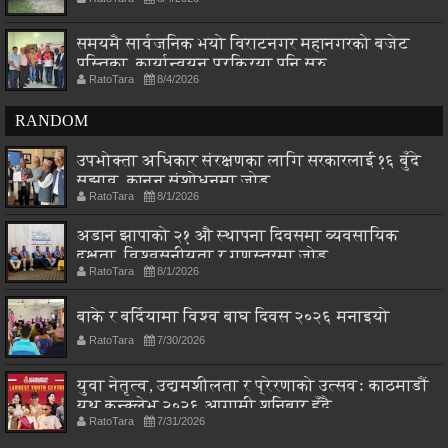
समयमै सार्वजनिक भयो विराटनगर महानगरको बजेट
पुस्तिका, कार्यान्वयन प्रक्रिया पनि सुरु
RatoTara
8/4/2026
RANDOM
उपभोक्ता अधिकार संरक्षणका लागि सरकारलाई १६ बुँदे
सुझाव, कानुन संशोधनमा जोड
RatoTara
8/1/2026
अडान झापाको २१ औ स्थापना दिवसमा व्यवसायिक
दक्षता, विश्वसनीयता र गुणस्तरमा जोड
RatoTara
8/1/2026
बाके र बर्दियामा विश्व बाघ दिवस २०२६ मनाइयो
RatoTara
7/30/2026
युवा नेतृत्व, उद्यमशीलता र प्रेरणाको उत्सवः काठमाडौं
युथ कन्क्लेभ २०२६ आगामी शनिबार हुँदै
RatoTara
7/31/2026