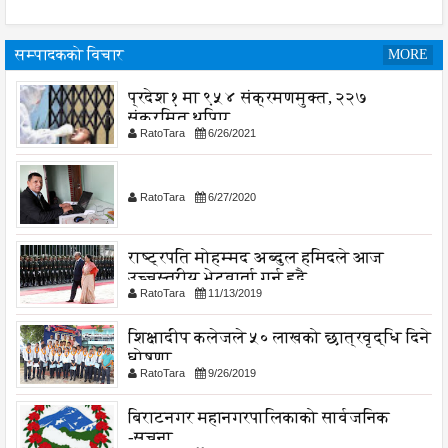
सम्पादकको विचार
MORE
प्रदेश १ मा ९५४ संक्रमणमुक्त, २२७
संक्रमित थपिए
RatoTara
6/26/2021
RatoTara
6/27/2020
राष्ट्रपति मोहम्मद अब्दुल हमिदले आज
उच्चस्तरीय भेटवार्ता गर्नु हुदै,
RatoTara
11/13/2019
शिक्षादीप कलेजले ५० लाखको छात्रवृद्धि दिने
घोषणा
RatoTara
9/26/2019
बिराटनगर महानगरपालिकाको सार्वजनिक
-सुचना