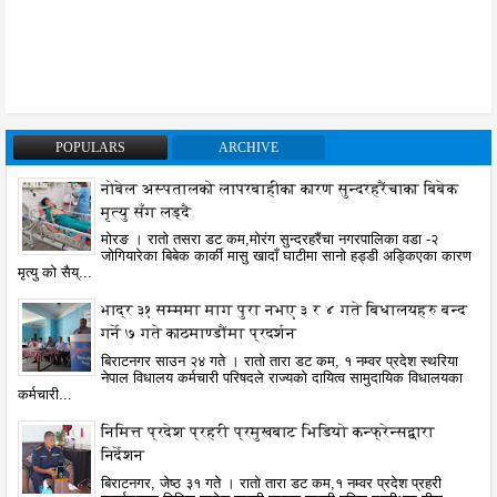
POPULARS
ARCHIVE
नोबेल अस्पतालको लापरबाहीका कारण सुन्दरहरैंचाका बिबेक
मृत्यु सँग लड्दै
मोरङ । रातो तसरा डट कम,मोरंग सुन्दरहरैंचा नगरपालिका वडा -२
जोगियारेका बिबेक कार्की मासु खादाँ घाटीमा सानो हड्डी अड्किएका कारण
मृत्यु को सैय्...
भाद्र ३१ सम्ममा माग पुरा नभए ३ र ४ गते बिधालयहरु बन्द
गर्ने ७ गते काठमाण्डौंमा प्रदर्शन
बिराटनगर साउन २४ गते । रातो तारा डट कम, १ नम्वर प्रदेश स्थरिया
नेपाल विधालय कर्मचारी परिषदले राज्यको दायित्व सामुदायिक विधालयका
कर्मचारी...
निमित्त प्रदेश प्रहरी प्रमुखबाट भिडियो कन्फ्रेन्सद्वारा
निर्देशन
बिराटनगर, जेष्ठ ३१ गते । रातो तारा डट कम,१ नम्वर प्रदेश प्रहरी