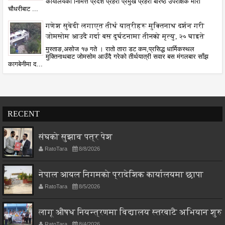
कार्यालयका निमित्त प्रदेश प्रहरी प्रमुख प्रहरी बरिष्ठ उपरीक्षक मीरा
चौधरीबाट ...
गणेश सुवेदी लगाएत तीर्थ यात्रीहरू मुक्तिनाथ दर्शन गरी
जोमसोम आउदै गर्दा बस दुर्घटनामा तीनको मृत्यु, २० घाइते
मुस्ताङ,असोज १७ गते । रातो तारा डट कम,प्रसिद्ध धार्मिकस्थल
मुक्तिनाथबाट जोमसोम आउँदै गरेको तीर्थयात्री सवार बस मंगलबार साँझ
कागबेनीमा द...
RECENT
संघको सुझाव पत्र पेश
RatoTara
8/8/2026
नेपाल आयल निगमको प्रादेशिक कार्यालयमा छापा
RatoTara
8/5/2026
लागू औषध नियन्त्रणमा विद्यालय स्तरबाटै अभियान शुरु
RatoTara
8/4/2026