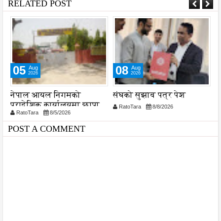
RELATED POST
05
08
Aug
Aug
2026
2026
ा
नेपाल आयल निगमको
संघको सुझाव पत्र पेश
स
प्रादेशिक कार्यालयमा छापा
व
RatoTara
8/8/2026
RatoTara
8/5/2026
प
प
POST A COMMENT