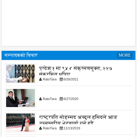
सम्पादकको विचार
MORE
प्रदेश १ मा ९५४ संक्रमणमुक्त, २२७
संक्रमित थपिए
RatoTara
6/26/2021
RatoTara
6/27/2020
राष्ट्रपति मोहम्मद अब्दुल हमिदले आज
उच्चस्तरीय भेटवार्ता गर्नु हुदै,
RatoTara
11/13/2019