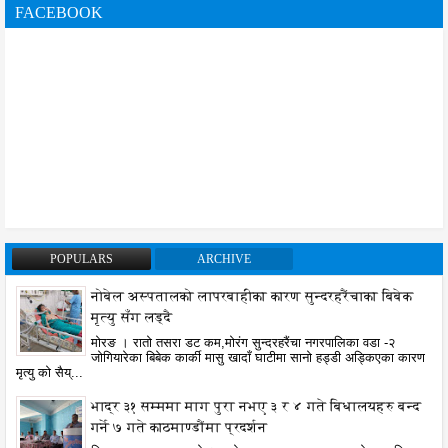
FACEBOOK
POPULARS
ARCHIVE
नोबेल अस्पतालको लापरबाहीका कारण सुन्दरहरैंचाका बिबेक
मृत्यु सँग लड्दै
मोरङ । रातो तसरा डट कम,मोरंग सुन्दरहरैंचा नगरपालिका वडा -२
जोगियारेका बिबेक कार्की मासु खादाँ घाटीमा सानो हड्डी अड्किएका कारण
मृत्यु को सैय्...
भाद्र ३१ सम्ममा माग पुरा नभए ३ र ४ गते बिधालयहरु बन्द
गर्ने ७ गते काठमाण्डौंमा प्रदर्शन