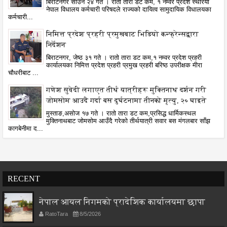
बिराटनगर साउन २४ गते । रातो तारा डट कम, १ नम्वर प्रदेश स्थरिया
नेपाल विधालय कर्मचारी परिषदले राज्यको दायित्व सामुदायिक विधालयका
कर्मचारी...
निमित्त प्रदेश प्रहरी प्रमुखबाट भिडियो कन्फ्रेन्सद्वारा
निर्देशन
बिराटनगर, जेष्ठ ३१ गते । रातो तारा डट कम,१ नम्वर प्रदेश प्रहरी
कार्यालयका निमित्त प्रदेश प्रहरी प्रमुख प्रहरी बरिष्ठ उपरीक्षक मीरा
चौधरीबाट ...
गणेश सुवेदी लगाएत तीर्थ यात्रीहरू मुक्तिनाथ दर्शन गरी
जोमसोम आउदै गर्दा बस दुर्घटनामा तीनको मृत्यु, २० घाइते
मुस्ताङ,असोज १७ गते । रातो तारा डट कम,प्रसिद्ध धार्मिकस्थल
मुक्तिनाथबाट जोमसोम आउँदै गरेको तीर्थयात्री सवार बस मंगलबार साँझ
कागबेनीमा द...
RECENT
नेपाल आयल निगमको प्रादेशिक कार्यालयमा छापा
RatoTara
8/5/2026