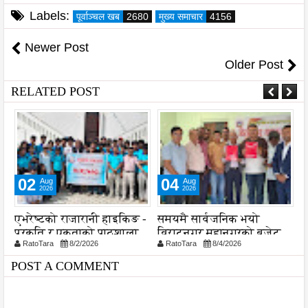
Labels:
पूर्वाञ्चल खब
2680
मुख्य समाचार
4156
Newer Post
Older Post
RELATED POST
02
04
Aug
Aug
2026
2026
ा
एभरेष्टको राजारानी हाइकिङ -
समयमै सार्वजनिक भयो
ल
प्रकृति र एकताको पाठशाला
विराटनगर महानगरको बजेट
व
RatoTara
8/2/2026
RatoTara
8/4/2026
पुस्तिका, कार्यान्वयन प्रक्रिया
श
पनि सुरु
POST A COMMENT