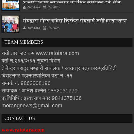
अन्तर्राष्ट्रिय न्यूक्लियर मेडिसिन सम्मेलन हुने, तीन
RatoTara
7/9/2026
देशका विज्ञ एकै मञ्चमा
संघद्वारा मोरङ बहिरा क्रिकेट संघलाई जर्सी हस्तान्तरण
RatoTara
7/4/2026
TEAM MEMBERS
रातो तारा डट कम www.ratotara.com
दर्ता न.२३१/२/३१,सुचना बिभाग
तेजेन्द्र बहादुर भण्डारी संचालक / स्वतन्त्र पत्रकार-प्रतिनिती
बिराटनगर महानगरपालिका वडा न.-११
सम्पर्क न. 9862008196
सम्पादक : अनिश बस्नेत 9852031770
प्रतिनिधि : इश्वरराज मगर 9841375136
morangnews@gmail.com
CONTACT US
www.ratotara.com