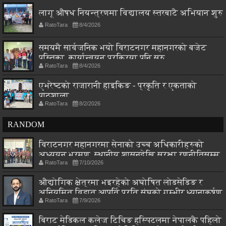
लागू औषध नियन्त्रणमा विद्यालय स्तरबाटै अभियान शुरु
RatoTara
8/4/2026
समयमै सार्वजनिक भयो विराटनगर महानगरको बजेट
पुस्तिका, कार्यान्वयन प्रक्रिया पनि सुरु
RatoTara
8/4/2026
एभरेष्टको राजारानी हाइकिङ - प्रकृति र एकताको
पाठशाला
RatoTara
8/2/2026
RANDOM
विराटनगर महानगरमा सेनाको उच्च अधिकारीहरुको
अध्ययन भ्रमण, स्थानीय शासनदेखि सुरक्षा रणनीतिसम्म
RatoTara
7/10/2026
छलफल
औद्योगिक क्षेत्रमा भइरहेको अघोषित लोडसेडिङ र
अनियमित विद्युत आपूर्ति प्रति संघको गम्भीर ध्यानाकर्षण
RatoTara
7/9/2026
बिराट मेडिकल कलेज टिचिङ हस्पिटलमा नेपालकै पहिलो