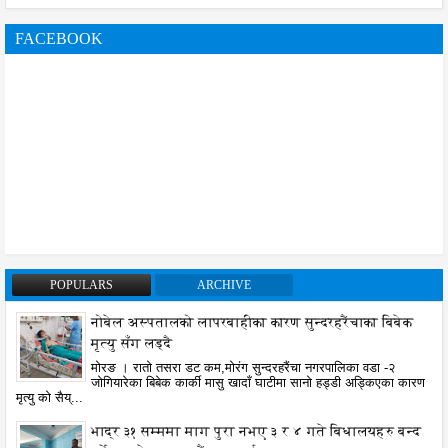
FACEBOOK
POPULARS
ARCHIVE
नोबेल अस्पतालको लापरबाहीका कारण सुन्दरहरैंचाका बिबेक
मृत्यु सँग लड्दै
मोरङ । रातो तसरा डट कम,मोरंग सुन्दरहरैंचा नगरपालिका वडा -२
जोगियारेका बिबेक कार्की मासु खादाँ घाटीमा सानो हड्डी अड्किएका कारण
मृत्यु को सैय्...
भाद्र ३१ सम्ममा माग पुरा नभए ३ र ४ गते बिधालयहरु बन्द