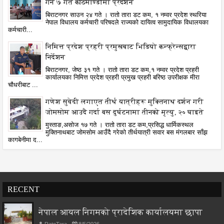
गर्ने ७ गते काठमाण्डौंमा प्रदर्शन
बिराटनगर साउन २४ गते । रातो तारा डट कम, १ नम्वर प्रदेश स्थरिया
नेपाल विधालय कर्मचारी परिषदले राज्यको दायित्व सामुदायिक विधालयका
कर्मचारी...
निमित्त प्रदेश प्रहरी प्रमुखबाट भिडियो कन्फ्रेन्सद्वारा
निर्देशन
बिराटनगर, जेष्ठ ३१ गते । रातो तारा डट कम,१ नम्वर प्रदेश प्रहरी
कार्यालयका निमित्त प्रदेश प्रहरी प्रमुख प्रहरी बरिष्ठ उपरीक्षक मीरा
चौधरीबाट ...
गणेश सुवेदी लगाएत तीर्थ यात्रीहरू मुक्तिनाथ दर्शन गरी
जोमसोम आउदै गर्दा बस दुर्घटनामा तीनको मृत्यु, २० घाइते
मुस्ताङ,असोज १७ गते । रातो तारा डट कम,प्रसिद्ध धार्मिकस्थल
मुक्तिनाथबाट जोमसोम आउँदै गरेको तीर्थयात्री सवार बस मंगलबार साँझ
कागबेनीमा द...
RECENT
नेपाल आयल निगमको प्रादेशिक कार्यालयमा छापा
RatoTara
8/5/2026