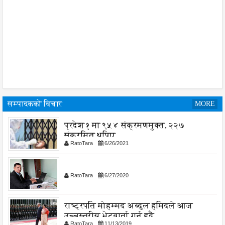
सम्पादकको विचार
MORE
प्रदेश १ मा ९५४ संक्रमणमुक्त, २२७
संक्रमित थपिए
RatoTara
6/26/2021
RatoTara
6/27/2020
राष्ट्रपति मोहम्मद अब्दुल हमिदले आज
उच्चस्तरीय भेटवार्ता गर्नु हुदै,
RatoTara
11/13/2019