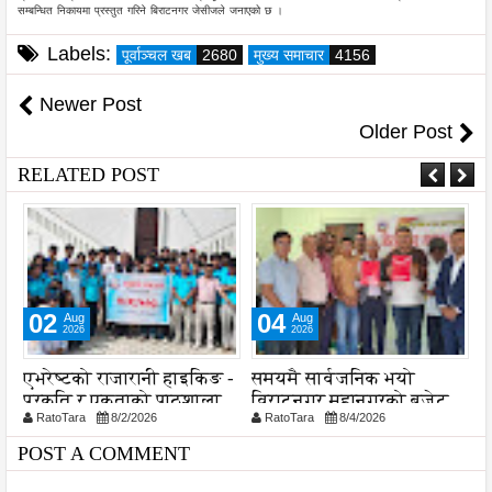
सम्बन्धित निकायमा प्रस्तुत गरिने बिराटनगर जेसीजले जनाएको छ ।
Labels:
पूर्वाञ्चल खब
2680
मुख्य समाचार
4156
Newer Post
Older Post
RELATED POST
02
04
Aug
Aug
2026
2026
ा
एभरेष्टको राजारानी हाइकिङ -
समयमै सार्वजनिक भयो
ल
प्रकृति र एकताको पाठशाला
विराटनगर महानगरको बजेट
व
RatoTara
8/2/2026
RatoTara
8/4/2026
पुस्तिका, कार्यान्वयन प्रक्रिया
श
पनि सुरु
POST A COMMENT