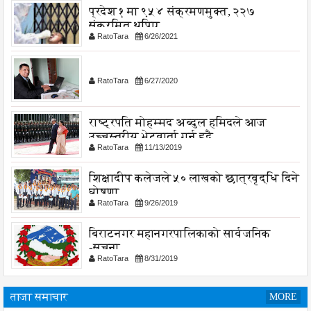
प्रदेश १ मा ९५४ संक्रमणमुक्त, २२७
संक्रमित थपिए
RatoTara
6/26/2021
RatoTara
6/27/2020
राष्ट्रपति मोहम्मद अब्दुल हमिदले आज
उच्चस्तरीय भेटवार्ता गर्नु हुदै,
RatoTara
11/13/2019
शिक्षादीप कलेजले ५० लाखको छात्रवृद्धि दिने
घोषणा
RatoTara
9/26/2019
बिराटनगर महानगरपालिकाको सार्वजनिक
-सुचना
RatoTara
8/31/2019
ताजा समाचार
MORE