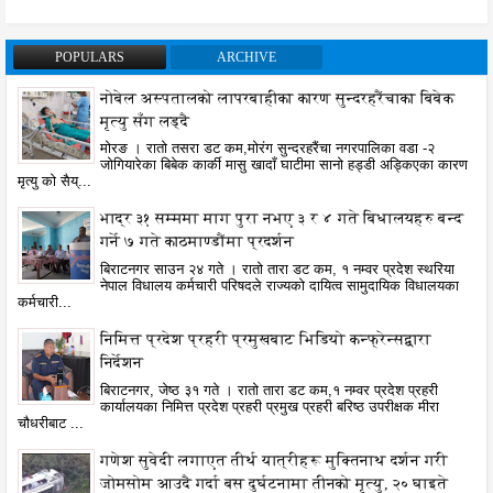
POPULARS
ARCHIVE
नोबेल अस्पतालको लापरबाहीका कारण सुन्दरहरैंचाका बिबेक
मृत्यु सँग लड्दै
मोरङ । रातो तसरा डट कम,मोरंग सुन्दरहरैंचा नगरपालिका वडा -२
जोगियारेका बिबेक कार्की मासु खादाँ घाटीमा सानो हड्डी अड्किएका कारण
मृत्यु को सैय्...
भाद्र ३१ सम्ममा माग पुरा नभए ३ र ४ गते बिधालयहरु बन्द
गर्ने ७ गते काठमाण्डौंमा प्रदर्शन
बिराटनगर साउन २४ गते । रातो तारा डट कम, १ नम्वर प्रदेश स्थरिया
नेपाल विधालय कर्मचारी परिषदले राज्यको दायित्व सामुदायिक विधालयका
कर्मचारी...
निमित्त प्रदेश प्रहरी प्रमुखबाट भिडियो कन्फ्रेन्सद्वारा
निर्देशन
बिराटनगर, जेष्ठ ३१ गते । रातो तारा डट कम,१ नम्वर प्रदेश प्रहरी
कार्यालयका निमित्त प्रदेश प्रहरी प्रमुख प्रहरी बरिष्ठ उपरीक्षक मीरा
चौधरीबाट ...
गणेश सुवेदी लगाएत तीर्थ यात्रीहरू मुक्तिनाथ दर्शन गरी
जोमसोम आउदै गर्दा बस दुर्घटनामा तीनको मृत्यु, २० घाइते