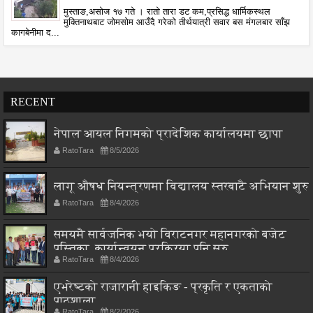
मुस्ताङ,असोज १७ गते । रातो तारा डट कम,प्रसिद्ध धार्मिकस्थल
मुक्तिनाथबाट जोमसोम आउँदै गरेको तीर्थयात्री सवार बस मंगलबार साँझ
कागबेनीमा द...
RECENT
नेपाल आयल निगमको प्रादेशिक कार्यालयमा छापा
RatoTara
8/5/2026
लागू औषध नियन्त्रणमा विद्यालय स्तरबाटै अभियान शुरु
RatoTara
8/4/2026
समयमै सार्वजनिक भयो विराटनगर महानगरको बजेट
पुस्तिका, कार्यान्वयन प्रक्रिया पनि सुरु
RatoTara
8/4/2026
एभरेष्टको राजारानी हाइकिङ - प्रकृति र एकताको
पाठशाला
RatoTara
8/2/2026