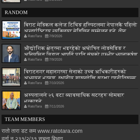
RANDOM
बिराट मेडिकल कलेज टिचिङ हस्पिटलमा नेपालकै पहिलो
अन्तर्राष्ट्रिय न्यूक्लियर मेडिसिन सम्मेलन हुने, तीन
RatoTara
7/9/2026
देशका विज्ञ एकै मञ्चमा
औद्योगिक क्षेत्रमा भइरहेको अघोषित लोडसेडिङ र
अनियमित विद्युत आपूर्ति प्रति संघको गम्भीर ध्यानाकर्षण
RatoTara
7/9/2026
विराटनगर महानगरमा सेनाको उच्च अधिकारीहरुको
अध्ययन भ्रमण, स्थानीय शासनदेखि सुरक्षा रणनीतिसम्म
RatoTara
7/10/2026
छलफल
अस्पतालले २६ वटा व्यावसायिक सटरहरू सोमबार
भत्काइने
RatoTara
7/11/2026
TEAM MEMBERS
रातो तारा डट कम www.ratotara.com
दर्ता न.२३१/२/३१,सुचना बिभाग