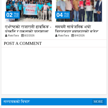
04
04
Aug
Aug
2026
2026
इकिङ -
समयमै सार्वजनिक भयो
लागू औषध नियन्त्रणमा
शाला
विराटनगर महानगरको बजेट
विद्यालय स्तरबाटै अभियान
RatoTara
8/4/2026
RatoTara
8/4/2026
पुस्तिका, कार्यान्वयन प्रक्रिया
शुरु
पनि सुरु
POST A COMMENT
सम्पादकको विचार
MORE