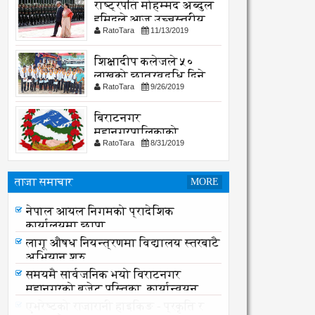
राष्ट्रपति मोहम्मद अब्दुल
हमिदले आज उच्चस्तरीय
RatoTara
11/13/2019
भेटवार्ता गर्नु हुदै,
शिक्षादीप कलेजले ५०
लाखको छात्रवृद्धि दिने
RatoTara
9/26/2019
घोषणा
बिराटनगर
महानगरपालिकाको
RatoTara
8/31/2019
सार्वजनिक -सुचना
ताजा समाचार
MORE
नेपाल आयल निगमको प्रादेशिक
कार्यालयमा छापा
नेपाल आयल निगमको प्रादेशिक
कार्यालयमा छापा
लागू औषध नियन्त्रणमा विद्यालय स्तरबाटै
अभियान शुरु
समयमै सार्वजनिक भयो विराटनगर
महानगरको बजेट पुस्तिका, कार्यान्वयन