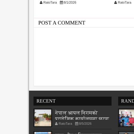
26
RatoTara
8/1/2026
RatoTara
विश्वसनीयता र गुणस्तरमा जोड
POST A COMMENT
RECENT
RAN
नेपाल आयल निगमको
प्रादेशिक कार्यालयमा छापा
RatoTara
8/5/2026