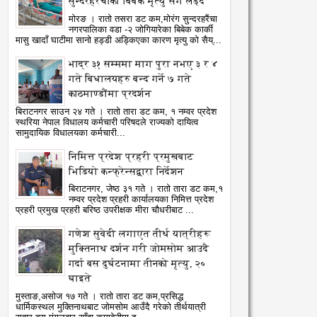
सुन्दरहरैंचाका बिबेक मृत्यु सँग लड्दै
मोरङ । रातो तसरा डट कम,मोरंग सुन्दरहरैंचा
नगरपालिका वडा -२ जोगियारेका बिबेक कार्की
मासु खादाँ घाटीमा सानो हड्डी अड्किएका कारण मृत्यु को सैय्...
भाद्र ३१ सम्ममा माग पुरा नभए ३ र ४
गते बिधालयहरु बन्द गर्ने ७ गते
काठमाण्डौंमा प्रदर्शन
बिराटनगर साउन २४ गते । रातो तारा डट कम, १ नम्वर प्रदेश
स्थरिया नेपाल विधालय कर्मचारी परिषदले राज्यको दायित्व
सामुदायिक विधालयका कर्मचारी...
निमित्त प्रदेश प्रहरी प्रमुखबाट
भिडियो कन्फ्रेन्सद्वारा निर्देशन
बिराटनगर, जेष्ठ ३१ गते । रातो तारा डट कम,१
नम्वर प्रदेश प्रहरी कार्यालयका निमित्त प्रदेश
प्रहरी प्रमुख प्रहरी बरिष्ठ उपरीक्षक मीरा चौधरीबाट ...
गणेश सुवेदी लगाएत तीर्थ यात्रीहरू
मुक्तिनाथ दर्शन गरी जोमसोम आउदै
गर्दा बस दुर्घटनामा तीनको मृत्यु, २०
घाइते
मुस्ताङ,असोज १७ गते । रातो तारा डट कम,प्रसिद्ध
धार्मिकस्थल मुक्तिनाथबाट जोमसोम आउँदै गरेको तीर्थयात्री