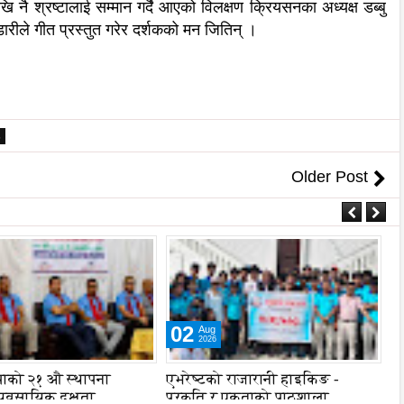
खि नै श्रष्टालाई सम्मान गर्दै आएको विलक्षण क्रियसनका अध्यक्ष डब्बु
डारीले गीत प्रस्तुत गरेर दर्शकको मन जितिन् ।
6
Older Post
04
Aug
2026
 राजारानी हाइकिङ -
समयमै सार्वजनिक भयो विराटनगर
ल
र एकताको पाठशाला
महानगरको बजेट पुस्तिका,
स्