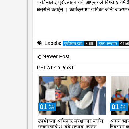
प्रतिभालाई प्रोत्साहन गर्न आफुहरुले विगत ६ वर्षदे
क्षत्रीले बताईन् । कार्यक्रममा गायिका सोनी राजभण्
Labels:
पूर्वाञ्चल खब
2680
मुख्य समाचार
415
Newer Post
RELATED POST
01
02
Aug
Aug
2026
2026
 संरक्षणका लागि
अडान झापाको २१ औ स्थापना
एभरेष्टको
 सुझाव, कानुन
दिवसमा व्यवसायिक दक्षता,
प्रकृति 