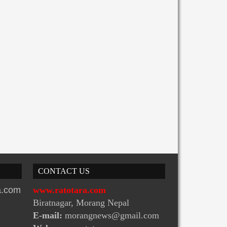
atoTara
8/4/2026
RatoTara
8/5/2026
CONTACT US
ra.com
www.ratotara.com
Biratnagar, Morang Nepal
E-mail:
morangnews@gmail.com