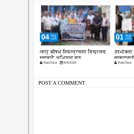
04
01
Aug
Aug
2026
2026
नका लागि
लागू औषध नियन्त्रणमा विद्यालय
उपभोक्ता
द्ध पक्षविच
स्तरबाटै अभियान शुरु
सरकारलाई 
026
RatoTara
8/4/2026
RatoTara
संशोधनम
POST A COMMENT