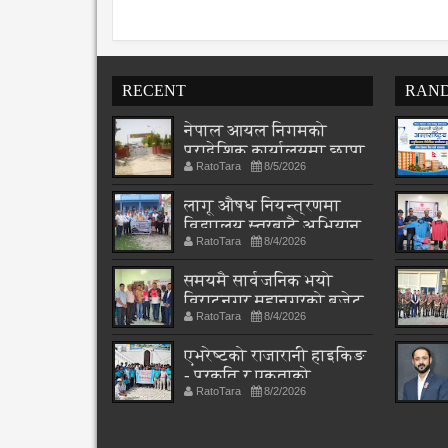
RECENT
RAN
नेपाल आयल निगमको
प्रादेशिक कार्यालयमा छापा
RatoTara
8/5/2026
लागू औषध नियन्त्रणमा
विद्यालय स्तरबाटै अभियान
RatoTara
8/4/2026
शुरु
समयमै सार्वजनिक भयो
विराटनगर महानगरको बजेट
RatoTara
8/4/2026
पुस्तिका, कार्यान्वयन
प्रक्रिया पनि सुरु
एभरेष्टको राजारानी हाइकिङ
- प्रकृति र एकताको
RatoTara
8/2/2026
पाठशाला