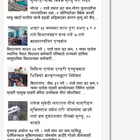
सुन्दरहरैंचाका बिबेक मृत्यु सँग लड्दै
मोरङ । रातो तसरा डट कम,मोरंग सुन्दरहरैंचा
नगरपालिका वडा -२ जोगियारेका बिबेक कार्की
मासु खादाँ घाटीमा सानो हड्डी अड्किएका कारण मृत्यु को सैय्...
भाद्र ३१ सम्ममा माग पुरा नभए ३ र ४
गते बिधालयहरु बन्द गर्ने ७ गते
काठमाण्डौंमा प्रदर्शन
बिराटनगर साउन २४ गते । रातो तारा डट कम, १ नम्वर प्रदेश
स्थरिया नेपाल विधालय कर्मचारी परिषदले राज्यको दायित्व
सामुदायिक विधालयका कर्मचारी...
निमित्त प्रदेश प्रहरी प्रमुखबाट
भिडियो कन्फ्रेन्सद्वारा निर्देशन
बिराटनगर, जेष्ठ ३१ गते । रातो तारा डट कम,१
नम्वर प्रदेश प्रहरी कार्यालयका निमित्त प्रदेश
प्रहरी प्रमुख प्रहरी बरिष्ठ उपरीक्षक मीरा चौधरीबाट ...
गणेश सुवेदी लगाएत तीर्थ यात्रीहरू
मुक्तिनाथ दर्शन गरी जोमसोम आउदै
गर्दा बस दुर्घटनामा तीनको मृत्यु, २०
घाइते
मुस्ताङ,असोज १७ गते । रातो तारा डट कम,प्रसिद्ध
धार्मिकस्थल मुक्तिनाथबाट जोमसोम आउँदै गरेको तीर्थयात्री