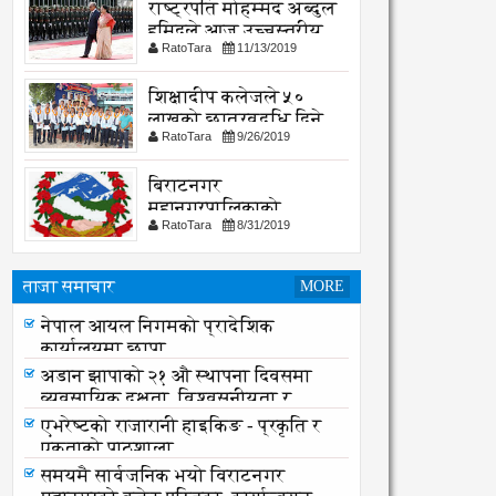
राष्ट्रपति मोहम्मद अब्दुल
हमिदले आज उच्चस्तरीय
RatoTara
11/13/2019
भेटवार्ता गर्नु हुदै,
शिक्षादीप कलेजले ५०
लाखको छात्रवृद्धि दिने
RatoTara
9/26/2019
घोषणा
बिराटनगर
महानगरपालिकाको
RatoTara
8/31/2019
सार्वजनिक -सुचना
ताजा समाचार
MORE
लागू औषध नियन्त्रणमा विद्यालय स्तरबाटै
नेपाल आयल निगमको प्रादेशिक
अभियान शुरु
कार्यालयमा छापा
अडान झापाको २१ औ स्थापना दिवसमा
व्यवसायिक दक्षता, विश्वसनीयता र
गुणस्तरमा जोड
एभरेष्टको राजारानी हाइकिङ - प्रकृति र
एकताको पाठशाला
समयमै सार्वजनिक भयो विराटनगर