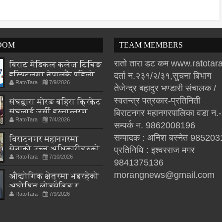
DOM
TEAM MEMBERS
रातो तारा डट कम www.ratota
बिराट मेडिकल कलेज टिचिङ
हस्पिटलमा नेपालकै पहिलो
दर्ता न.२३१/२/३१,सुचना बिभाग
RatoTara
7/9/2026
अन्तर्राष्ट्रिय न्यूक्लियर
तेजेन्द्र बहादुर भण्डारी संचालक /
मेडिसिन सम्मेलन हुने, तीन
स्वतन्त्र पत्रकार-प्रतिनिती
संघद्वारा मोरङ बहिरा क्रिकेट
देशका विज्ञ एकै मञ्चमा
संघलाई जर्सी हस्तान्तरण
बिराटनगर महानगरपालिका वडा न.
RatoTara
7/4/2026
सम्पर्क न. 9862008196
सम्पादक : अनिश बस्नेत 98520
विराटनगर महानगरमा
सेनाको उच्च अधिकारीहरुको
प्रतिनिधि : इश्वरराज मगर
RatoTara
7/10/2026
अध्ययन भ्रमण, स्थानीय
9841375136
शासनदेखि सुरक्षा
morangnews@gmail.com
औद्योगिक क्षेत्रमा भइरहेको
रणनीतिसम्म छलफल
अघोषित लोडसेडिङ र
RatoTara
7/9/2026
अनियमित विद्युत आपूर्ति
प्रति संघको गम्भीर
ध्यानाकर्षण