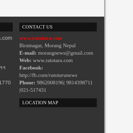
CONTACT US
ra.com
www.ratotara.com
Biratnagar, Morang Nepal
E-mail:
morangnews@gmail.com
Web:
www.ratotara.com
-११
Facebook:
http://fb.com/
ratotaranews
31770
Phone:
9862008196| 9814398711
|021-517431
LOCATION MAP