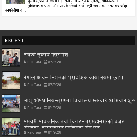
मुस्ताङ,असोज १७ गते । रातो तारा डट कम,प्रसिद्ध धार्मिकस्थल
मुक्तिनाथबाट जोमसोम आउँदै गरेको तीर्थयात्री सवार बस मंगलबार साँझ
कागबेनीमा द...
RECENT
संघको सुझाव पत्र पेश
RatoTara
8/8/2026
नेपाल आयल निगमको प्रादेशिक कार्यालयमा छापा
RatoTara
8/5/2026
लागू औषध नियन्त्रणमा विद्यालय स्तरबाटै अभियान शुरु
RatoTara
8/4/2026
समयमै सार्वजनिक भयो विराटनगर महानगरको बजेट
पुस्तिका, कार्यान्वयन प्रक्रिया पनि सुरु
RatoTara
8/4/2026