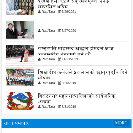
प्रदेश १ मा ९५४ संक्रमणमुक्त, २२७
संक्रमित थपिए
RatoTara
6/26/2021
RatoTara
6/27/2020
राष्ट्रपति मोहम्मद अब्दुल हमिदले आज
उच्चस्तरीय भेटवार्ता गर्नु हुदै,
RatoTara
11/13/2019
शिक्षादीप कलेजले ५० लाखको छात्रवृद्धि दिने
घोषणा
RatoTara
9/26/2019
बिराटनगर महानगरपालिकाको सार्वजनिक
-सुचना
RatoTara
8/31/2019
ताजा समाचार
MORE