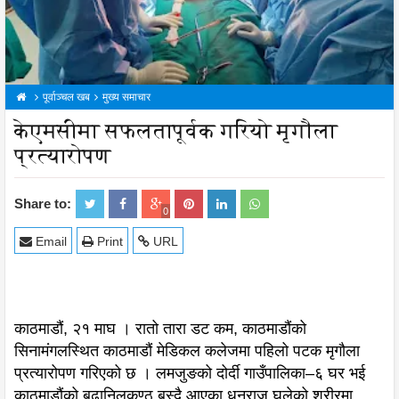
पूर्वाञ्चल खब
मुख्य समाचार
केएमसीमा सफलतापूर्वक गरियो मृगौला
प्रत्यारोपण
Share to:
0
Email
Print
URL
काठमाडौं, २१ माघ । रातो तारा डट कम, काठमाडौंको
सिनामंगलस्थित काठमाडौं मेडिकल कलेजमा पहिलो पटक मृगौला
प्रत्यारोपण गरिएको छ । लमजुङको दोर्दी गाउँपालिका–६ घर भई
काठमाडौंको बुढानिलकण्ठ बस्दै आएका धनराज घलेको शरीरमा