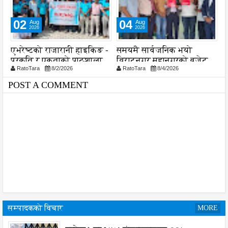
02
04
Aug
Aug
2026
2026
ा
एभरेष्टको राजारानी हाइकिङ -
समयमै सार्वजनिक भयो
ल
प्रकृति र एकताको पाठशाला
विराटनगर महानगरको बजेट
व
RatoTara
8/2/2026
RatoTara
8/4/2026
पुस्तिका, कार्यान्वयन प्रक्रिया
श
पनि सुरु
POST A COMMENT
सम्पादकको विचार
MORE