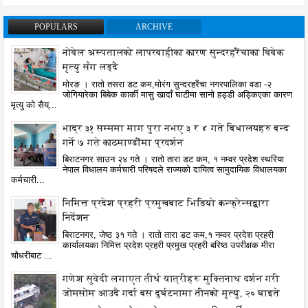
POPULARS
ARCHIVE
नोबेल अस्पतालको लापरबाहीका कारण सुन्दरहरैंचाका बिबेक
मृत्यु सँग लड्दै
मोरङ । रातो तसरा डट कम,मोरंग सुन्दरहरैंचा नगरपालिका वडा -२
जोगियारेका बिबेक कार्की मासु खादाँ घाटीमा सानो हड्डी अड्किएका कारण
मृत्यु को सैय्...
भाद्र ३१ सम्ममा माग पुरा नभए ३ र ४ गते बिधालयहरु बन्द
गर्ने ७ गते काठमाण्डौंमा प्रदर्शन
बिराटनगर साउन २४ गते । रातो तारा डट कम, १ नम्वर प्रदेश स्थरिया
नेपाल विधालय कर्मचारी परिषदले राज्यको दायित्व सामुदायिक विधालयका
कर्मचारी...
निमित्त प्रदेश प्रहरी प्रमुखबाट भिडियो कन्फ्रेन्सद्वारा
निर्देशन
बिराटनगर, जेष्ठ ३१ गते । रातो तारा डट कम,१ नम्वर प्रदेश प्रहरी
कार्यालयका निमित्त प्रदेश प्रहरी प्रमुख प्रहरी बरिष्ठ उपरीक्षक मीरा
चौधरीबाट ...
गणेश सुवेदी लगाएत तीर्थ यात्रीहरू मुक्तिनाथ दर्शन गरी
जोमसोम आउदै गर्दा बस दुर्घटनामा तीनको मृत्यु, २० घाइते