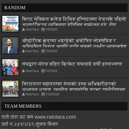
RANDOM
बिराट मेडिकल कलेज टिचिङ हस्पिटलमा नेपालकै पहिलो
अन्तर्राष्ट्रिय न्यूक्लियर मेडिसिन सम्मेलन हुने, तीन
RatoTara
7/9/2026
देशका विज्ञ एकै मञ्चमा
औद्योगिक क्षेत्रमा भइरहेको अघोषित लोडसेडिङ र
अनियमित विद्युत आपूर्ति प्रति संघको गम्भीर ध्यानाकर्षण
RatoTara
7/9/2026
संघद्वारा मोरङ बहिरा क्रिकेट संघलाई जर्सी हस्तान्तरण
RatoTara
7/4/2026
विराटनगर महानगरमा सेनाको उच्च अधिकारीहरुको
अध्ययन भ्रमण, स्थानीय शासनदेखि सुरक्षा रणनीतिसम्म
RatoTara
7/10/2026
छलफल
TEAM MEMBERS
रातो तारा डट कम www.ratotara.com
दर्ता न.२३१/२/३१,सुचना बिभाग