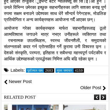
हुँदै आएका तन्डुकर ूइभेन्ट बेटर ग्यालेक्सीू का सि।इ।ओ हुन ।
उनले विभिन्न उमेरका इच्छुक सहभागीहरुका लागि सशक्त बनाइ पुर्ण
रुपमा सक्षम बनाउने उद्देश्यका साथ धेरै सौन्दर्य पेगेन्टहरू, मोडलिङ
प्रतियोगिता र अन्य कार्यक्रमहरू आयोजना गर्दै आएका छन्।
आयोजना गरेका कार्यक्रमहरु मार्फत सहभागीहरुलाइ ठूलो
आत्मविश्वास जगाउने मात्र नभएर उनीहरूले व्यक्तिगत तथा
रचनात्मक उपलब्धिहरू, स्वस्थ जीवनशैली, र समुदायको
संलग्नताको कदर गर्न प्रोत्साहित गर्ने कुरामा उनी विश्वस्त छ्न ।
देशको संस्कृति, परम्परा, इतिहास र सबैभन्दा महत्त्वपूर्ण पर्यटकीय र
आर्थिक उद्देश्यहरूको प्रवर्द्धनका निमित्त अघि बढि रहेका छ्न ।
Labels:
पूर्वाञ्चल खब
2683
मुख्य समाचार
4159
Newer Post
Older Post
RELATED POST