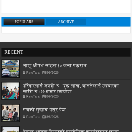
POPULARS
ARCHIVE
RECENT
लागू औषध सहित १० जना पक्राउ
RatoTara
8/9/2026
परिवारलाई जनही रु। एक लाख, घाइतेलाई उपचारका
लागि रु। ११ हजार सहयोग
RatoTara
8/9/2026
संघको सुझाव पत्र पेश
RatoTara
8/8/2026
नेपाल आयल निगमको प्रादेशिक कार्यालयमा छापा