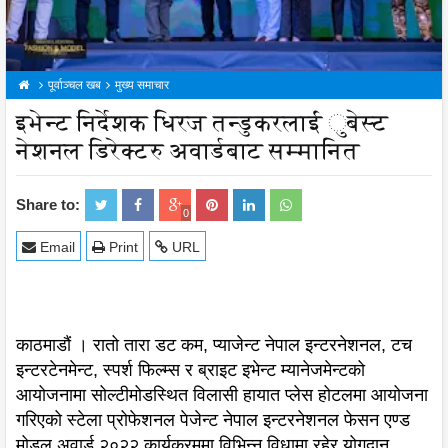
पूर्वाञ्चल खब
मुख्य समाचार
इभेन्ट निर्देशक धिरज तन्डुकरलाई ुबेस्ट
नेशनल डिरेक्टरु अवार्डबाट सम्मानित
Share to:
0
Email
Print
URL
काठमाडौं । रातो तारा डट कम, प्याजेन्ट नेपाल इन्टरनेशनल, टच
इन्टरटेनमेन्ट, स्पर्श फिल्म्स र ब्राइट इभेन्ट म्यानेजमेन्टको
आयोजनामा सोल्टीमोडस्थित विलासी हायात प्लेस होटलमा आयोजना
गरिएको स्टेला प्रोफेशनल पेजेन्ट नेपाल इन्टरनेशनल फेसन एण्ड
मोडल अवार्ड २०२२ कार्यक्रममा विभिन्न विधामा रहेर योगदान