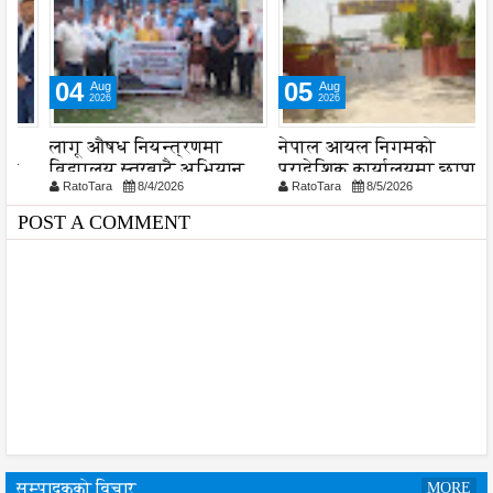
04
05
Aug
Aug
2026
2026
लागू औषध नियन्त्रणमा
नेपाल आयल निगमको
स
विद्यालय स्तरबाटै अभियान
प्रादेशिक कार्यालयमा छापा
RatoTara
8/4/2026
RatoTara
8/5/2026
या
शुरु
POST A COMMENT
सम्पादकको विचार
MORE