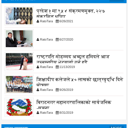
प्रदेश १ मा ९५४ संक्रमणमुक्त, २२७
संक्रमित थपिए
RatoTara
6/26/2021
RatoTara
6/27/2020
राष्ट्रपति मोहम्मद अब्दुल हमिदले आज
उच्चस्तरीय भेटवार्ता गर्नु हुदै,
RatoTara
11/13/2019
शिक्षादीप कलेजले ५० लाखको छात्रवृद्धि दिने
घोषणा
RatoTara
9/26/2019
बिराटनगर महानगरपालिकाको सार्वजनिक
-सुचना
RatoTara
8/31/2019