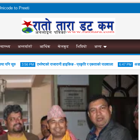
nicode to Preeti
स्वास्थ्य
अन्तर्वार्ता
आर्थिक
खेलकुद
भिडियो
अन्य
नि सुरु
एभरेष्टको राजारानी हाइकिङ - प्रकृति र एकताको पाठशाला
अडान झाप
3:56 PM
6:47 PM
02
01
Aug
Aug
2026
2026