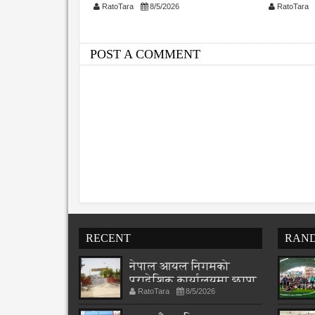
26
RatoTara
8/5/2026
RatoTara
संशोधनम
POST A COMMENT
RECENT
RAN
नेपाल आयल निगमको
प्रादेशिक कार्यालयमा छापा
RatoTara
8/5/2026