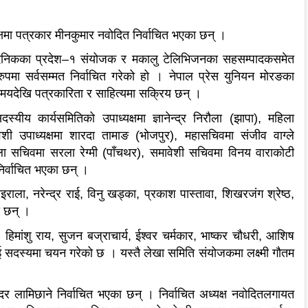
्षमा पत्रकार मीनकुमार नवोदित निर्वाचित भएका छन् ।
 दैनिकका प्रदेश–१ संयोजक र मकालु टेलिभिजनका सहसम्पादकसमेत
ुपमा सर्वसम्मत निर्वाचित गरेको हो । नेपाल प्रेस युनियन मोरङका
 समयदेखि पत्रकारिता र साहित्यमा सक्रिय छन् ।
स्यीय कार्यसमितिको उपाध्यक्षमा ज्ञानेन्द्र निरौला (झापा), महिला
ेशी उपाध्यक्षमा शारदा तामाङ (भोजपुर), महासचिवमा संजीव वाग्ले
ा सचिवमा सरला रेग्मी (पाँचथर), समावेशी सचिवमा विनय वाराकोटी
निर्वाचित भएका छन् ।
राला, नरेन्द्र राई, विनु खड्का, प्रकाश पास्तावा, शिखरजंग श्रेष्ठ,
ा छन् ।
िमांशु राय, सुजन बज्राचार्य, ईश्वर चर्मकार, भाष्कर चौधरी, आशिष
 सदस्यमा चयन गरेको छ । यस्तै लेखा समिति संयोजकमा लक्ष्मी गौतम
र लामिछाने निर्वाचित भएका छन् । निर्वाचित अध्यक्ष नवोदितलगायत