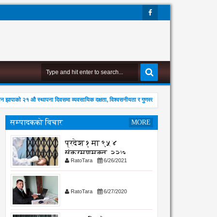
Face
Boo
K
ाको २१ औ स्थापना दिवसमा व्यवसायिक दक्षता, विश्वसनीयता र गुणस्तरमा जोड
उपभोक्ता अ
7:44 AM
सम्पादकको विचार
MORE
प्रदेश १ मा ९५४
संक्रमणमुक्त, २२७
RatoTara
6/26/2021
संक्रमित थपिए
01
Aug
2026
RatoTara
6/27/2020