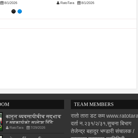
8/1/2026
RatoTara
8/1/2026
R
ा जोड
विश्वसनीयता र गुणस्तरमा जोड
DOM
TEAM MEMBERS
रातो तारा डट कम www.ratota
कानुन व्यवसायीबीच सद्भाव
र सहकार्यको सन्देश दिँदै
दर्ता न.२३१/२/३१,सुचना बिभाग
RatoTara
7/29/2026
‘लयर्स फुटसल कप–२०८३’
तेजेन्द्र बहादुर भण्डारी संचालक /
सम्पन्न