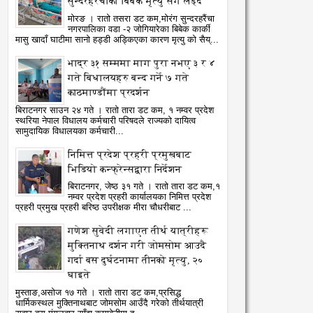
सुन्दरहरैंचाका बिबेक मृत्यु सँग लड्दै
मोरङ । रातो तसरा डट कम,मोरंग सुन्दरहरैंचा
नगरपालिका वडा -२ जोगियारेका बिबेक कार्की
मासु खादाँ घाटीमा सानो हड्डी अड्किएका कारण मृत्यु को सैय्...
भाद्र ३१ सम्ममा माग पुरा नभए ३ र ४
गते बिधालयहरु बन्द गर्ने ७ गते
काठमाण्डौंमा प्रदर्शन
बिराटनगर साउन २४ गते । रातो तारा डट कम, १ नम्वर प्रदेश
स्थरिया नेपाल विधालय कर्मचारी परिषदले राज्यको दायित्व
सामुदायिक विधालयका कर्मचारी...
निमित्त प्रदेश प्रहरी प्रमुखबाट
भिडियो कन्फ्रेन्सद्वारा निर्देशन
बिराटनगर, जेष्ठ ३१ गते । रातो तारा डट कम,१
नम्वर प्रदेश प्रहरी कार्यालयका निमित्त प्रदेश
प्रहरी प्रमुख प्रहरी बरिष्ठ उपरीक्षक मीरा चौधरीबाट ...
गणेश सुवेदी लगाएत तीर्थ यात्रीहरू
मुक्तिनाथ दर्शन गरी जोमसोम आउदै
02
Aug
गर्दा बस दुर्घटनामा तीनको मृत्यु, २०
2026
घाइते
मुस्ताङ,असोज १७ गते । रातो तारा डट कम,प्रसिद्ध
रेष्टको राजारानी हाइकिङ -
धार्मिकस्थल मुक्तिनाथबाट जोमसोम आउँदै गरेको तीर्थयात्री
्रकृति र एकताको पाठशाला