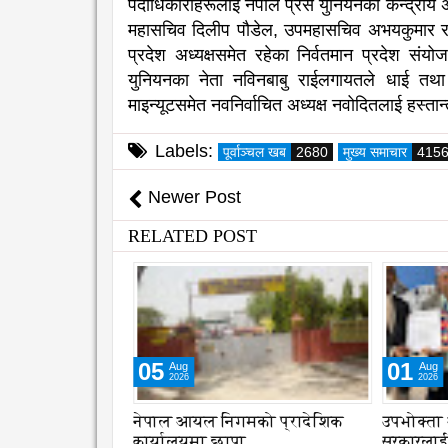
पदाधिकारीहरूलाई नेपाल प्रेस युनियनका केन्द्रीय अध्
महासचिव दिलीप पौडेल, उपमहासचिव अभयकुमार राई, 
प्रदेश अध्यक्षसमेत रहेका निर्वतमान प्रदेश सं
युनियनका नेता नविनबाबु राईलगायतले धाई तथ
माइन्यूटसमेत नवनिर्वाचित अध्यक्ष नवोदितलाई हस्ता
Labels:
पूर्वाञ्चल खब
2680
मुख्य समाचार
415
Newer Post
RELATED POST
05
01
Aug
Aug
2026
2026
्रणमा विद्यालय
नेपाल आयल निगमको प्रादेशिक
उपभोक्ता
शुरु
कार्यालयमा छापा
सरकारलाई 