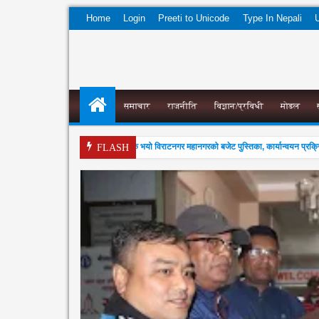
Home
Login
Preeti to Unicode
Type In Nepali
U
समाचार
राजनीति
विज्ञान/प्रविधी
मोडल
ान शुरु
समयमै सार्वजनिक भयो विराटनगर महानगरको बजेट पुस्तिका, कार्यान्वयन प्रक्रिया प
6:08 PM
FLASH
04
Aug
2026