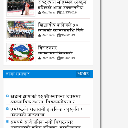
राष्ट्रपति मोहम्मद अब्दुल
हमिदले आज उच्चस्तरीय
RatoTara
11/13/2019
भेटवार्ता गर्नु हुदै,
शिक्षादीप कलेजले ५०
लाखको छात्रवृद्धि दिने
RatoTara
9/26/2019
घोषणा
बिराटनगर
महानगरपालिकाको
RatoTara
8/31/2019
सार्वजनिक -सुचना
ताजा समाचार
MORE
नेपाल आयल निगमको प्रादेशिक
कार्यालयमा छापा
अडान झापाको २१ औ स्थापना दिवसमा
व्यवसायिक दक्षता, विश्वसनीयता र
गुणस्तरमा जोड
एभरेष्टको राजारानी हाइकिङ - प्रकृति र
एकताको पाठशाला
समयमै सार्वजनिक भयो विराटनगर