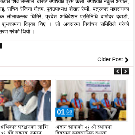
यक्ष शिव लम्साल, वरिष्ठ उपाध्यक्ष प्रेम केसी, उपाध्यक्ष नकुल अर्याल,
सचिव रेजिना गौतम, पूर्वउपाध्यक्ष शेखर रेग्मी, पत्रकार महासंघका
योजक लीलाबल्लव घिमिरे, प्रदेश अधिवेशन प्रतिनिधि दामोदर दवाडी,
ा शुभकामना दिएका थिए । सो अवसरमा निर्वाचन समितिले गरेको
न्तरण गरेको थियो ।
6
Older Post
01
Aug
2026
 अधिकार संरक्षणका लागि
अडान झापाको २१ औ स्थापना
एभ
१६ बुँदे सुझाव, कानुन
दिवसमा व्यवसायिक दक्षता,
प