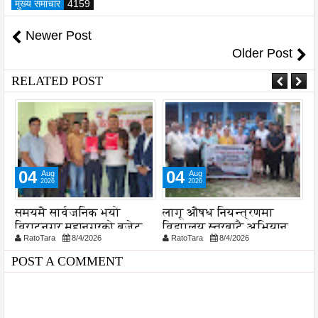
मुख्य समाचार
4159
Newer Post
Older Post
RELATED POST
04
04
Aug
Aug
2026
2026
समयमै सार्वजनिक भयो
लागू औषध नियन्त्रणमा
न
विराटनगर महानगरको बजेट
विद्यालय स्तरबाटै अभियान
प
RatoTara
8/4/2026
RatoTara
8/4/2026
पुस्तिका, कार्यान्वयन प्रक्रिया
शुरु
पनि सुरु
POST A COMMENT