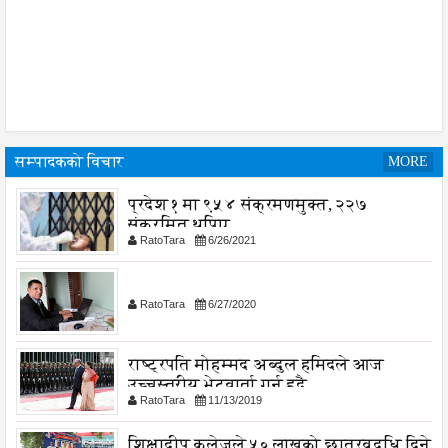
सम्पादकको विचार
MORE
प्रदेश १ मा ९५४ संक्रमणमुक्त, २२७
संक्रमित थपिए
RatoTara
6/26/2021
RatoTara
6/27/2020
राष्ट्रपति मोहम्मद अब्दुल हमिदले आज
उच्चस्तरीय भेटवार्ता गर्नु हुदै,
RatoTara
11/13/2019
शिक्षादीप कलेजले ५० लाखको छात्रवृद्धि दिने