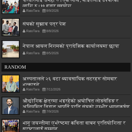
परिवारलाई जनही रु। एक लाख, घाइतेलाई उपचारका
लागि रु। ११ हजार सहयोग
RatoTara
8/9/2026
संघको सुझाव पत्र पेश
RatoTara
8/8/2026
नेपाल आयल निगमको प्रादेशिक कार्यालयमा छापा
RatoTara
8/5/2026
RANDOM
अस्पतालले २६ वटा व्यावसायिक सटरहरू सोमबार
भत्काइने
RatoTara
7/11/2026
औद्योगिक क्षेत्रमा भइरहेको अघोषित लोडसेडिङ र
अनियमित विद्युत आपूर्ति प्रति संघको गम्भीर ध्यानाकर्षण
RatoTara
7/9/2026
भानु जयन्तीमा एभरेष्टमा कविता वाचन प्रतियोगिता र
स्रष्टालाई सम्मान