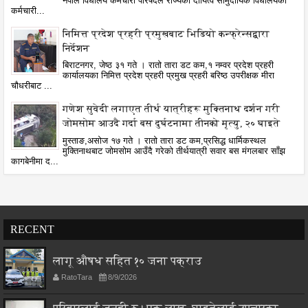
नेपाल विधालय कर्मचारी परिषदले राज्यको दायित्व सामुदायिक विधालयका
कर्मचारी...
निमित्त प्रदेश प्रहरी प्रमुखबाट भिडियो कन्फ्रेन्सद्वारा
निर्देशन
बिराटनगर, जेष्ठ ३१ गते । रातो तारा डट कम,१ नम्वर प्रदेश प्रहरी
कार्यालयका निमित्त प्रदेश प्रहरी प्रमुख प्रहरी बरिष्ठ उपरीक्षक मीरा
चौधरीबाट ...
गणेश सुवेदी लगाएत तीर्थ यात्रीहरू मुक्तिनाथ दर्शन गरी
जोमसोम आउदै गर्दा बस दुर्घटनामा तीनको मृत्यु, २० घाइते
मुस्ताङ,असोज १७ गते । रातो तारा डट कम,प्रसिद्ध धार्मिकस्थल
मुक्तिनाथबाट जोमसोम आउँदै गरेको तीर्थयात्री सवार बस मंगलबार साँझ
कागबेनीमा द...
RECENT
लागू औषध सहित १० जना पक्राउ
RatoTara
8/9/2026