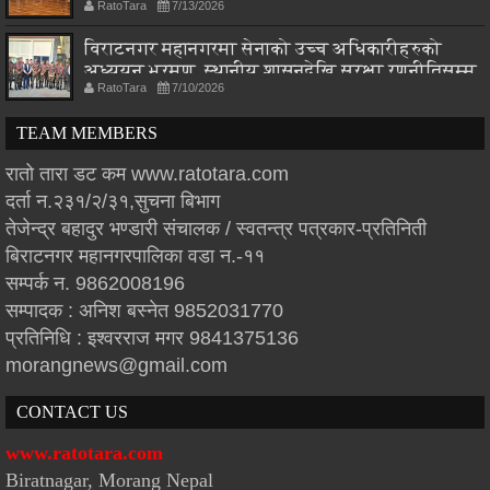
RatoTara
7/13/2026
विराटनगर महानगरमा सेनाको उच्च अधिकारीहरुको
अध्ययन भ्रमण, स्थानीय शासनदेखि सुरक्षा रणनीतिसम्म
RatoTara
7/10/2026
छलफल
TEAM MEMBERS
रातो तारा डट कम www.ratotara.com
दर्ता न.२३१/२/३१,सुचना बिभाग
तेजेन्द्र बहादुर भण्डारी संचालक / स्वतन्त्र पत्रकार-प्रतिनिती
बिराटनगर महानगरपालिका वडा न.-११
सम्पर्क न. 9862008196
सम्पादक : अनिश बस्नेत 9852031770
प्रतिनिधि : इश्वरराज मगर 9841375136
morangnews@gmail.com
CONTACT US
www.ratotara.com
Biratnagar, Morang Nepal