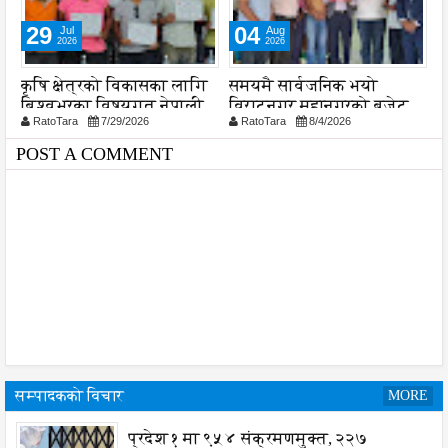
29
04
Jul
Aug
2026
2026
कृषि क्षेत्रको विकासका लागि
समयमै सार्वजनिक भयो
ल
बिश्वभरका विषयगत नेपाली
विराटनगर महानगरको बजेट
व
RatoTara
7/29/2026
RatoTara
8/4/2026
विज्ञहरूको पहिचान र परिचालन
पुस्तिका, कार्यान्वयन प्रक्रिया
श
अत्यन्त आवश्यक : मन्त्री
पनि सुरु
POST A COMMENT
चौधरी
सम्पादकको विचार
MORE
प्रदेश १ मा ९५४ संक्रमणमुक्त, २२७