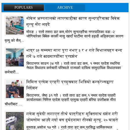
POPULARS
ARCHIVE
नोबेल अस्पतालको लापरबाहीका कारण सुन्दरहरैंचाका बिबेक
मृत्यु सँग लड्दै
मोरङ । रातो तसरा डट कम,मोरंग सुन्दरहरैंचा नगरपालिका वडा -२
जोगियारेका बिबेक कार्की मासु खादाँ घाटीमा सानो हड्डी अड्किएका कारण
मृत्यु को सैय्...
भाद्र ३१ सम्ममा माग पुरा नभए ३ र ४ गते बिधालयहरु बन्द
गर्ने ७ गते काठमाण्डौंमा प्रदर्शन
बिराटनगर साउन २४ गते । रातो तारा डट कम, १ नम्वर प्रदेश स्थरिया
नेपाल विधालय कर्मचारी परिषदले राज्यको दायित्व सामुदायिक विधालयका
कर्मचारी...
निमित्त प्रदेश प्रहरी प्रमुखबाट भिडियो कन्फ्रेन्सद्वारा
निर्देशन
बिराटनगर, जेष्ठ ३१ गते । रातो तारा डट कम,१ नम्वर प्रदेश प्रहरी
कार्यालयका निमित्त प्रदेश प्रहरी प्रमुख प्रहरी बरिष्ठ उपरीक्षक मीरा
चौधरीबाट ...
गणेश सुवेदी लगाएत तीर्थ यात्रीहरू मुक्तिनाथ दर्शन गरी
जोमसोम आउदै गर्दा बस दुर्घटनामा तीनको मृत्यु, २० घाइते
मुस्ताङ,असोज १७ गते । रातो तारा डट कम,प्रसिद्ध धार्मिकस्थल