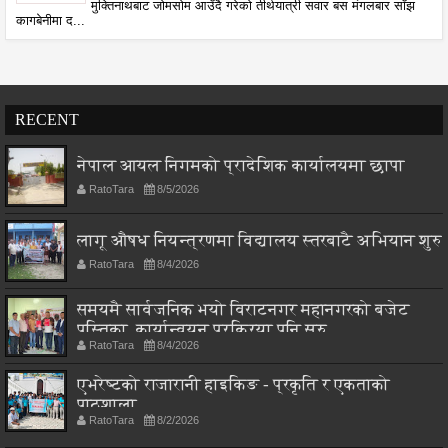
मुक्तिनाथबाट जोमसोम आउँदै गरेको तीर्थयात्री सवार बस मंगलबार साँझ
कागबेनीमा द...
RECENT
नेपाल आयल निगमको प्रादेशिक कार्यालयमा छापा
RatoTara
8/5/2026
लागू औषध नियन्त्रणमा विद्यालय स्तरबाटै अभियान शुरु
RatoTara
8/4/2026
समयमै सार्वजनिक भयो विराटनगर महानगरको बजेट
पुस्तिका, कार्यान्वयन प्रक्रिया पनि सुरु
RatoTara
8/4/2026
एभरेष्टको राजारानी हाइकिङ - प्रकृति र एकताको
पाठशाला
RatoTara
8/2/2026