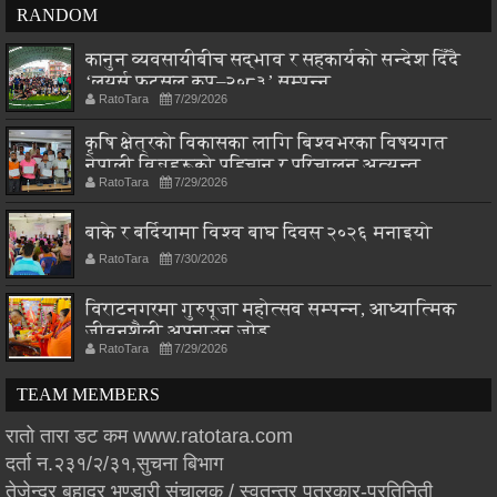
RANDOM
कानुन व्यवसायीबीच सद्भाव र सहकार्यको सन्देश दिँदै
‘लयर्स फुटसल कप–२०८३’ सम्पन्न
RatoTara
7/29/2026
कृषि क्षेत्रको विकासका लागि बिश्वभरका विषयगत
नेपाली विज्ञहरूको पहिचान र परिचालन अत्यन्त
RatoTara
7/29/2026
आवश्यक : मन्त्री चौधरी
बाके र बर्दियामा विश्व बाघ दिवस २०२६ मनाइयो
RatoTara
7/30/2026
विराटनगरमा गुरुपूजा महोत्सव सम्पन्न, आध्यात्मिक
जीवनशैली अपनाउन जोड
RatoTara
7/29/2026
TEAM MEMBERS
रातो तारा डट कम www.ratotara.com
दर्ता न.२३१/२/३१,सुचना बिभाग
तेजेन्द्र बहादुर भण्डारी संचालक / स्वतन्त्र पत्रकार-प्रतिनिती