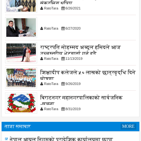
संक्रमित थपिए
RatoTara
6/26/2021
RatoTara
6/27/2020
राष्ट्रपति मोहम्मद अब्दुल हमिदले आज
उच्चस्तरीय भेटवार्ता गर्नु हुदै,
RatoTara
11/13/2019
शिक्षादीप कलेजले ५० लाखको छात्रवृद्धि दिने
घोषणा
RatoTara
9/26/2019
बिराटनगर महानगरपालिकाको सार्वजनिक
-सुचना
RatoTara
8/31/2019
ताजा समाचार
MORE
लागू औषध नियन्त्रणमा विद्यालय स्तरबाटै अभियान शुरु
नेपाल आयल निगमको प्रादेशिक कार्यालयमा छापा