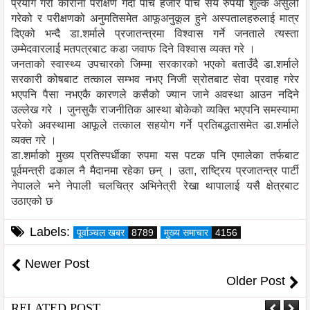
प्रयोग गरी कोरोना परीक्षण गर्दा पाँच हजार पाँच सय रुपैयाँ शुल्क असुली
गरेको र परीक्षणको अनुमतिसमेत आफूअनुकूल हुने अस्पतालहरुलाई मात्र
दिएको भन्दै डा.शर्माले प्रजातन्त्रमा विश्वास गर्ने जनताले त्यस्ता
उम्मेदवारलाई मतपत्रबाट कडा जवाफ दिने विश्वास व्यक्त गरे ।
जनताको स्वास्थ्य उपचारको जिम्मा सरकारको भएको बताउँदै डा.शर्माले
सरकारी कोषबाट तत्काल सम्भव नभए निजी स्रोतबाट सेवा प्रवाह गरेर
भएपनि पैसा नभएकै कारणले कसैको ज्यान जाने अवस्था आउन नदिने
उल्लेख गरे । जुनसुकै राजनीतिक आस्था बोकेको व्यक्ति भएपनि समस्यामा
परेको अवस्थामा आफूले तत्काल सहयोग गर्ने प्रतिबद्धतासमेत डा.शर्माले
व्यक्त गरे ।
डा.शर्माको मुख्य प्रतिस्पर्धीका रुपमा यस पटक पनि एमालेका तर्फबाट
पूर्वमन्त्री ढकाल नै मैदानमा रहेका छन् । उता, राष्ट्रिय प्रजातन्त्र पार्टी
नेपालले भने नेपाली चलचित्र अभिनेत्री रेखा थापालाई यसै क्षेत्रबाट
उठाएको छ
Labels:
पूर्वाञ्चल खबर
8789
मुख्य समाचार
4156
Newer Post
Older Post
RELATED POST