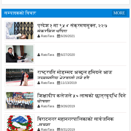
सम्पादकको विचार
MORE
प्रदेश १ मा ९५४ संक्रमणमुक्त, २२७
संक्रमित थपिए
RatoTara
6/26/2021
RatoTara
6/27/2020
राष्ट्रपति मोहम्मद अब्दुल हमिदले आज
उच्चस्तरीय भेटवार्ता गर्नु हुदै,
RatoTara
11/13/2019
शिक्षादीप कलेजले ५० लाखको छात्रवृद्धि दिने
घोषणा
RatoTara
9/26/2019
बिराटनगर महानगरपालिकाको सार्वजनिक
-सुचना
RatoTara
8/31/2019