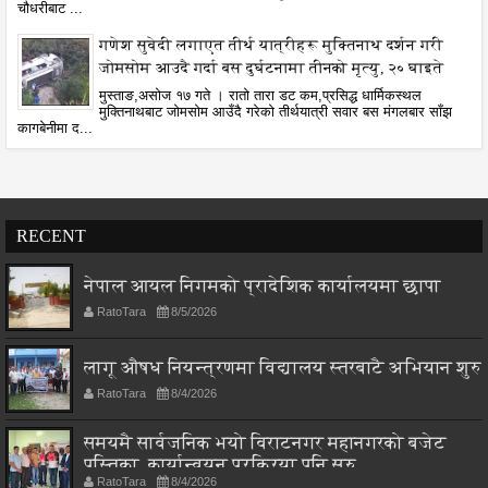
चौधरीबाट ...
गणेश सुवेदी लगाएत तीर्थ यात्रीहरू मुक्तिनाथ दर्शन गरी
जोमसोम आउदै गर्दा बस दुर्घटनामा तीनको मृत्यु, २० घाइते
मुस्ताङ,असोज १७ गते । रातो तारा डट कम,प्रसिद्ध धार्मिकस्थल
मुक्तिनाथबाट जोमसोम आउँदै गरेको तीर्थयात्री सवार बस मंगलबार साँझ
कागबेनीमा द...
RECENT
नेपाल आयल निगमको प्रादेशिक कार्यालयमा छापा
RatoTara
8/5/2026
लागू औषध नियन्त्रणमा विद्यालय स्तरबाटै अभियान शुरु
RatoTara
8/4/2026
समयमै सार्वजनिक भयो विराटनगर महानगरको बजेट
पुस्तिका, कार्यान्वयन प्रक्रिया पनि सुरु
RatoTara
8/4/2026