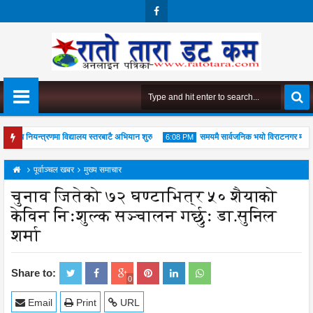
Face
Boo
K
 औषध नियन्त्रणमा विद्यालय स्तरबाटै अभियान शुरु
समयमै सार्वजनिक भयो विराटनगर महानगरको 
6:08 PM
न जोड
पूर्वाञ्चल खबर
मुख्य समाचार
चुनाव जितेको ७२ घण्टाभित्र ५० शैयाको
केविन निःशुल्क सञ्चालन गर्छुः डा.सुनिल
04
शर्मा
Aug
2026
Share to:
0
Email
Print
URL