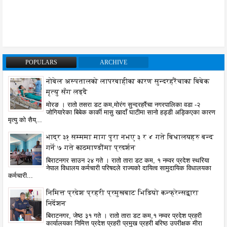
POPULARS
ARCHIVE
नोबेल अस्पतालको लापरबाहीका कारण सुन्दरहरैंचाका बिबेक
मृत्यु सँग लड्दै
मोरङ । रातो तसरा डट कम,मोरंग सुन्दरहरैंचा नगरपालिका वडा -२
जोगियारेका बिबेक कार्की मासु खादाँ घाटीमा सानो हड्डी अड्किएका कारण
मृत्यु को सैय्...
भाद्र ३१ सम्ममा माग पुरा नभए ३ र ४ गते बिधालयहरु बन्द
गर्ने ७ गते काठमाण्डौंमा प्रदर्शन
बिराटनगर साउन २४ गते । रातो तारा डट कम, १ नम्वर प्रदेश स्थरिया
नेपाल विधालय कर्मचारी परिषदले राज्यको दायित्व सामुदायिक विधालयका
कर्मचारी...
निमित्त प्रदेश प्रहरी प्रमुखबाट भिडियो कन्फ्रेन्सद्वारा
निर्देशन
बिराटनगर, जेष्ठ ३१ गते । रातो तारा डट कम,१ नम्वर प्रदेश प्रहरी
कार्यालयका निमित्त प्रदेश प्रहरी प्रमुख प्रहरी बरिष्ठ उपरीक्षक मीरा