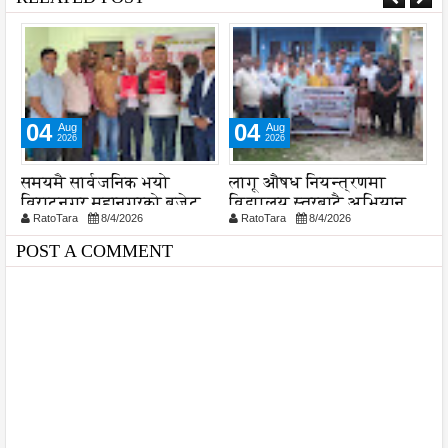
04
05
Aug
Aug
2026
2026
्वजनिक भयो
लागू औषध नियन्त्रणमा
नेपाल आयल न
 महानगरको बजेट
विद्यालय स्तरबाटै अभियान
प्रादेशिक कार्
8/4/2026
RatoTara
8/4/2026
RatoTara
8/5/
ार्यान्वयन प्रक्रिया
शुरु
POST A COMMENT