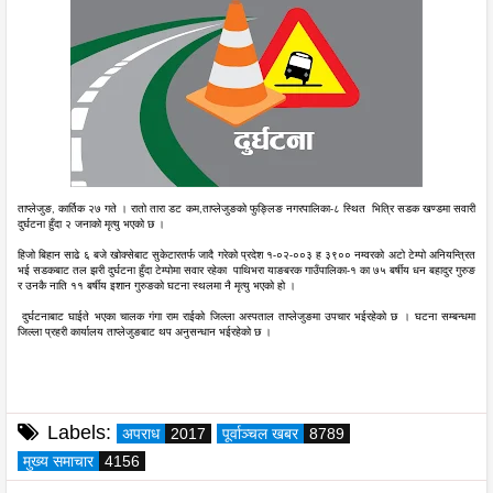
ताप्लेजुङ, कार्तिक २७ गते । रातो तारा डट कम,
ताप्लेजुङको फुङ्लिङ नगरपालिका-८ स्थित भित्रि सडक खण्डमा सवारी
दुर्घटना हुँदा २ जनाको मृत्यु भएको छ ।
हिजो बिहान साढे ६ बजे खोक्सेबाट सुकेटारतर्फ जादै गरेको प्रदेश १-०२-००३ ह ३९०० नम्वरको अटो टेम्पो अनियन्त्रित
भई सडकबाट तल झरी दुर्घटना हुँदा टेम्पोमा सवार रहेका पाथिभरा याङबरक गाउँपालिका-१ का ७५ बर्षीय धन बहादुर गुरुङ
र उनकै नाति ११ बर्षीय इशान गुरुङको घटना स्थलमा नै मृत्यु भएको हो ।
दुर्घटनाबाट घाईते भएका चालक गंगा राम राईको जिल्ला अस्पताल ताप्लेजुङमा उपचार भईरहेको छ । घटना सम्बन्धमा
जिल्ला प्रहरी कार्यालय ताप्लेजुङबाट थप अनुसन्धान भईरहेको छ ।
Labels:
अपराध
2017
पूर्वाञ्चल खबर
8789
मुख्य समाचार
4156