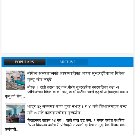
POPULARS
ARCHIVE
नोबेल अस्पतालको लापरबाहीका कारण सुन्दरहरैंचाका बिबेक
मृत्यु सँग लड्दै
मोरङ । रातो तसरा डट कम,मोरंग सुन्दरहरैंचा नगरपालिका वडा -२
जोगियारेका बिबेक कार्की मासु खादाँ घाटीमा सानो हड्डी अड्किएका कारण
मृत्यु को सैय्...
भाद्र ३१ सम्ममा माग पुरा नभए ३ र ४ गते बिधालयहरु बन्द
गर्ने ७ गते काठमाण्डौंमा प्रदर्शन
बिराटनगर साउन २४ गते । रातो तारा डट कम, १ नम्वर प्रदेश स्थरिया
नेपाल विधालय कर्मचारी परिषदले राज्यको दायित्व सामुदायिक विधालयका
कर्मचारी...