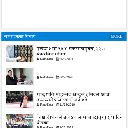
सम्पादकको विचार
MORE
प्रदेश १ मा ९५४ संक्रमणमुक्त, २२७
संक्रमित थपिए
RatoTara
6/26/2021
RatoTara
6/27/2020
राष्ट्रपति मोहम्मद अब्दुल हमिदले आज
उच्चस्तरीय भेटवार्ता गर्नु हुदै,
RatoTara
11/13/2019
शिक्षादीप कलेजले ५० लाखको छात्रवृद्धि दिने
घोषणा
RatoTara
9/26/2019