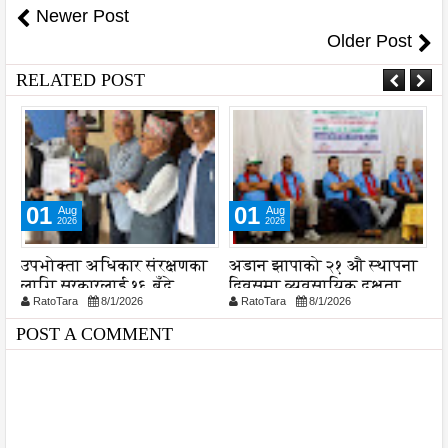
Newer Post
Older Post
RELATED POST
01
04
Aug
Aug
2026
2026
ा
अडान झापाको २१ औ स्थापना
समयमै सार्वजनिक भयो
दिवसमा व्यवसायिक दक्षता,
विराटनगर महानगरको बजेट
RatoTara
8/1/2026
RatoTara
8/4/2026
ोड
विश्वसनीयता र गुणस्तरमा
पुस्तिका, कार्यान्वयन प्रक्रिया
श
जोड
पनि सुरु
POST A COMMENT