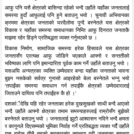
आफु पनि यसै क्षेत्रको बासिन्दा रहेको भन्दै उहाँले यहाँका जनतालाई
समस्या हुदाँ आफुलाई पनि हुने बताउनु भयो । चुनावी अभियानका
क्रममा क्षेत्रका जनताको घरदैलोमा पुग्दै बस्नेतले यस क्षेत्रको
विकास र यहाँका समस्या समाधानका निम्ति आफु दिनरात जनताकै
माझमा रहेर हिड्ने प्रतिबद्धता व्यक्त गर्नुभएको छ ।
विकास निर्माण, सामाजिक समस्या हरेक हिसावले यस क्षेत्रका
जनतासँग प्रत्यक्ष आफु जोडिने भएकाले आफ्नो र सन्ततीको
भविष्यका लागि पनि इमान्दारिता पूर्वक काम गर्ने उहाँले बताउनु भयो ।
यसअघि अन्यत्रका व्यक्ति उम्मेदवार बन्दा यहाँका जनताको भावना
बुझ्न नसकेको सर्वत्र गुनासो आइरहेको बेला बस्नेतले भन्नु भयो
‘तपाईंका समस्या समाधान गर्न तपाईंकै क्षेत्रको उम्मेदवारलाई
जिताउने दायित्व पनि तपाईंहरु कै हो ।’
दशकांैदेखि यहि रहेर जनताका हरेक दुखसुखको साथी बन्दै आएको
भन्दै उहाँले आफ्नो क्षेत्रका तमाम समस्याहरुलाई राम्रोसँग बुझेको
बस्नेतले बताउनु भयो । जनतालाई झुटो आश्वासन नदिने भन्दै क्षमता
र कानुनले दिएसम्मको भूमिका निर्वाह गर्ने प्रतिबद्धता व्यक्त गर्दै उहाँले
यस बाहेक तीनै तहको सरकारसंग समन्वय गरी जनताका समस्या