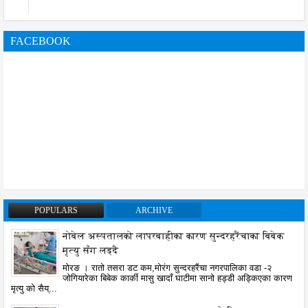
FACEBOOK
POPULARS
ARCHIVE
नोबेल अस्पतालको लापरबाहीका कारण सुन्दरहरैंचाका बिबेक
मृत्यु सँग लड्दै
मोरङ । रातो तसरा डट कम,मोरंग सुन्दरहरैंचा नगरपालिका वडा -२
जोगियारेका बिबेक कार्की मासु खादाँ घाटीमा सानो हड्डी अड्किएका कारण
मृत्यु को सैय्...