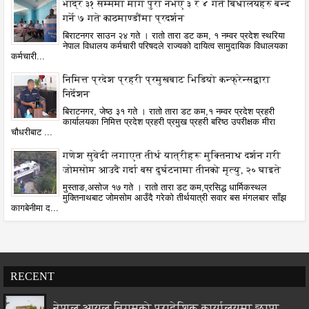
भाद्र ३१ सम्ममा माग पुरा नभए ३ र ४ गते बिधालयहरु बन्द
गर्ने ७ गते काठमाण्डौंमा प्रदर्शन
बिराटनगर साउन २४ गते । रातो तारा डट कम, १ नम्वर प्रदेश स्थरिया
नेपाल विधालय कर्मचारी परिषदले राज्यको दायित्व सामुदायिक विधालयका
कर्मचारी...
निमित्त प्रदेश प्रहरी प्रमुखबाट भिडियो कन्फ्रेन्सद्वारा
निर्देशन
बिराटनगर, जेष्ठ ३१ गते । रातो तारा डट कम,१ नम्वर प्रदेश प्रहरी
कार्यालयका निमित्त प्रदेश प्रहरी प्रमुख प्रहरी बरिष्ठ उपरीक्षक मीरा
चौधरीबाट ...
गणेश सुवेदी लगाएत तीर्थ यात्रीहरू मुक्तिनाथ दर्शन गरी
जोमसोम आउदै गर्दा बस दुर्घटनामा तीनको मृत्यु, २० घाइते
मुस्ताङ,असोज १७ गते । रातो तारा डट कम,प्रसिद्ध धार्मिकस्थल
मुक्तिनाथबाट जोमसोम आउँदै गरेको तीर्थयात्री सवार बस मंगलबार साँझ
कागबेनीमा द...
RECENT
नेपाल आयल निगमको प्रादेशिक कार्यालयमा छापा