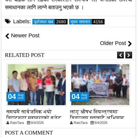
समाधानका लागि लाग्ने बताउनु भएको छ ।
Labels:
पूर्वाञ्चल खब
2680
मुख्य समाचार
4156
Newer Post
Older Post
RELATED POST
04
04
Aug
Aug
2026
2026
-
समयमै सार्वजनिक भयो
लागू औषध नियन्त्रणमा
न
विराटनगर महानगरको बजेट
विद्यालय स्तरबाटै अभियान
प
RatoTara
8/4/2026
RatoTara
8/4/2026
पुस्तिका, कार्यान्वयन प्रक्रिया
शुरु
पनि सुरु
POST A COMMENT