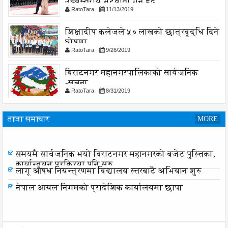
उच्चस्तरीय भेटवार्ता गर्नु हुदै,
RatoTara
11/13/2019
शिक्षादीप कलेजले ५० लाखको छात्रवृद्धि दिने
घोषणा
RatoTara
9/26/2019
बिराटनगर महानगरपालिकाको सार्वजनिक
-सुचना
RatoTara
8/31/2019
ताजा समाचार
MORE
एभरेष्टको राजारानी हाइकिङ - प्रकृति र एकताको पाठशाला
समयमै सार्वजनिक भयो विराटनगर महानगरको बजेट पुस्तिका,
कार्यान्वयन प्रक्रिया पनि सुरु
लागू औषध नियन्त्रणमा विद्यालय स्तरबाटै अभियान शुरु
नेपाल आयल निगमको प्रादेशिक कार्यालयमा छापा