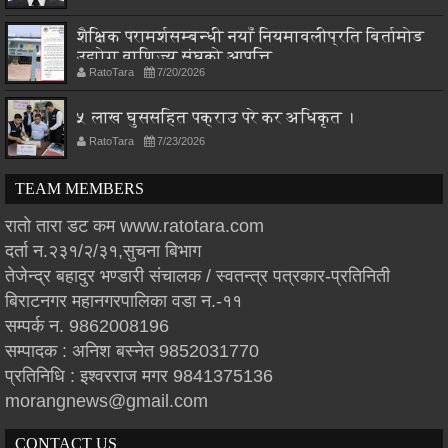
शैक्षिक परामर्शसम्बन्धी नयाँ नियमावलीप्रति बिर्तामोड
उद्योग वाणिज्य संघको आपत्ति
RatoTara
7/20/2026
५ लाख घुससहित पक्राउ परे कर अधिकृत ।
RatoTara
7/23/2026
TEAM MEMBERS
रातो तारा डट कम www.ratotara.com
दर्ता न.२३१/२/३१,सुचना बिभाग
तेजेन्द्र बहादुर भण्डारी संचालक / स्वतन्त्र पत्रकार-प्रतिनिती
बिराटनगर महानगरपालिका वडा न.-११
सम्पर्क न. 9862008196
सम्पादक : अनिश बस्नेत 9852031770
प्रतिनिधि : इश्वरराज मगर 9841375136
morangnews@gmail.com
CONTACT US