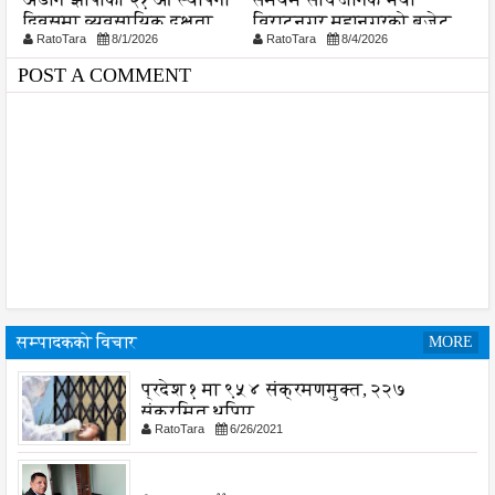
दिवसमा व्यवसायिक दक्षता,
विराटनगर महानगरको बजेट
व
RatoTara
8/1/2026
RatoTara
8/4/2026
ड
विश्वसनीयता र गुणस्तरमा
पुस्तिका, कार्यान्वयन प्रक्रिया
श
जोड
पनि सुरु
POST A COMMENT
सम्पादकको विचार
MORE
प्रदेश १ मा ९५४ संक्रमणमुक्त, २२७
संक्रमित थपिए
RatoTara
6/26/2021