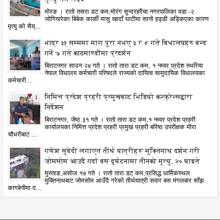
मोरङ । रातो तसरा डट कम,मोरंग सुन्दरहरैंचा नगरपालिका वडा -२
जोगियारेका बिबेक कार्की मासु खादाँ घाटीमा सानो हड्डी अड्किएका कारण
मृत्यु को सैय्...
भाद्र ३१ सम्ममा माग पुरा नभए ३ र ४ गते बिधालयहरु बन्द
गर्ने ७ गते काठमाण्डौंमा प्रदर्शन
बिराटनगर साउन २४ गते । रातो तारा डट कम, १ नम्वर प्रदेश स्थरिया
नेपाल विधालय कर्मचारी परिषदले राज्यको दायित्व सामुदायिक विधालयका
कर्मचारी...
निमित्त प्रदेश प्रहरी प्रमुखबाट भिडियो कन्फ्रेन्सद्वारा
निर्देशन
बिराटनगर, जेष्ठ ३१ गते । रातो तारा डट कम,१ नम्वर प्रदेश प्रहरी
कार्यालयका निमित्त प्रदेश प्रहरी प्रमुख प्रहरी बरिष्ठ उपरीक्षक मीरा
चौधरीबाट ...
गणेश सुवेदी लगाएत तीर्थ यात्रीहरू मुक्तिनाथ दर्शन गरी
जोमसोम आउदै गर्दा बस दुर्घटनामा तीनको मृत्यु, २० घाइते
मुस्ताङ,असोज १७ गते । रातो तारा डट कम,प्रसिद्ध धार्मिकस्थल
मुक्तिनाथबाट जोमसोम आउँदै गरेको तीर्थयात्री सवार बस मंगलबार साँझ
कागबेनीमा द...