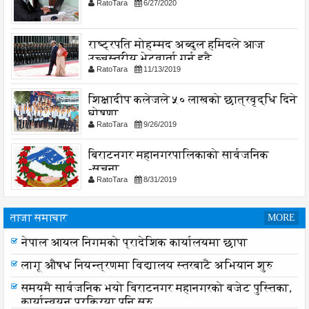
RatoTara
6/27/2020
राष्ट्रपति मोहम्मद अब्दुल हमिदले आज
उच्चस्तरीय भेटवार्ता गर्नु हुदै,
RatoTara
11/13/2019
शिक्षादीप कलेजले ५० लाखको छात्रवृद्धि दिने
घोषणा
RatoTara
9/26/2019
बिराटनगर महानगरपालिकाको सार्वजनिक
-सुचना
RatoTara
8/31/2019
ताजा समाचार
MORE
नेपाल आयल निगमको प्रादेशिक कार्यालयमा छापा
लागू औषध नियन्त्रणमा विद्यालय स्तरबाटै अभियान शुरु
समयमै सार्वजनिक भयो विराटनगर महानगरको बजेट पुस्तिका,
कार्यान्वयन प्रक्रिया पनि सुरु