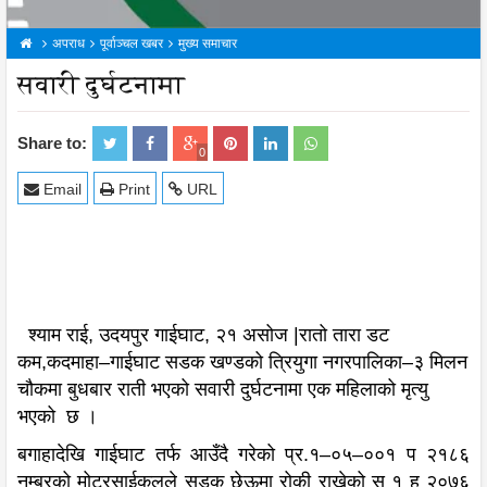
अपराध
पूर्वाञ्चल खबर
मुख्य समाचार
सवारी दुर्घटनामा
Share to:
0
Email
Print
URL
श्याम राई, उदयपुर गाईघाट, २१ असोज |रातो तारा डट
कम,कदमाहा–गाईघाट सडक खण्डको त्रियुगा नगरपालिका–३ मिलन
चौकमा बुधबार राती भएको सवारी दुर्घटनामा एक महिलाको मृत्यु
भएको छ ।
बगाहादेखि गाईघाट तर्फ आउँदै गरेको प्र.१–०५–००१ प २१८६
नम्बरको मोटरसाईकलले सडक छेऊमा रोकी राखेको स १ ह २०७६