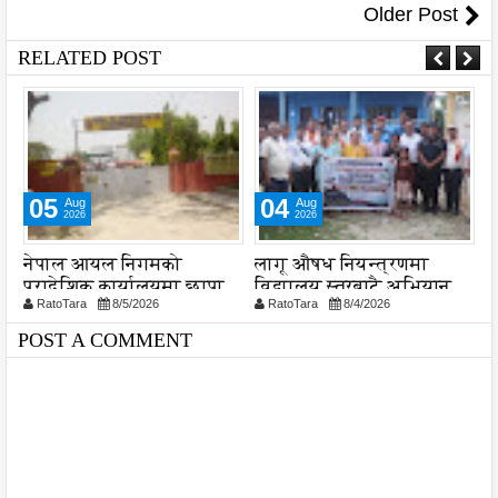
Older Post
RELATED POST
05
04
Aug
Aug
2026
2026
नेपाल आयल निगमको
लागू औषध नियन्त्रणमा
स
प्रादेशिक कार्यालयमा छापा
विद्यालय स्तरबाटै अभियान
व
RatoTara
8/5/2026
RatoTara
8/4/2026
शुरु
प
प
POST A COMMENT