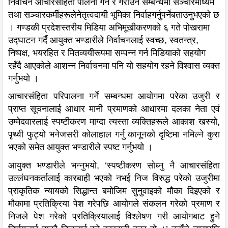
निर्वाचन आचारसंहिता पालना गर्ने र गराउने सम्बन्धमा सञ्चारमाध्यम
तथा सञ्चारकर्मीहरूलेनेतृत्वदायी भूमिका निर्वाहगर्नुपर्नेबताउनुभएको छ
। गण्डकी प्रदेशस्तरीय मिडिया अभिमूखीकरणको ६ गते पोखरामा
उद्घाटन गर्दै आयुक्त भण्डारीले निर्वाचनलाई स्वच्छ, स्वतन्त्र,
निष्पक्ष, भयरहित र मितव्ययीरूपमा सम्पन्न गर्न मिडियाको सहयोग
रहँदै आएकोले आशन्न निर्वाचनमा पनि यो सहयोग रहने विश्वास व्यक्त
गर्नुभयो ।
आचारसंहिता परिपालना गर्ने सम्बन्धमा आयोगमा परेका उजुरी र
प्राप्त सूचनालाई आधार मानी प्रमाणको आधारमा दलका नेता एवं
उम्मेदवारलाई स्पष्टीकरण माग्दा त्यस्ता व्यक्तिहरूले आकाश खस्यो,
पृथ्वी फुट्यो भनेजसरी कोलाहाल गर्नु कानूनको दृष्टिमा नमिल्ने कुरा
भएको समेत आयुक्त भण्डारीले स्पष्ट गर्नुभयो ।
आयुक्त भण्डारीले भन्नुभयो, ‘स्पष्टीकरण सोध्नु नै आचारसंहिता
उल्लंघनकर्तालाई कारबाही भएको नभई निज विरुद्ध परेको उजुरीमा
प्राकृतिक न्यायको सिद्धान्त बमोजिम सुनुवाइको मौका दिइएको र
मौकामा प्रतिक्रिया पेश गरेपछि आयोगले संकलन गरेको प्रमाण र
निजले पेश गरेको प्रतिक्रियालाई विश्लेषण गरी आयोगबाट हुने