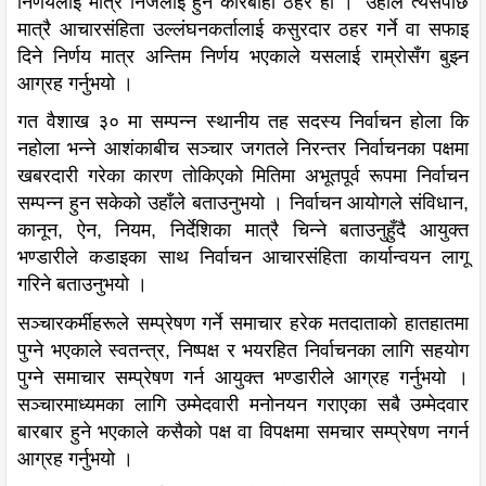
निर्णयलाई मात्रै निजलाई हुने कारबाही ठहर हो ।’ उहाँले त्यसपछि
मात्रै आचारसंहिता उल्लंघनकर्तालाई कसुरदार ठहर गर्ने वा सफाइ
दिने निर्णय मात्र अन्तिम निर्णय भएकाले यसलाई राम्रोसँग बुझ्न
आग्रह गर्नुभयो ।
गत वैशाख ३० मा सम्पन्न स्थानीय तह सदस्य निर्वाचन होला कि
नहोला भन्ने आशंकाबीच सञ्चार जगतले निरन्तर निर्वाचनका पक्षमा
खबरदारी गरेका कारण तोकिएको मितिमा अभूतपूर्व रूपमा निर्वाचन
सम्पन्न हुन सकेको उहाँले बताउनुभयो । निर्वाचन आयोगले संविधान,
कानून, ऐन, नियम, निर्देशिका मात्रै चिन्ने बताउनुहुँदै आयुक्त
भण्डारीले कडाइका साथ निर्वाचन आचारसंहिता कार्यान्वयन लागू
गरिने बताउनुभयो ।
सञ्चारकर्मीहरूले सम्प्रेषण गर्ने समाचार हरेक मतदाताको हातहातमा
पुग्ने भएकाले स्वतन्त्र, निष्पक्ष र भयरहित निर्वाचनका लागि सहयोग
पुग्ने समाचार सम्प्रेषण गर्न आयुक्त भण्डारीले आग्रह गर्नुभयो ।
सञ्चारमाध्यमका लागि उम्मेदवारी मनोनयन गराएका सबै उम्मेदवार
बारबार हुने भएकाले कसैको पक्ष वा विपक्षमा समचार सम्प्रेषण नगर्न
आग्रह गर्नुभयो ।