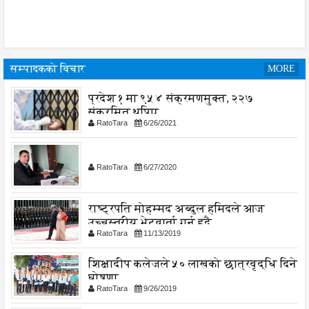
सम्पादकको विचार
MORE
प्रदेश १ मा ९५४ संक्रमणमुक्त, २२७
संक्रमित थपिए
RatoTara
6/26/2021
RatoTara
6/27/2020
राष्ट्रपति मोहम्मद अब्दुल हमिदले आज
उच्चस्तरीय भेटवार्ता गर्नु हुदै,
RatoTara
11/13/2019
शिक्षादीप कलेजले ५० लाखको छात्रवृद्धि दिने
घोषणा
RatoTara
9/26/2019