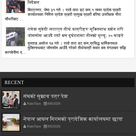
निर्देशन
बिराटनगर, जेष्ठ ३१ गते । रातो तारा डट कम,१ नम्वर प्रदेश प्रहरी
कार्यालयका निमित्त प्रदेश प्रहरी प्रमुख प्रहरी बरिष्ठ उपरीक्षक मीरा
चौधरीबाट ...
गणेश सुवेदी लगाएत तीर्थ यात्रीहरू मुक्तिनाथ दर्शन गरी
जोमसोम आउदै गर्दा बस दुर्घटनामा तीनको मृत्यु, २० घाइते
मुस्ताङ,असोज १७ गते । रातो तारा डट कम,प्रसिद्ध धार्मिकस्थल
मुक्तिनाथबाट जोमसोम आउँदै गरेको तीर्थयात्री सवार बस मंगलबार साँझ
कागबेनीमा द...
RECENT
संघको सुझाव पत्र पेश
RatoTara
8/8/2026
नेपाल आयल निगमको प्रादेशिक कार्यालयमा छापा
RatoTara
8/5/2026