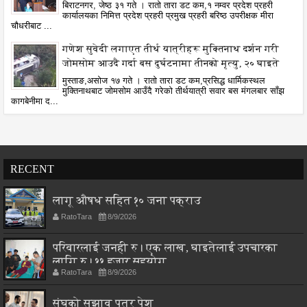
बिराटनगर, जेष्ठ ३१ गते । रातो तारा डट कम,१ नम्वर प्रदेश प्रहरी
कार्यालयका निमित्त प्रदेश प्रहरी प्रमुख प्रहरी बरिष्ठ उपरीक्षक मीरा
चौधरीबाट ...
गणेश सुवेदी लगाएत तीर्थ यात्रीहरू मुक्तिनाथ दर्शन गरी
जोमसोम आउदै गर्दा बस दुर्घटनामा तीनको मृत्यु, २० घाइते
मुस्ताङ,असोज १७ गते । रातो तारा डट कम,प्रसिद्ध धार्मिकस्थल
मुक्तिनाथबाट जोमसोम आउँदै गरेको तीर्थयात्री सवार बस मंगलबार साँझ
कागबेनीमा द...
RECENT
लागू औषध सहित १० जना पक्राउ
RatoTara
8/9/2026
परिवारलाई जनही रु। एक लाख, घाइतेलाई उपचारका
लागि रु। ११ हजार सहयोग
RatoTara
8/9/2026
संघको सुझाव पत्र पेश