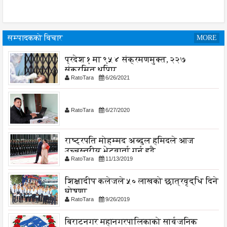
सम्पादकको विचार
MORE
प्रदेश १ मा ९५४ संक्रमणमुक्त, २२७
संक्रमित थपिए
RatoTara
6/26/2021
RatoTara
6/27/2020
राष्ट्रपति मोहम्मद अब्दुल हमिदले आज
उच्चस्तरीय भेटवार्ता गर्नु हुदै,
RatoTara
11/13/2019
शिक्षादीप कलेजले ५० लाखको छात्रवृद्धि दिने
घोषणा
RatoTara
9/26/2019
बिराटनगर महानगरपालिकाको सार्वजनिक