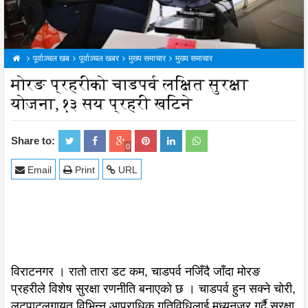
पूर्वाञ्चल खब
पूर्वाञ्चल खबर
मुख्य समाचार
मुख्य समाचार
मोरङ प्रहरीको चाडपर्व लक्षित सुरक्षा
योजना, १३ सय प्रहरी खटिने
Share to:
0
Email
Print
URL
विराटनगर । रातो तारा डट कम, चाडपर्व नजिँदै जाँदा मोरङ
प्रहरीले विशेष सुरक्षा रणनीति बनाएको छ । चाडपर्व हुन सक्ने चोरी,
लुटपाटलगायत विभिन्न आपराधिक गतिविधिलाई मध्यनजर गर्दै सुरक्षा