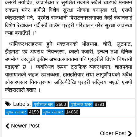
कसरी मर्यादित, व्यवस्थित र सुरक्षित तवरले सबैले चाडपर्व मनाउन
सक्छन् भनेर हामीले विशेष सुरक्षा योजना बनाएका छौं,’ एसपी
कोइरालाले भने, ‘प्रदेश राजधानी विराटनगरलगायत केही स्थानलाई
विशेष रेखांकन गर्दै सबै ठाउँमा प्रहरी परिचालन गरेर सुरक्षा व्यवस्था
कडा बनाउँछौं ।’
धार्मिकस्थलहरूमा हुने भक्तजनको भीडभाड, चोरी, लुटपाट,
झैझगडा एवं अपराध नियन्त्रण, कालो बजारी, इन्धन तथा दैनिक
उपभोग्य वस्तुको कृतिम अभावलगायतमा पनि प्रहरीले विशेष निगरानी
बढाएको छ । व्यवस्थित रूपमा ट्राफिक व्यवस्थापन, चाडपर्वमा
यातायातको सहज उपलब्धता, हातहतियार तथा लागुऔषधको अवैध
ओसारपसार नियन्त्रणमा अहिल्यैदेखि प्रहरी सक्रिय भएको एसपी
कोइरालाले बताए ।
Labels:
पूर्वाञ्चल खब
2683
पूर्वाञ्चल खबर
8791
मुख्य समाचार
4159
मुख्य समाचार
14666
Newer Post
Older Post