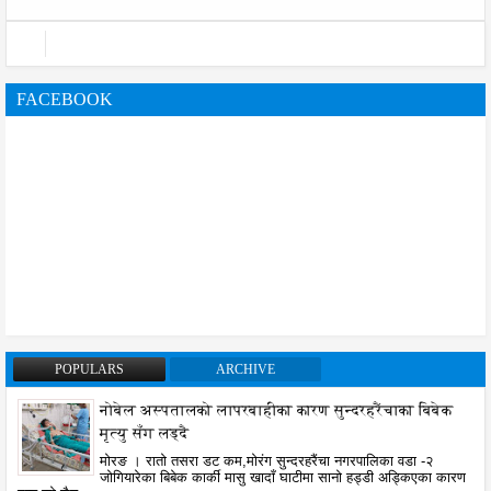
FACEBOOK
POPULARS
ARCHIVE
नोबेल अस्पतालको लापरबाहीका कारण सुन्दरहरैंचाका बिबेक
मृत्यु सँग लड्दै
मोरङ । रातो तसरा डट कम,मोरंग सुन्दरहरैंचा नगरपालिका वडा -२
जोगियारेका बिबेक कार्की मासु खादाँ घाटीमा सानो हड्डी अड्किएका कारण