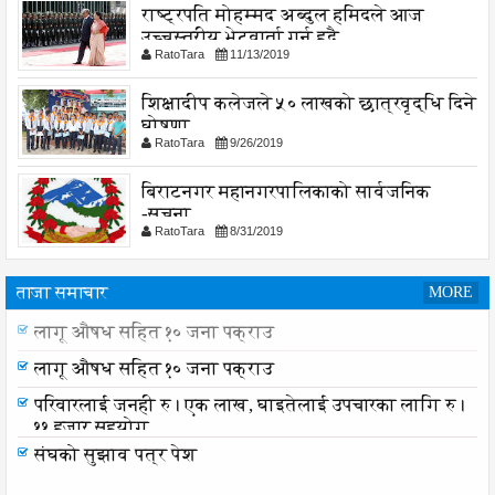
राष्ट्रपति मोहम्मद अब्दुल हमिदले आज
उच्चस्तरीय भेटवार्ता गर्नु हुदै,
RatoTara
11/13/2019
शिक्षादीप कलेजले ५० लाखको छात्रवृद्धि दिने
घोषणा
RatoTara
9/26/2019
बिराटनगर महानगरपालिकाको सार्वजनिक
-सुचना
RatoTara
8/31/2019
ताजा समाचार
MORE
लागू औषध सहित १० जना पक्राउ
लागू औषध सहित १० जना पक्राउ
परिवारलाई जनही रु। एक लाख, घाइतेलाई उपचारका लागि रु।
११ हजार सहयोग
संघको सुझाव पत्र पेश