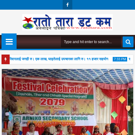
Face
Boo
K
परिवारलाई जनही रु। एक लाख, घाइतेलाई उपचारका लागि रु। ११ हजार सहयोग
संघको स
M
7:33 PM
 बुँदे सुझाव, कानुन संशोधनमा जोड
08
Aug
Aug
026
2026