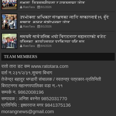
दक्षता, विश्वसनीयता र गुणस्तरमा जोड
RatoTara
8/1/2026
उपभोक्ता अधिकार संरक्षणका लागि सरकारलाई १६ बुँदे
सुझाव, कानुन संशोधनमा जोड
RatoTara
8/1/2026
समयमै सार्वजनिक भयो विराटनगर महानगरको बजेट
पुस्तिका, कार्यान्वयन प्रक्रिया पनि सुरु
RatoTara
8/4/2026
TEAM MEMBERS
रातो तारा डट कम www.ratotara.com
दर्ता न.२३१/२/३१,सुचना बिभाग
तेजेन्द्र बहादुर भण्डारी संचालक / स्वतन्त्र पत्रकार-प्रतिनिती
बिराटनगर महानगरपालिका वडा न.-११
सम्पर्क न. 9862008196
सम्पादक : अनिश बस्नेत 9852031770
प्रतिनिधि : इश्वरराज मगर 9841375136
morangnews@gmail.com