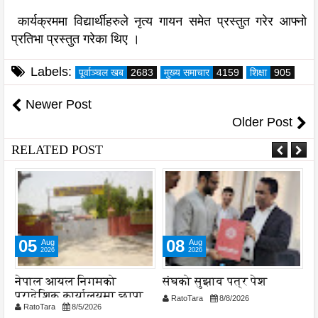
कार्यक्रममा विद्यार्थीहरुले नृत्य गायन समेत प्रस्तुत गरेर आफ्नो
प्रतिभा प्रस्तुत गरेका थिए ।
Labels:
पूर्वाञ्चल खब
2683
मुख्य समाचार
4159
शिक्षा
905
Newer Post
Older Post
RELATED POST
05
08
Aug
Aug
2026
2026
नेपाल आयल निगमको
संघको सुझाव पत्र पेश
प
प्रादेशिक कार्यालयमा छापा
घ
RatoTara
8/8/2026
RatoTara
8/5/2026
१