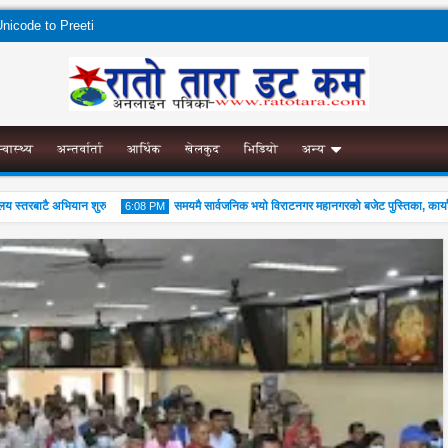
nicode to Preeti
स्वास्थ्य
अन्तर्वार्ता
आर्थिक
खेलकुद
भिडियो
अन्य
तरबाटै अभियान शुरु
समयमै सार्वजनिक भयो विराटनगर महानगरको बजेट पुस्तिका, कार्यान्वयन 
6:08 PM
04
Aug
2026