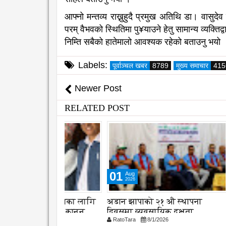
आफ्नो मन्तव्य राख्नुहुदै प्रमुख अतिथि डा। वासुद
परम् वैभवको स्थितिमा पु¥याउने हेतु सामान्य व्यक्त
निम्ति सबैको हातेमालो आवश्यक रहेको बताउनु भयो
Labels:
पूर्वाञ्चल खबर
8789
मुख्य समाचार
415
Newer Post
RELATED POST
01
04
Aug
Aug
2026
2026
 संरक्षणका लागि
अडान झापाको २१ औ स्थापना
समयमै सा
 सुझाव, कानुन
दिवसमा व्यवसायिक दक्षता,
महानगरको
26
RatoTara
8/1/2026
RatoTara
विश्वसनीयता र गुणस्तरमा जोड
कार्यान्वय