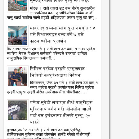
सुन्दरहरैंचाका बिबेक मृत्यु सँग लड्दै
मोरङ । रातो तसरा डट कम,मोरंग सुन्दरहरैंचा
नगरपालिका वडा -२ जोगियारेका बिबेक कार्की
मासु खादाँ घाटीमा सानो हड्डी अड्किएका कारण मृत्यु को सैय्...
भाद्र ३१ सम्ममा माग पुरा नभए ३ र ४
गते बिधालयहरु बन्द गर्ने ७ गते
काठमाण्डौंमा प्रदर्शन
बिराटनगर साउन २४ गते । रातो तारा डट कम, १ नम्वर प्रदेश
स्थरिया नेपाल विधालय कर्मचारी परिषदले राज्यको दायित्व
सामुदायिक विधालयका कर्मचारी...
निमित्त प्रदेश प्रहरी प्रमुखबाट
भिडियो कन्फ्रेन्सद्वारा निर्देशन
बिराटनगर, जेष्ठ ३१ गते । रातो तारा डट कम,१
नम्वर प्रदेश प्रहरी कार्यालयका निमित्त प्रदेश
प्रहरी प्रमुख प्रहरी बरिष्ठ उपरीक्षक मीरा चौधरीबाट ...
गणेश सुवेदी लगाएत तीर्थ यात्रीहरू
मुक्तिनाथ दर्शन गरी जोमसोम आउदै
गर्दा बस दुर्घटनामा तीनको मृत्यु, २०
घाइते
मुस्ताङ,असोज १७ गते । रातो तारा डट कम,प्रसिद्ध
धार्मिकस्थल मुक्तिनाथबाट जोमसोम आउँदै गरेको तीर्थयात्री