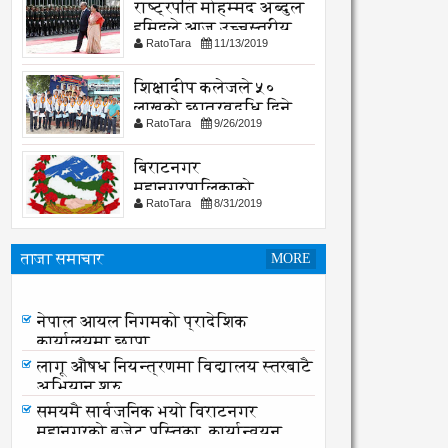
राष्ट्रपति मोहम्मद अब्दुल
हमिदले आज उच्चस्तरीय
RatoTara
11/13/2019
भेटवार्ता गर्नु हुदै,
शिक्षादीप कलेजले ५०
लाखको छात्रवृद्धि दिने
RatoTara
9/26/2019
घोषणा
बिराटनगर
महानगरपालिकाको
RatoTara
8/31/2019
सार्वजनिक -सुचना
ताजा समाचार
MORE
नेपाल आयल निगमको प्रादेशिक
कार्यालयमा छापा
नेपाल आयल निगमको प्रादेशिक
कार्यालयमा छापा
लागू औषध नियन्त्रणमा विद्यालय स्तरबाटै
अभियान शुरु
समयमै सार्वजनिक भयो विराटनगर