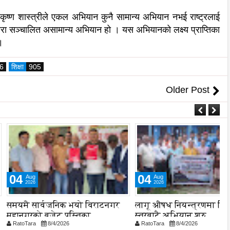
ेव कृष्ण शास्त्रीले एकल अभियान कुनै सामान्य अभियान नभई राष्ट्रलाई
िद्वारा सञ्चालित असामान्य अभियान हो । यस अभियानको लक्ष्य प्राप्तिका
 ।
6
शिक्षा
905
Older Post
04
Aug
2026
र्वजनिक भयो विराटनगर
लागू औषध नियन्त्रणमा विद्यालय
न
 बजेट पुस्तिका,
स्तरबाटै अभियान शुरु
क
8/4/2026
RatoTara
8/4/2026
R
न प्रक्रिया पनि सुरु