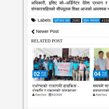
अधिकारी, इसिए को–अर्डिनेटर देवेश प्रधान र क
संस्कारसहितको सीपमूलक शिक्षा आजको आवश्यक भएको
Labels:
पूर्वाञ्चल खब
2680
मुख्य समाचार
415
Newer Post
RELATED POST
02
04
Aug
Aug
2026
2026
 औ स्थापना
एभरेष्टको राजारानी हाइकिङ -
समयमै सा
क दक्षता,
प्रकृति र एकताको पाठशाला
महानगरको
26
RatoTara
8/2/2026
RatoTara
ुणस्तरमा जोड
कार्यान्वय