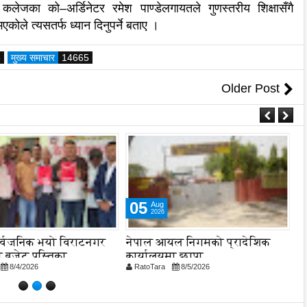
लेजका को–अर्डिनेटर रमेश पाण्डेलगायतले गुणस्तरीय शिक्षासँगै
ले त्यसतर्फ ध्यान दिनुपर्ने बताए ।
6
मुख्य समाचार
14665
Older Post
05
Aug
2026
र्वजनिक भयो विराटनगर
नेपाल आयल निगमको प्रादेशिक
बा
 बजेट पुस्तिका,
कार्यालयमा छापा
२
8/4/2026
RatoTara
8/5/2026
R
न प्रक्रिया पनि सुरु