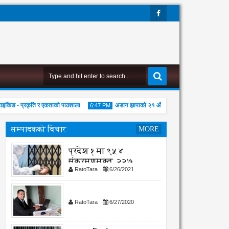
Face
Boo
K
किङ - प्रकृति र एकताको पाठशाला
अडान झापाको २१ औ स्थापना दिवसमा व्यवसायिक दक्षता, 
6:47 PM
सम्पादकको विचार
MORE
प्रदेश १ मा ९५४
संक्रमणमुक्त, २२७
RatoTara
6/26/2021
संक्रमित थपिए
01
Aug
2026
RatoTara
6/27/2020