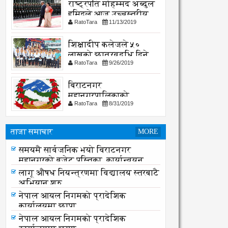
राष्ट्रपति मोहम्मद अब्दुल
हमिदले आज उच्चस्तरीय
RatoTara
11/13/2019
भेटवार्ता गर्नु हुदै,
शिक्षादीप कलेजले ५०
लाखको छात्रवृद्धि दिने
RatoTara
9/26/2019
घोषणा
बिराटनगर
महानगरपालिकाको
RatoTara
8/31/2019
सार्वजनिक -सुचना
ताजा समाचार
MORE
एभरेष्टको राजारानी हाइकिङ - प्रकृति र
समयमै सार्वजनिक भयो विराटनगर
एकताको पाठशाला
महानगरको बजेट पुस्तिका, कार्यान्वयन
प्रक्रिया पनि सुरु
लागू औषध नियन्त्रणमा विद्यालय स्तरबाटै
अभियान शुरु
नेपाल आयल निगमको प्रादेशिक
कार्यालयमा छापा
नेपाल आयल निगमको प्रादेशिक