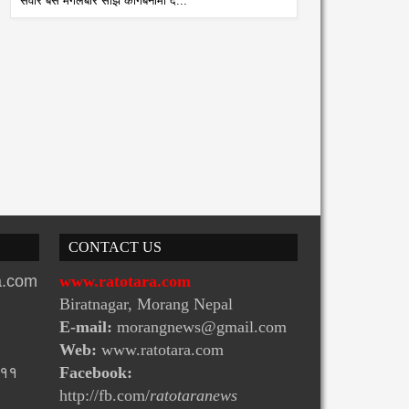
सवार बस मंगलबार साँझ कागबेनीमा द...
CONTACT US
ra.com
www.ratotara.com
Biratnagar, Morang Nepal
E-mail:
morangnews@gmail.com
Web:
www.ratotara.com
-११
Facebook:
http://fb.com/
ratotaranews