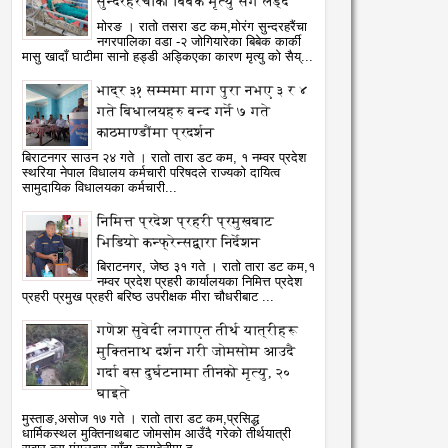
सुन्दरहरैंचाका बिबेक मृत्यु सँग लड्दै
मोरङ । रातो तसरा डट कम,मोरंग सुन्दरहरैंचा
नगरपालिका वडा -२ जोगियारेका बिबेक कार्की
मासु खादाँ घाटीमा सानो हड्डी अड्किएका कारण मृत्यु को सैय्...
भाद्र ३१ सम्ममा माग पुरा नभए ३ र ४
गते बिधालयहरु बन्द गर्ने ७ गते
काठमाण्डौंमा प्रदर्शन
बिराटनगर साउन २४ गते । रातो तारा डट कम, १ नम्वर प्रदेश
स्थरिया नेपाल विधालय कर्मचारी परिषदले राज्यको दायित्व
सामुदायिक विधालयका कर्मचारी...
निमित्त प्रदेश प्रहरी प्रमुखबाट
भिडियो कन्फ्रेन्सद्वारा निर्देशन
बिराटनगर, जेष्ठ ३१ गते । रातो तारा डट कम,१
नम्वर प्रदेश प्रहरी कार्यालयका निमित्त प्रदेश
30
25
प्रहरी प्रमुख प्रहरी बरिष्ठ उपरीक्षक मीरा चौधरीबाट ...
Jul
Jul
2026
2026
गणेश सुवेदी लगाएत तीर्थ यात्रीहरू
के र बर्दियामा विश्व बाघ दिवस
फोहोर व्यवस्थापनका लागि
मुक्तिनाथ दर्शन गरी जोमसोम आउदै
०२६ मनाइयो
नेपालगन्जमा सम्बद्ध पक्षविच
गर्दा बस दुर्घटनामा तीनको मृत्यु, २०
atoTara
7/30/2026
RatoTara
7/25/2026
छलफल
घाइते
मुस्ताङ,असोज १७ गते । रातो तारा डट कम,प्रसिद्ध
धार्मिकस्थल मुक्तिनाथबाट जोमसोम आउँदै गरेको तीर्थयात्री