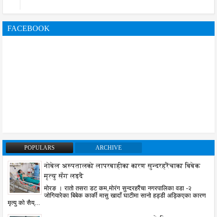
FACEBOOK
POPULARS
ARCHIVE
नोबेल अस्पतालको लापरबाहीका कारण सुन्दरहरैंचाका बिबेक
मृत्यु सँग लड्दै
मोरङ । रातो तसरा डट कम,मोरंग सुन्दरहरैंचा नगरपालिका वडा -२
जोगियारेका बिबेक कार्की मासु खादाँ घाटीमा सानो हड्डी अड्किएका कारण
मृत्यु को सैय्...