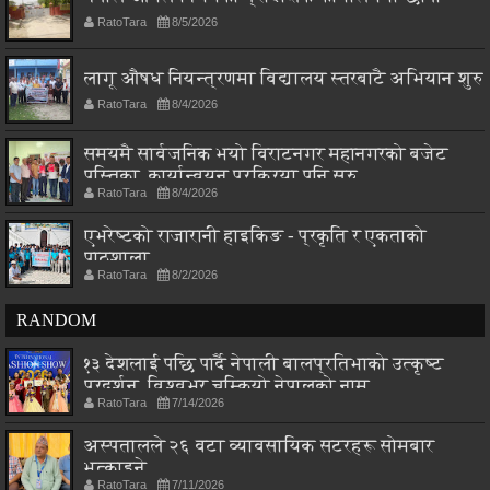
RatoTara
8/5/2026
लागू औषध नियन्त्रणमा विद्यालय स्तरबाटै अभियान शुरु
RatoTara
8/4/2026
समयमै सार्वजनिक भयो विराटनगर महानगरको बजेट
पुस्तिका, कार्यान्वयन प्रक्रिया पनि सुरु
RatoTara
8/4/2026
एभरेष्टको राजारानी हाइकिङ - प्रकृति र एकताको
पाठशाला
RatoTara
8/2/2026
RANDOM
१३ देशलाई पछि पार्दै नेपाली बालप्रतिभाको उत्कृष्ट
प्रदर्शन, विश्वभर चम्कियो नेपालको नाम
RatoTara
7/14/2026
अस्पतालले २६ वटा व्यावसायिक सटरहरू सोमबार
भत्काइने
RatoTara
7/11/2026