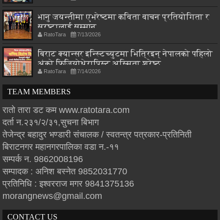
भानु जयन्तीमा एभरेष्टमा कविता वाचन प्रतियोगिता र
स्रष्टालाई सम्मान
RatoTara
7/13/2026
बिराट क्यान्सर इन्स्टिच्युटमा भित्रिइन् नेपालको पहिलो
अंको फिजियोथेरापिस्ट अस्मिता श्रेष्ठ
RatoTara
7/14/2026
TEAM MEMBERS
रातो तारा डट कम www.ratotara.com
दर्ता न.२३१/२/३१,सुचना बिभाग
तेजेन्द्र बहादुर भण्डारी संचालक / स्वतन्त्र पत्रकार-प्रतिनिती
बिराटनगर महानगरपालिका वडा न.-११
सम्पर्क न. 9862008196
सम्पादक : अनिश बस्नेत 9852031770
प्रतिनिधि : इश्वरराज मगर 9841375136
morangnews@gmail.com
CONTACT US