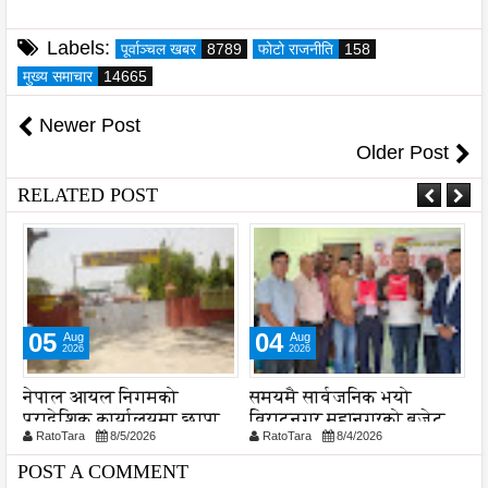
Labels:
पूर्वाञ्चल खबर
8789
फोटो राजनीति
158
मुख्य समाचार
14665
Newer Post
Older Post
RELATED POST
05
04
Aug
Aug
2026
2026
नेपाल आयल निगमको
समयमै सार्वजनिक भयो
अ
प्रादेशिक कार्यालयमा छापा
विराटनगर महानगरको बजेट
द
RatoTara
8/5/2026
RatoTara
8/4/2026
पुस्तिका, कार्यान्वयन प्रक्रिया
व
पनि सुरु
ज
POST A COMMENT