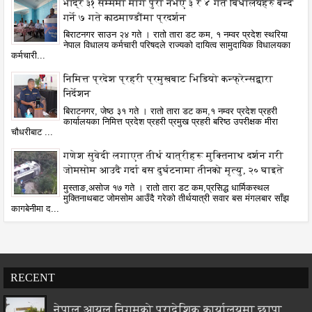
भाद्र ३१ सम्ममा माग पुरा नभए ३ र ४ गते बिधालयहरु बन्द
गर्ने ७ गते काठमाण्डौंमा प्रदर्शन
बिराटनगर साउन २४ गते । रातो तारा डट कम, १ नम्वर प्रदेश स्थरिया
नेपाल विधालय कर्मचारी परिषदले राज्यको दायित्व सामुदायिक विधालयका
कर्मचारी...
निमित्त प्रदेश प्रहरी प्रमुखबाट भिडियो कन्फ्रेन्सद्वारा
निर्देशन
बिराटनगर, जेष्ठ ३१ गते । रातो तारा डट कम,१ नम्वर प्रदेश प्रहरी
कार्यालयका निमित्त प्रदेश प्रहरी प्रमुख प्रहरी बरिष्ठ उपरीक्षक मीरा
चौधरीबाट ...
गणेश सुवेदी लगाएत तीर्थ यात्रीहरू मुक्तिनाथ दर्शन गरी
जोमसोम आउदै गर्दा बस दुर्घटनामा तीनको मृत्यु, २० घाइते
मुस्ताङ,असोज १७ गते । रातो तारा डट कम,प्रसिद्ध धार्मिकस्थल
मुक्तिनाथबाट जोमसोम आउँदै गरेको तीर्थयात्री सवार बस मंगलबार साँझ
कागबेनीमा द...
RECENT
नेपाल आयल निगमको प्रादेशिक कार्यालयमा छापा