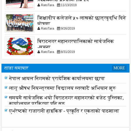
उच्चस्तरीय भेटवार्ता गर्नु हुदै,
RatoTara
11/13/2019
शिक्षादीप कलेजले ५० लाखको छात्रवृद्धि दिने
घोषणा
RatoTara
9/26/2019
बिराटनगर महानगरपालिकाको सार्वजनिक
-सुचना
RatoTara
8/31/2019
ताजा समाचार
MORE
नेपाल आयल निगमको प्रादेशिक कार्यालयमा छापा
लागू औषध नियन्त्रणमा विद्यालय स्तरबाटै अभियान शुरु
समयमै सार्वजनिक भयो विराटनगर महानगरको बजेट पुस्तिका,
कार्यान्वयन प्रक्रिया पनि सुरु
एभरेष्टको राजारानी हाइकिङ - प्रकृति र एकताको पाठशाला