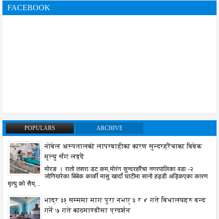
FACEBOOK
POPULARS
ARCHIVE
नोबेल अस्पतालको लापरबाहीका कारण सुन्दरहरैंचाका बिबेक
मृत्यु सँग लड्दै
मोरङ । रातो तसरा डट कम,मोरंग सुन्दरहरैंचा नगरपालिका वडा -२
जोगियारेका बिबेक कार्की मासु खादाँ घाटीमा सानो हड्डी अड्किएका कारण
मृत्यु को सैय्...
भाद्र ३१ सम्ममा माग पुरा नभए ३ र ४ गते बिधालयहरु बन्द
गर्ने ७ गते काठमाण्डौंमा प्रदर्शन