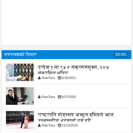
सम्पादकको विचार
MORE
प्रदेश १ मा ९५४ संक्रमणमुक्त, २२७
संक्रमित थपिए
RatoTara
6/26/2021
RatoTara
6/27/2020
राष्ट्रपति मोहम्मद अब्दुल हमिदले आज
उच्चस्तरीय भेटवार्ता गर्नु हुदै,
RatoTara
11/13/2019