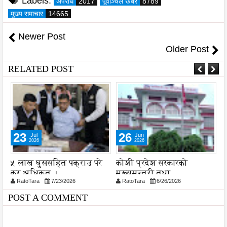
Labels:
अपराध
2017
पूर्वाञ्चल खबर
8789
मुख्य समाचार
14665
Newer Post
Older Post
RELATED POST
23
26
Jul
Jun
2026
2026
५ लाख घुससहित पक्राउ परे
कोशी प्रदेश सरकारको
ल
कर अधिकृत ।
मुख्यमन्त्री तथा
प
RatoTara
7/23/2026
RatoTara
6/26/2026
मन्त्रिपरिषद्को कार्यालयमा
बजेट दुरूपयेाग भ्रष्ट्रचार हुदै
POST A COMMENT
...?