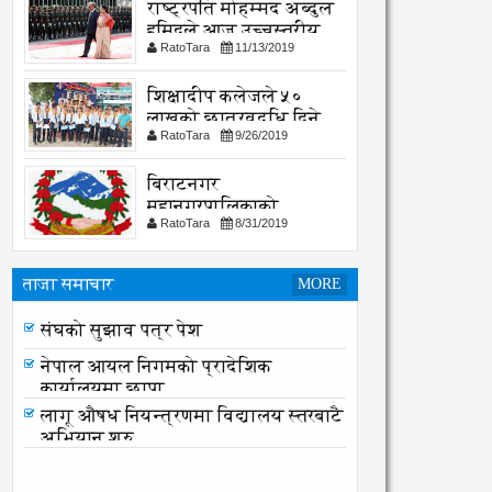
राष्ट्रपति मोहम्मद अब्दुल
हमिदले आज उच्चस्तरीय
RatoTara
11/13/2019
भेटवार्ता गर्नु हुदै,
शिक्षादीप कलेजले ५०
लाखको छात्रवृद्धि दिने
RatoTara
9/26/2019
घोषणा
बिराटनगर
महानगरपालिकाको
RatoTara
8/31/2019
सार्वजनिक -सुचना
ताजा समाचार
MORE
संघको सुझाव पत्र पेश
संघको सुझाव पत्र पेश
नेपाल आयल निगमको प्रादेशिक
कार्यालयमा छापा
लागू औषध नियन्त्रणमा विद्यालय स्तरबाटै
अभियान शुरु