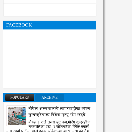
02
01
Aug
Aug
2026
2026
FACEBOOK
रेष्टको राजारानी हाइकिङ -
अडान झापाको २१ औ स्थापना
्रकृति र एकताको पाठशाला
दिवसमा व्यवसायिक दक्षता,
atoTara
8/2/2026
RatoTara
8/1/2026
विश्वसनीयता र गुणस्तरमा जोड
POPULARS
ARCHIVE
नोबेल अस्पतालको लापरबाहीका कारण
सुन्दरहरैंचाका बिबेक मृत्यु सँग लड्दै
मोरङ । रातो तसरा डट कम,मोरंग सुन्दरहरैंचा
नगरपालिका वडा -२ जोगियारेका बिबेक कार्की
मासु खादाँ घाटीमा सानो हड्डी अड्किएका कारण मृत्यु को सैय्...