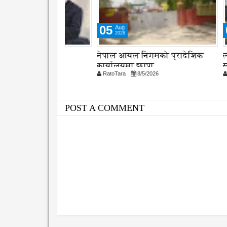
05
04
Aug
Aug
2026
2026
र पेश
नेपाल आयल निगमको प्रादेशिक
लागू औषध
कार्यालयमा छापा
स्तरबाटै 
26
RatoTara
8/5/2026
RatoTara
POST A COMMENT