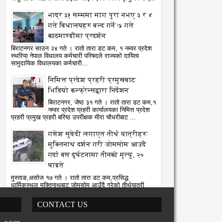
भाद्र ३१ सम्ममा माग पुरा नभए ३ र ४
गते बिधालयहरु बन्द गर्ने ७ गते
काठमाण्डौंमा प्रदर्शन
बिराटनगर साउन २४ गते । रातो तारा डट कम, १ नम्वर प्रदेश
स्थरिया नेपाल विधालय कर्मचारी परिषदले राज्यको दायित्व
सामुदायिक विधालयका कर्मचारी...
निमित्त प्रदेश प्रहरी प्रमुखबाट
भिडियो कन्फ्रेन्सद्वारा निर्देशन
बिराटनगर, जेष्ठ ३१ गते । रातो तारा डट कम,१
नम्वर प्रदेश प्रहरी कार्यालयका निमित्त प्रदेश
प्रहरी प्रमुख प्रहरी बरिष्ठ उपरीक्षक मीरा चौधरीबाट ...
गणेश सुवेदी लगाएत तीर्थ यात्रीहरू
मुक्तिनाथ दर्शन गरी जोमसोम आउदै
गर्दा बस दुर्घटनामा तीनको मृत्यु, २०
घाइते
मुस्ताङ,असोज १७ गते । रातो तारा डट कम,प्रसिद्ध
धार्मिकस्थल मुक्तिनाथबाट जोमसोम आउँदै गरेको तीर्थयात्री
सवार बस मंगलबार साँझ कागबेनीमा द...
CONTACT US