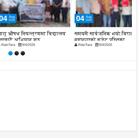
04
Aug
2026
 नियन्त्रणमा विद्यालय
समयमै सार्वजनिक भयो विराटनगर
एभ
अभियान शुरु
महानगरको बजेट पुस्तिका,
प
8/4/2026
RatoTara
8/4/2026
R
कार्यान्वयन प्रक्रिया पनि सुरु