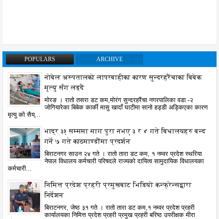
POPULARS
ARCHIVE
नोबेल अस्पतालको लापरबाहीका कारण सुन्दरहरैंचाका बिबेक
मृत्यु सँग लड्दै
मोरङ । रातो तसरा डट कम,मोरंग सुन्दरहरैंचा नगरपालिका वडा -२
जोगियारेका बिबेक कार्की मासु खादाँ घाटीमा सानो हड्डी अड्किएका कारण
मृत्यु को सैय्...
भाद्र ३१ सम्ममा माग पुरा नभए ३ र ४ गते बिधालयहरु बन्द
गर्ने ७ गते काठमाण्डौंमा प्रदर्शन
बिराटनगर साउन २४ गते । रातो तारा डट कम, १ नम्वर प्रदेश स्थरिया
नेपाल विधालय कर्मचारी परिषदले राज्यको दायित्व सामुदायिक विधालयका
कर्मचारी...
निमित्त प्रदेश प्रहरी प्रमुखबाट भिडियो कन्फ्रेन्सद्वारा
निर्देशन
बिराटनगर, जेष्ठ ३१ गते । रातो तारा डट कम,१ नम्वर प्रदेश प्रहरी
कार्यालयका निमित्त प्रदेश प्रहरी प्रमुख प्रहरी बरिष्ठ उपरीक्षक मीरा