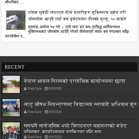
चौधरीबाट ...
गणेश सुवेदी लगाएत तीर्थ यात्रीहरू मुक्तिनाथ दर्शन गरी
जोमसोम आउदै गर्दा बस दुर्घटनामा तीनको मृत्यु, २० घाइते
मुस्ताङ,असोज १७ गते । रातो तारा डट कम,प्रसिद्ध धार्मिकस्थल
मुक्तिनाथबाट जोमसोम आउँदै गरेको तीर्थयात्री सवार बस मंगलबार साँझ
कागबेनीमा द...
RECENT
नेपाल आयल निगमको प्रादेशिक कार्यालयमा छापा
RatoTara
8/5/2026
लागू औषध नियन्त्रणमा विद्यालय स्तरबाटै अभियान शुरु
RatoTara
8/4/2026
समयमै सार्वजनिक भयो विराटनगर महानगरको बजेट
पुस्तिका, कार्यान्वयन प्रक्रिया पनि सुरु
RatoTara
8/4/2026