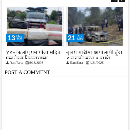
13
21
May
Apr
2026
2025
४४० किलोग्राम गाँजा सहित
बुलेरो गाडीमा आगोलागी हुँदा
स
एम्बुलेन्स नियन्त्रणमा
४ जनाको मृत्यु २ घाईते
च
RatoTara
5/13/2026
RatoTara
4/21/2025
POST A COMMENT