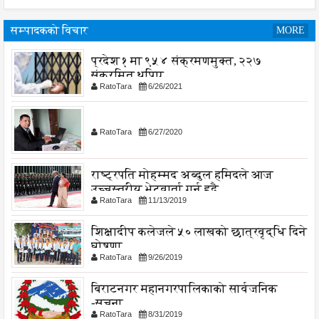
सम्पादकको विचार
MORE
प्रदेश १ मा ९५४ संक्रमणमुक्त, २२७
संक्रमित थपिए
RatoTara
6/26/2021
RatoTara
6/27/2020
राष्ट्रपति मोहम्मद अब्दुल हमिदले आज
उच्चस्तरीय भेटवार्ता गर्नु हुदै,
RatoTara
11/13/2019
शिक्षादीप कलेजले ५० लाखको छात्रवृद्धि दिने
घोषणा
RatoTara
9/26/2019
बिराटनगर महानगरपालिकाको सार्वजनिक
-सुचना
RatoTara
8/31/2019