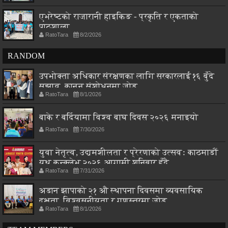
एभरेष्टको राजारानी हाइकिङ - प्रकृति र एकताको
पाठशाला
RatoTara
8/2/2026
RANDOM
उपभोक्ता अधिकार संरक्षणका लागि सरकारलाई १६ बुँदे
सुझाव, कानुन संशोधनमा जोड
RatoTara
8/1/2026
बाके र बर्दियामा विश्व बाघ दिवस २०२६ मनाइयो
RatoTara
7/30/2026
युवा नेतृत्व, उद्यमशीलता र प्रेरणाको उत्सवः काठमाडौं
युथ कन्क्लेभ २०२६ आगामी शनिबार हुँदै
RatoTara
7/31/2026
अडान झापाको २१ औ स्थापना दिवसमा व्यवसायिक
दक्षता, विश्वसनीयता र गुणस्तरमा जोड
RatoTara
8/1/2026