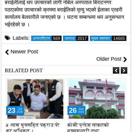
बराईलीलाई थप उपचारको लागी नोबेल अस्पताल बिराटनगर
पठाएकोमा उपचारको क्रममा बराईलिको मृत्यु भएको ईलाका प्रहरी
कार्यालय बेलवारीले जनाएको छ । घटना सम्बन्धमा थप अनुसन्धान
भईरहेको छ ।
Labels:
अन्तराष्ट्रिय
569
अपराध
2017
मुख्य समाचार
14665
Newer Post
Older Post
RELATED POST
23
26
Jul
Jun
2026
2026
५ लाख घुससहित पक्राउ परे
कोशी प्रदेश सरकारको
ल
कर अधिकृत ।
मुख्यमन्त्री तथा
प