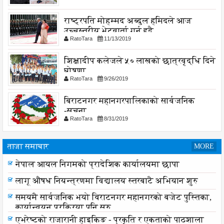
राष्ट्रपति मोहम्मद अब्दुल हमिदले आज
उच्चस्तरीय भेटवार्ता गर्नु हुदै,
RatoTara
11/13/2019
शिक्षादीप कलेजले ५० लाखको छात्रवृद्धि दिने
घोषणा
RatoTara
9/26/2019
बिराटनगर महानगरपालिकाको सार्वजनिक
-सुचना
RatoTara
8/31/2019
ताजा समाचार
MORE
नेपाल आयल निगमको प्रादेशिक कार्यालयमा छापा
लागू औषध नियन्त्रणमा विद्यालय स्तरबाटै अभियान शुरु
समयमै सार्वजनिक भयो विराटनगर महानगरको बजेट पुस्तिका,
कार्यान्वयन प्रक्रिया पनि सुरु
एभरेष्टको राजारानी हाइकिङ - प्रकृति र एकताको पाठशाला