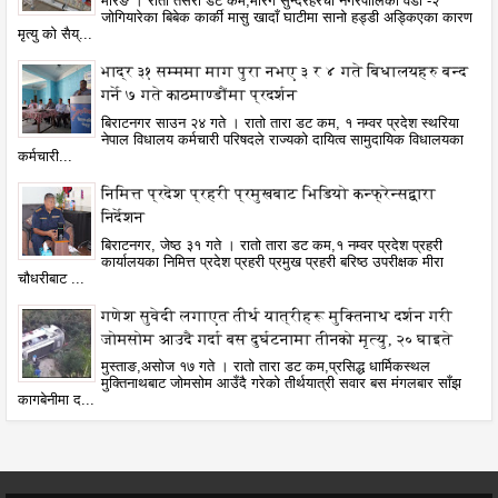
मोरङ । रातो तसरा डट कम,मोरंग सुन्दरहरैंचा नगरपालिका वडा -२
जोगियारेका बिबेक कार्की मासु खादाँ घाटीमा सानो हड्डी अड्किएका कारण
मृत्यु को सैय्...
भाद्र ३१ सम्ममा माग पुरा नभए ३ र ४ गते बिधालयहरु बन्द
गर्ने ७ गते काठमाण्डौंमा प्रदर्शन
बिराटनगर साउन २४ गते । रातो तारा डट कम, १ नम्वर प्रदेश स्थरिया
नेपाल विधालय कर्मचारी परिषदले राज्यको दायित्व सामुदायिक विधालयका
कर्मचारी...
निमित्त प्रदेश प्रहरी प्रमुखबाट भिडियो कन्फ्रेन्सद्वारा
निर्देशन
बिराटनगर, जेष्ठ ३१ गते । रातो तारा डट कम,१ नम्वर प्रदेश प्रहरी
कार्यालयका निमित्त प्रदेश प्रहरी प्रमुख प्रहरी बरिष्ठ उपरीक्षक मीरा
चौधरीबाट ...
गणेश सुवेदी लगाएत तीर्थ यात्रीहरू मुक्तिनाथ दर्शन गरी
जोमसोम आउदै गर्दा बस दुर्घटनामा तीनको मृत्यु, २० घाइते
मुस्ताङ,असोज १७ गते । रातो तारा डट कम,प्रसिद्ध धार्मिकस्थल
मुक्तिनाथबाट जोमसोम आउँदै गरेको तीर्थयात्री सवार बस मंगलबार साँझ
कागबेनीमा द...