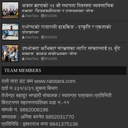
अडान झापाको २१ औ स्थापना दिवसमा व्यवसायिक
दक्षता, विश्वसनीयता र गुणस्तरमा जोड
RatoTara
8/1/2026
एभरेष्टको राजारानी हाइकिङ - प्रकृति र एकताको
पाठशाला
RatoTara
8/2/2026
उपभोक्ता अधिकार संरक्षणका लागि सरकारलाई १६ बुँदे
सुझाव, कानुन संशोधनमा जोड
RatoTara
8/1/2026
TEAM MEMBERS
रातो तारा डट कम www.ratotara.com
दर्ता न.२३१/२/३१,सुचना बिभाग
तेजेन्द्र बहादुर भण्डारी संचालक / स्वतन्त्र पत्रकार-प्रतिनिती
बिराटनगर महानगरपालिका वडा न.-११
सम्पर्क न. 9862008196
सम्पादक : अनिश बस्नेत 9852031770
प्रतिनिधि : इश्वरराज मगर 9841375136