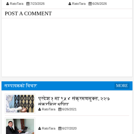
RatoTara
7/23/2026
RatoTara
6/26/2026
मन्त्रिपरिषद्को कार्यालयमा
बजेट दुरूपयेाग भ्रष्ट्रचार हुदै
POST A COMMENT
...?
सम्पादकको विचार
MORE
प्रदेश १ मा ९५४ संक्रमणमुक्त, २२७
संक्रमित थपिए
RatoTara
6/26/2021
RatoTara
6/27/2020