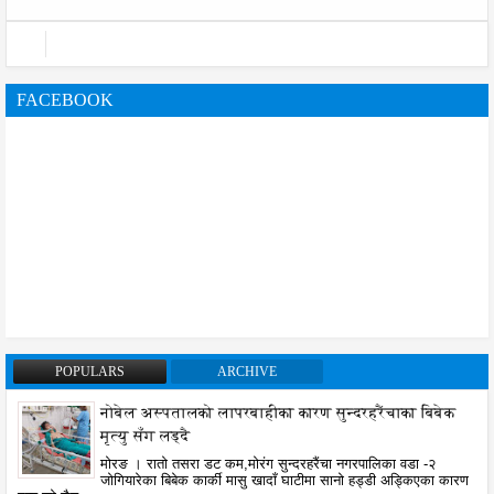
FACEBOOK
POPULARS
ARCHIVE
नोबेल अस्पतालको लापरबाहीका कारण सुन्दरहरैंचाका बिबेक
मृत्यु सँग लड्दै
मोरङ । रातो तसरा डट कम,मोरंग सुन्दरहरैंचा नगरपालिका वडा -२
जोगियारेका बिबेक कार्की मासु खादाँ घाटीमा सानो हड्डी अड्किएका कारण