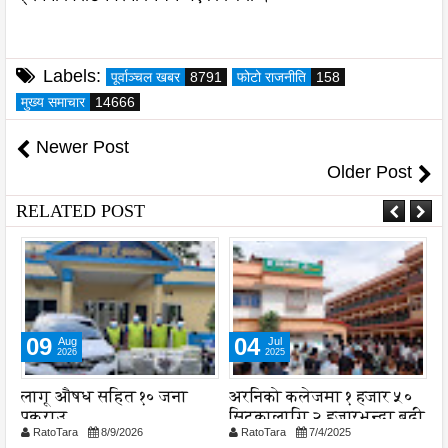
Labels:
पूर्वाञ्चल खबर
8791
फोटो राजनीति
158
मुख्य समाचार
14666
Newer Post
Older Post
RELATED POST
09
04
Aug
Jul
2026
2025
लागू औषध सहित १० जना
अरनिको कलेजमा १ हजार ५०
म
पक्राउ
सिटकालागि २ हजारभन्दा बढी
ए
RatoTara
8/9/2026
RatoTara
7/4/2025
विद्यार्थी दिए परीक्षा
प