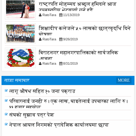
राष्ट्रपति मोहम्मद अब्दुल हमिदले आज
उच्चस्तरीय भेटवार्ता गर्नु हुदै,
RatoTara
11/13/2019
शिक्षादीप कलेजले ५० लाखको छात्रवृद्धि दिने
घोषणा
RatoTara
9/26/2019
बिराटनगर महानगरपालिकाको सार्वजनिक
-सुचना
RatoTara
8/31/2019
ताजा समाचार
MORE
लागू औषध सहित १० जना पक्राउ
लागू औषध सहित १० जना पक्राउ
परिवारलाई जनही रु। एक लाख, घाइतेलाई उपचारका लागि रु।
११ हजार सहयोग
संघको सुझाव पत्र पेश
नेपाल आयल निगमको प्रादेशिक कार्यालयमा छापा