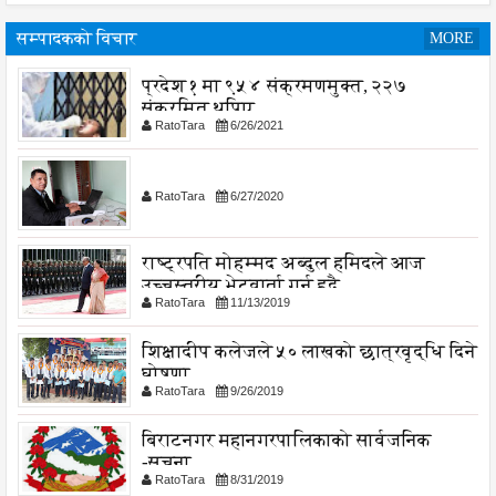
सम्पादकको विचार
MORE
प्रदेश १ मा ९५४ संक्रमणमुक्त, २२७
संक्रमित थपिए
RatoTara
6/26/2021
RatoTara
6/27/2020
राष्ट्रपति मोहम्मद अब्दुल हमिदले आज
उच्चस्तरीय भेटवार्ता गर्नु हुदै,
RatoTara
11/13/2019
शिक्षादीप कलेजले ५० लाखको छात्रवृद्धि दिने
घोषणा
RatoTara
9/26/2019
बिराटनगर महानगरपालिकाको सार्वजनिक
-सुचना
RatoTara
8/31/2019