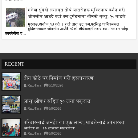
गणेश सुवेदी लगाएत तीर्थ यात्रीहरू मुक्तिनाथ दर्शन गरी
जोमसोम आउदै गर्दा बस दुर्घटनामा तीनको मृत्यु, २० घाइते
मुस्ताङ,असोज १७ गते । रातो तारा डट कम,प्रसिद्ध धार्मिकस्थल
मुक्तिनाथबाट जोमसोम आउँदै गरेको तीर्थयात्री सवार बस मंगलबार साँझ
कागबेनीमा द...
RECENT
तीन कोठे घर निर्माण गरी हस्तान्तरण
RatoTara
8/10/2026
लागू औषध सहित १० जना पक्राउ
RatoTara
8/9/2026
परिवारलाई जनही रु। एक लाख, घाइतेलाई उपचारका
लागि रु। ११ हजार सहयोग
RatoTara
8/9/2026