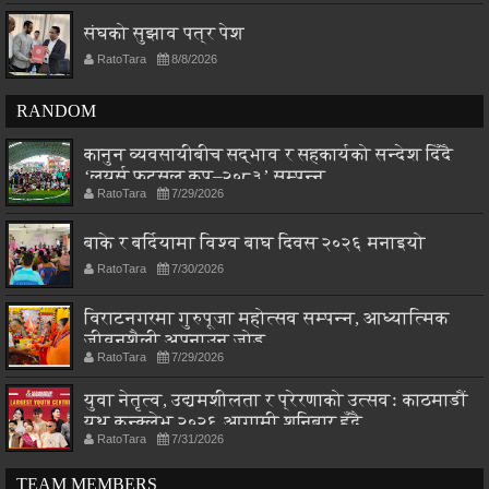
संघको सुझाव पत्र पेश
RatoTara
8/8/2026
RANDOM
कानुन व्यवसायीबीच सद्भाव र सहकार्यको सन्देश दिँदै
‘लयर्स फुटसल कप–२०८३’ सम्पन्न
RatoTara
7/29/2026
बाके र बर्दियामा विश्व बाघ दिवस २०२६ मनाइयो
RatoTara
7/30/2026
विराटनगरमा गुरुपूजा महोत्सव सम्पन्न, आध्यात्मिक
जीवनशैली अपनाउन जोड
RatoTara
7/29/2026
युवा नेतृत्व, उद्यमशीलता र प्रेरणाको उत्सवः काठमाडौं
युथ कन्क्लेभ २०२६ आगामी शनिबार हुँदै
RatoTara
7/31/2026
TEAM MEMBERS