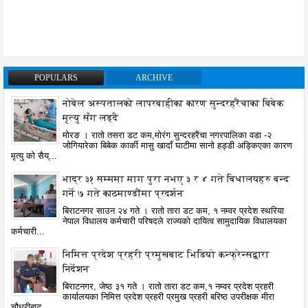
POPULARS
ARCHIVE
नोबेल अस्पतालको लापरबाहीका कारण सुन्दरहरैंचाका बिबेक
मृत्यु सँग लड्दै
मोरङ । रातो तसरा डट कम,मोरंग सुन्दरहरैंचा नगरपालिका वडा -२
जोगियारेका बिबेक कार्की मासु खादाँ घाटीमा सानो हड्डी अड्किएका कारण
मृत्यु को सैय्...
भाद्र ३१ सम्ममा माग पुरा नभए ३ र ४ गते बिधालयहरु बन्द
गर्ने ७ गते काठमाण्डौंमा प्रदर्शन
बिराटनगर साउन २४ गते । रातो तारा डट कम, १ नम्वर प्रदेश स्थरिया
नेपाल विधालय कर्मचारी परिषदले राज्यको दायित्व सामुदायिक विधालयका
कर्मचारी...
निमित्त प्रदेश प्रहरी प्रमुखबाट भिडियो कन्फ्रेन्सद्वारा
निर्देशन
बिराटनगर, जेष्ठ ३१ गते । रातो तारा डट कम,१ नम्वर प्रदेश प्रहरी
कार्यालयका निमित्त प्रदेश प्रहरी प्रमुख प्रहरी बरिष्ठ उपरीक्षक मीरा
चौधरीबाट ...