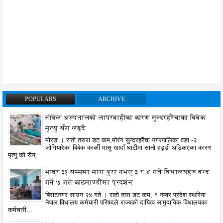
POPULARS
ARCHIVE
नोबेल अस्पतालको लापरबाहीका कारण सुन्दरहरैंचाका बिबेक
मृत्यु सँग लड्दै
मोरङ । रातो तसरा डट कम,मोरंग सुन्दरहरैंचा नगरपालिका वडा -२
जोगियारेका बिबेक कार्की मासु खादाँ घाटीमा सानो हड्डी अड्किएका कारण
मृत्यु को सैय्...
भाद्र ३१ सम्ममा माग पुरा नभए ३ र ४ गते बिधालयहरु बन्द
गर्ने ७ गते काठमाण्डौंमा प्रदर्शन
बिराटनगर साउन २४ गते । रातो तारा डट कम, १ नम्वर प्रदेश स्थरिया
नेपाल विधालय कर्मचारी परिषदले राज्यको दायित्व सामुदायिक विधालयका
कर्मचारी...