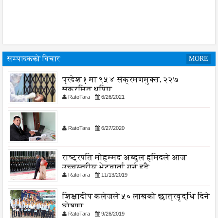
सम्पादकको विचार
MORE
प्रदेश १ मा ९५४ संक्रमणमुक्त, २२७
संक्रमित थपिए
RatoTara
6/26/2021
RatoTara
6/27/2020
राष्ट्रपति मोहम्मद अब्दुल हमिदले आज
उच्चस्तरीय भेटवार्ता गर्नु हुदै,
RatoTara
11/13/2019
शिक्षादीप कलेजले ५० लाखको छात्रवृद्धि दिने
घोषणा
RatoTara
9/26/2019