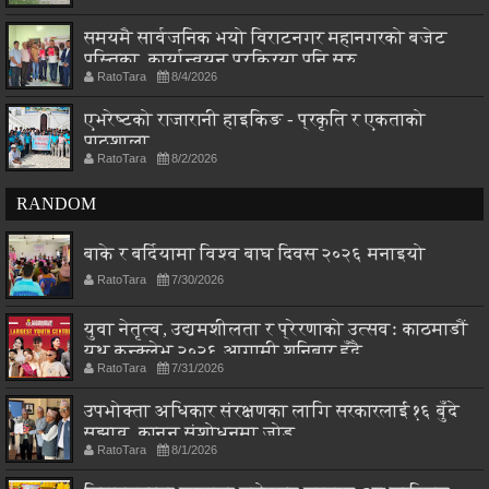
समयमै सार्वजनिक भयो विराटनगर महानगरको बजेट
पुस्तिका, कार्यान्वयन प्रक्रिया पनि सुरु
RatoTara
8/4/2026
एभरेष्टको राजारानी हाइकिङ - प्रकृति र एकताको
पाठशाला
RatoTara
8/2/2026
RANDOM
बाके र बर्दियामा विश्व बाघ दिवस २०२६ मनाइयो
RatoTara
7/30/2026
युवा नेतृत्व, उद्यमशीलता र प्रेरणाको उत्सवः काठमाडौं
युथ कन्क्लेभ २०२६ आगामी शनिबार हुँदै
RatoTara
7/31/2026
उपभोक्ता अधिकार संरक्षणका लागि सरकारलाई १६ बुँदे
सुझाव, कानुन संशोधनमा जोड
RatoTara
8/1/2026