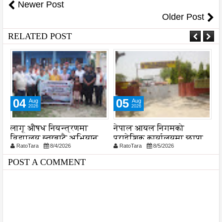
Newer Post
Older Post
RELATED POST
04
05
Aug
Aug
2026
2026
लागू औषध नियन्त्रणमा
नेपाल आयल निगमको
स
विद्यालय स्तरबाटै अभियान
प्रादेशिक कार्यालयमा छापा
व
RatoTara
8/4/2026
RatoTara
8/5/2026
शुरु
प
प
POST A COMMENT