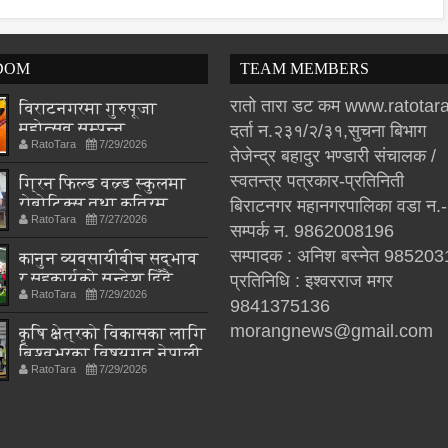
DOM
TEAM MEMBERS
रातो तारा डट कम www.ratota
विराटनगरमा गुरुपूजा
महोत्सव सम्पन्न,
दर्ता न.२३१/२/३१,सुचना बिभाग
RatoTara
7/29/2026
आध्यात्मिक जीवनशैली
तेजेन्द्र बहादुर भण्डारी संचालक /
अपनाउन जोड
स्वतन्त्र पत्रकार-प्रतिनिती
ग्रिन फिल्ड वल्र्ड स्कुलमा
रोबोटिक्स तथा कृत्रिम
बिराटनगर महानगरपालिका वडा न.
RatoTara
7/27/2026
बुद्धिमत्ता प्रयोगशालाको
सम्पर्क न. 9862008196
उद्घाटन
सम्पादक : अनिश बस्नेत 98520
कानुन व्यवसायीबीच सद्भाव
र सहकार्यको सन्देश दिँदै
प्रतिनिधि : इश्वरराज मगर
RatoTara
7/29/2026
‘लयर्स फुटसल कप–२०८३’
9841375136
सम्पन्न
morangnews@gmail.com
कृषि क्षेत्रको विकासका लागि
बिश्वभरका विषयगत नेपाली
RatoTara
7/29/2026
विज्ञहरूको पहिचान र
परिचालन अत्यन्त आवश्यक
: मन्त्री चौधरी