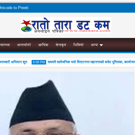
nicode to Preeti
स्वास्थ्य
अन्तर्वार्ता
आर्थिक
खेलकुद
भिडियो
अन्य
रबाटै अभियान शुरु
समयमै सार्वजनिक भयो विराटनगर महानगरको बजेट पुस्तिका, कार्यान्वयन प्
6:08 PM
04
Aug
2026