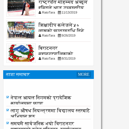
राष्ट्रपति मोहम्मद अब्दुल
हमिदले आज उच्चस्तरीय
RatoTara
11/13/2019
भेटवार्ता गर्नु हुदै,
शिक्षादीप कलेजले ५०
लाखको छात्रवृद्धि दिने
RatoTara
9/26/2019
घोषणा
बिराटनगर
महानगरपालिकाको
RatoTara
8/31/2019
सार्वजनिक -सुचना
ताजा समाचार
MORE
नेपाल आयल निगमको प्रादेशिक
कार्यालयमा छापा
नेपाल आयल निगमको प्रादेशिक
कार्यालयमा छापा
लागू औषध नियन्त्रणमा विद्यालय स्तरबाटै
अभियान शुरु
समयमै सार्वजनिक भयो विराटनगर