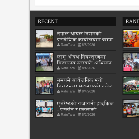
RECENT
RAN
नेपाल आयल निगमको
प्रादेशिक कार्यालयमा छापा
RatoTara
8/5/2026
लागू औषध नियन्त्रणमा
विद्यालय स्तरबाटै अभियान
RatoTara
8/4/2026
शुरु
समयमै सार्वजनिक भयो
विराटनगर महानगरको बजेट
RatoTara
8/4/2026
पुस्तिका, कार्यान्वयन
प्रक्रिया पनि सुरु
एभरेष्टको राजारानी हाइकिङ
- प्रकृति र एकताको
RatoTara
8/2/2026
पाठशाला