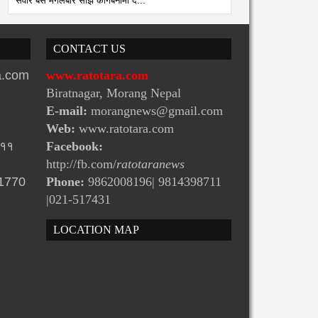
सवार बस मंगलबार साँझ कागबेनीमा द...
CONTACT US
ra.com
www.ratotara.com
Biratnagar, Morang Nepal
E-mail:
morangnews@gmail.com
Web:
www.ratotara.com
-११
Facebook:
http://fb.com/
ratotaranews
31770
Phone:
9862008196| 9814398711
|021-517431
LOCATION MAP