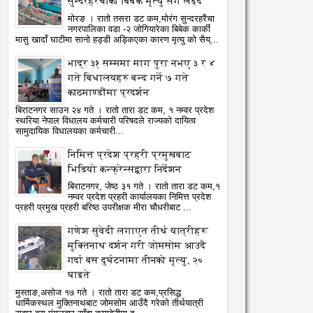
सुन्दरहरैंचाका बिबेक मृत्यु सँग लड्दै
मोरङ । रातो तसरा डट कम,मोरंग सुन्दरहरैंचा
नगरपालिका वडा -२ जोगियारेका बिबेक कार्की
मासु खादाँ घाटीमा सानो हड्डी अड्किएका कारण मृत्यु को सैय्...
भाद्र ३१ सम्ममा माग पुरा नभए ३ र ४
03
29
Jul
Jun
2026
2026
गते बिधालयहरु बन्द गर्ने ७ गते
काठमाण्डौंमा प्रदर्शन
शी प्रदेशमै पहिलो पटक दूरबिन
कार्यसम्पादन अभिलेख ढाँचा सम्ब
बिराटनगर साउन २४ गते । रातो तारा डट कम, १ नम्वर प्रदेश
्रविधिबाट मेरुदण्डको सफल
अनुशिक्षण कार्यक्रम सम्पन्न
स्थरिया नेपाल विधालय कर्मचारी परिषदले राज्यको दायित्व
सामुदायिक विधालयका कर्मचारी...
atoTara
7/3/2026
RatoTara
6/29/2026
्यक्रिया
निमित्त प्रदेश प्रहरी प्रमुखबाट
भिडियो कन्फ्रेन्सद्वारा निर्देशन
बिराटनगर, जेष्ठ ३१ गते । रातो तारा डट कम,१
नम्वर प्रदेश प्रहरी कार्यालयका निमित्त प्रदेश
प्रहरी प्रमुख प्रहरी बरिष्ठ उपरीक्षक मीरा चौधरीबाट ...
गणेश सुवेदी लगाएत तीर्थ यात्रीहरू
मुक्तिनाथ दर्शन गरी जोमसोम आउदै
गर्दा बस दुर्घटनामा तीनको मृत्यु, २०
घाइते
मुस्ताङ,असोज १७ गते । रातो तारा डट कम,प्रसिद्ध
धार्मिकस्थल मुक्तिनाथबाट जोमसोम आउँदै गरेको तीर्थयात्री