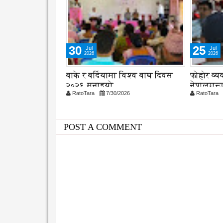
30
25
Jul
Jul
2026
2026
्रणमा विद्यालय
बाके र बर्दियामा विश्व बाघ दिवस
फोहोर व्
शुरु
२०२६ मनाइयो
नेपालगन्ज
26
RatoTara
7/30/2026
RatoTara
छलफल
POST A COMMENT