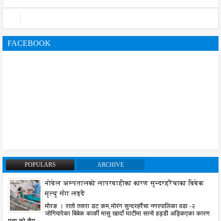
FACEBOOK
POPULARS
ARCHIVE
नोबेल अस्पतालको लापरबाहीका कारण सुन्दरहरैंचाका बिबेक
मृत्यु सँग लड्दै
मोरङ । रातो तसरा डट कम,मोरंग सुन्दरहरैंचा नगरपालिका वडा -२
जोगियारेका बिबेक कार्की मासु खादाँ घाटीमा सानो हड्डी अड्किएका कारण