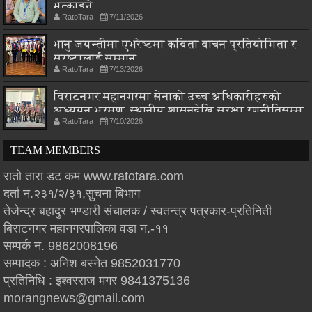
भत्काइने
RatoTara
7/11/2026
भानु जयन्तीमा एभरेष्टमा कविता वाचन प्रतियोगिता र
स्रष्टालाई सम्मान
RatoTara
7/13/2026
विराटनगर महानगरमा सेनाको उच्च अधिकारीहरुको
अध्ययन भ्रमण, स्थानीय शासनदेखि सुरक्षा रणनीतिसम्म
RatoTara
7/10/2026
छलफल
TEAM MEMBERS
रातो तारा डट कम www.ratotara.com
दर्ता न.२३१/२/३१,सुचना बिभाग
तेजेन्द्र बहादुर भण्डारी संचालक / स्वतन्त्र पत्रकार-प्रतिनिती
बिराटनगर महानगरपालिका वडा न.-११
सम्पर्क न. 9862008196
सम्पादक : अनिश बस्नेत 9852031770
प्रतिनिधि : इश्वरराज मगर 9841375136
morangnews@gmail.com