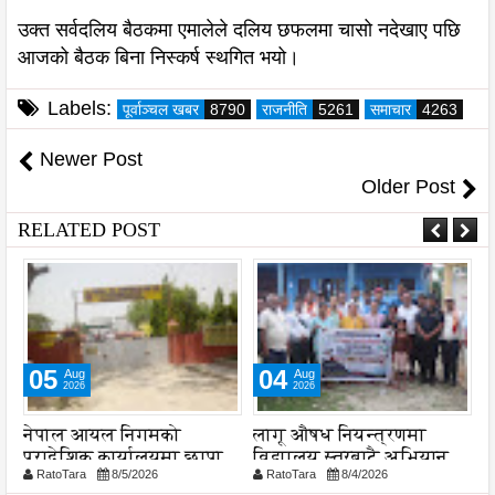
उक्त सर्वदलिय बैठकमा एमालेले दलिय छफलमा चासो नदेखाए पछि
आजको बैठक बिना निस्कर्ष स्थगित भयो।
Labels:
पूर्वाञ्चल खबर
8790
राजनीति
5261
समाचार
4263
Newer Post
Older Post
RELATED POST
05
04
Aug
Aug
2026
2026
नेपाल आयल निगमको
लागू औषध नियन्त्रणमा
स
प्रादेशिक कार्यालयमा छापा
विद्यालय स्तरबाटै अभियान
व
RatoTara
8/5/2026
RatoTara
8/4/2026
शुरु
प