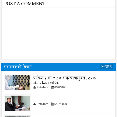
प
POST A COMMENT
सम्पादकको विचार
MORE
प्रदेश १ मा ९५४ संक्रमणमुक्त, २२७
संक्रमित थपिए
RatoTara
6/26/2021
RatoTara
6/27/2020