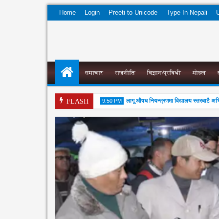
Home
Login
Preeti to Unicode
Type In Nepali
U
समाचार
राजनीति
विज्ञान/प्रविधी
मोडल
आयल निगमको प्रादेशिक कार्यालयमा छापा
लागू औषध नियन्त्रणमा विद्यालय स्तरबाटै अभियान
FLASH
9:50 PM
04
Aug
2026