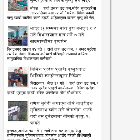
सुन्दरहरैंचाका बिबेक मृत्यु सँग लड्दै
मोरङ । रातो तसरा डट कम,मोरंग सुन्दरहरैंचा
नगरपालिका वडा -२ जोगियारेका बिबेक कार्की
मासु खादाँ घाटीमा सानो हड्डी अड्किएका कारण मृत्यु को सैय्...
भाद्र ३१ सम्ममा माग पुरा नभए ३ र ४
गते बिधालयहरु बन्द गर्ने ७ गते
काठमाण्डौंमा प्रदर्शन
बिराटनगर साउन २४ गते । रातो तारा डट कम, १ नम्वर प्रदेश
स्थरिया नेपाल विधालय कर्मचारी परिषदले राज्यको दायित्व
सामुदायिक विधालयका कर्मचारी...
निमित्त प्रदेश प्रहरी प्रमुखबाट
भिडियो कन्फ्रेन्सद्वारा निर्देशन
बिराटनगर, जेष्ठ ३१ गते । रातो तारा डट कम,१
नम्वर प्रदेश प्रहरी कार्यालयका निमित्त प्रदेश
प्रहरी प्रमुख प्रहरी बरिष्ठ उपरीक्षक मीरा चौधरीबाट ...
03
29
Jul
Jun
गणेश सुवेदी लगाएत तीर्थ यात्रीहरू
2026
2026
मुक्तिनाथ दर्शन गरी जोमसोम आउदै
गर्दा बस दुर्घटनामा तीनको मृत्यु, २०
शी प्रदेशमै पहिलो पटक दूरबिन
कार्यसम्पादन अभिलेख ढाँचा सम्ब
घाइते
्रविधिबाट मेरुदण्डको सफल
अनुशिक्षण कार्यक्रम सम्पन्न
मुस्ताङ,असोज १७ गते । रातो तारा डट कम,प्रसिद्ध
atoTara
7/3/2026
RatoTara
6/29/2026
्यक्रिया
धार्मिकस्थल मुक्तिनाथबाट जोमसोम आउँदै गरेको तीर्थयात्री