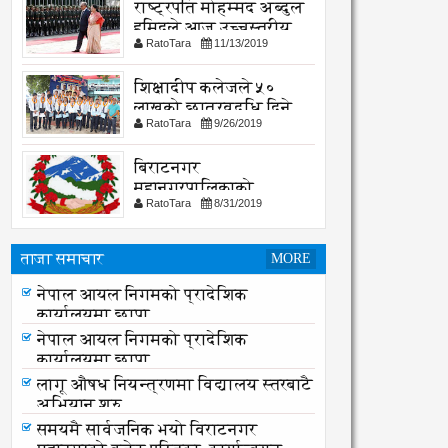
राष्ट्रपति मोहम्मद अब्दुल
हमिदले आज उच्चस्तरीय
RatoTara
11/13/2019
भेटवार्ता गर्नु हुदै,
शिक्षादीप कलेजले ५०
लाखको छात्रवृद्धि दिने
RatoTara
9/26/2019
घोषणा
बिराटनगर
महानगरपालिकाको
RatoTara
8/31/2019
सार्वजनिक -सुचना
ताजा समाचार
MORE
लागू औषध नियन्त्रणमा विद्यालय स्तरबाटै
नेपाल आयल निगमको प्रादेशिक
अभियान शुरु
कार्यालयमा छापा
नेपाल आयल निगमको प्रादेशिक
कार्यालयमा छापा
लागू औषध नियन्त्रणमा विद्यालय स्तरबाटै
अभियान शुरु
समयमै सार्वजनिक भयो विराटनगर