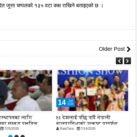
ादित जुत्ता चप्पलको १३५ वटा कक्ष राखिने बताइएको छ ।
Older Post
14
Jul
2026
यवस्थापनका लागि
१३ देशलाई पछि पार्दै नेपाली
को
मा सम्बद्ध पक्षविच
बालप्रतिभाको उत्कृष्ट प्रदर्शन,
प
7/25/2026
RatoTara
7/14/2026
R
विश्वभर चम्कियो नेपालको नाम
शल