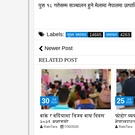
पुस १८ गतेसम्म सञ्चालन हुने मेलामा नेपालमा उत्प
Labels:
मुख्य समाचार
14665
समाचार
4263
Newer Post
RELATED POST
30
25
Jul
Jul
2026
2026
्रणमा विद्यालय
बाके र बर्दियामा विश्व बाघ दिवस
फोहोर व्
शुरु
२०२६ मनाइयो
नेपालगन्ज
26
RatoTara
7/30/2026
RatoTara
छलफल