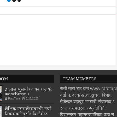
DOM
TEAM MEMBERS
रातो तारा डट कम www.ratota
५ लाख घुससहित पक्राउ परे
कर अधिकृत ।
दर्ता न.२३१/२/३१,सुचना बिभाग
RatoTara
7/23/2026
तेजेन्द्र बहादुर भण्डारी संचालक /
स्वतन्त्र पत्रकार-प्रतिनिती
शैक्षिक परामर्शसम्बन्धी नयाँ
नियमावलीप्रति बिर्तामोड
बिराटनगर महानगरपालिका वडा न.