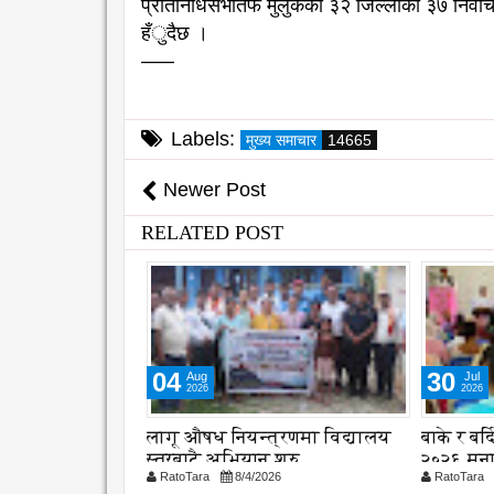
प्रतिनिधिसभातर्फ मुलुकका ३२ जिल्लाका ३७ निर्वाचन क
हँुदैछ ।
–––
Labels:
मुख्य समाचार
14665
Newer Post
RELATED POST
30
25
Jul
Jul
2026
2026
्रणमा विद्यालय
बाके र बर्दियामा विश्व बाघ दिवस
फोहोर व्
शुरु
२०२६ मनाइयो
नेपालगन्ज
26
RatoTara
7/30/2026
RatoTara
छलफल