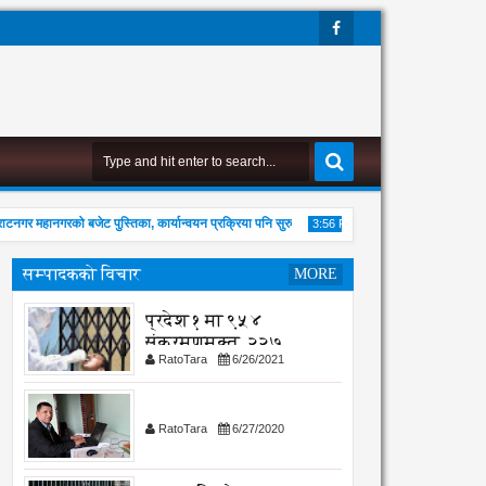
Face
Boo
K
 महानगरको बजेट पुस्तिका, कार्यान्वयन प्रक्रिया पनि सुरु
एभरेष्टको राजारानी हाइकिङ - 
3:56 PM
सम्पादकको विचार
MORE
प्रदेश १ मा ९५४
संक्रमणमुक्त, २२७
RatoTara
6/26/2021
संक्रमित थपिए
02
Aug
2026
RatoTara
6/27/2020