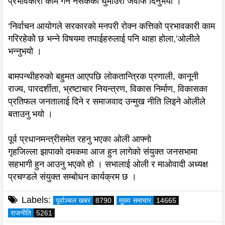
प्रभावकारी काम गर्न नसकेको घुमाउरो जवाफ दिनुभयो ।
‘निर्वाचन आयोगले सरकारको मनपरी रोक्न कत्तिको प्रभावकारी काम
गरिरहेकोे छ भन्ने विषयमा तपाईहरुलाई पनि थाहा होला,’ओलीले
भन्नुभयो ।
बामपन्थीहरुको बहुमत आएपछि लोकतान्त्रिक प्रणाली, कानूनी
राज्य, पारदर्शीता, भ्रष्टाचार नियन्त्रण, विकास निर्माण, विकासका
प्रतिफल जनतालाई दिने र समाजवाद उन्मुख नीति लिइने ओलीले
बताउनु भयो ।
पूर्व प्रधानमन्त्रीसमेत रहनु भएका ओली आफ्नो
गृहजिल्ला झापाको दमकमा आज हुन लागेको संयुक्त जनसभामा
सहभागी हुन आउनु भएको हो । सभालाई ओली र माओवादी अध्यक्ष
प्रचण्डले संयुक्त सम्बोधन कार्यक्रम छ ।
Labels:
पूर्वाञ्चल खबर
8790
मुख्य समाचार
14665
राजनीति
5261