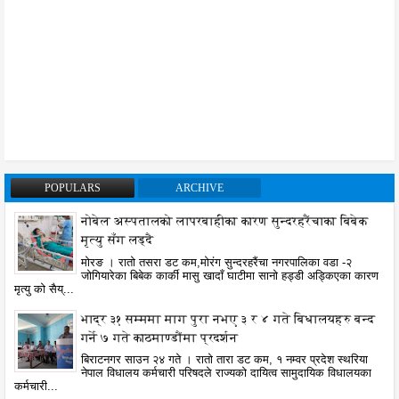
POPULARS
ARCHIVE
नोबेल अस्पतालको लापरबाहीका कारण सुन्दरहरैंचाका बिबेक
मृत्यु सँग लड्दै
मोरङ । रातो तसरा डट कम,मोरंग सुन्दरहरैंचा नगरपालिका वडा -२
जोगियारेका बिबेक कार्की मासु खादाँ घाटीमा सानो हड्डी अड्किएका कारण
मृत्यु को सैय्...
भाद्र ३१ सम्ममा माग पुरा नभए ३ र ४ गते बिधालयहरु बन्द
गर्ने ७ गते काठमाण्डौंमा प्रदर्शन
बिराटनगर साउन २४ गते । रातो तारा डट कम, १ नम्वर प्रदेश स्थरिया
नेपाल विधालय कर्मचारी परिषदले राज्यको दायित्व सामुदायिक विधालयका
कर्मचारी...