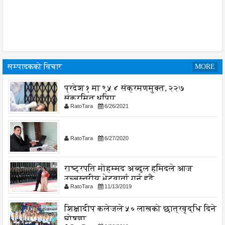
सम्पादकको विचार
MORE
प्रदेश १ मा ९५४ संक्रमणमुक्त, २२७
संक्रमित थपिए
RatoTara
6/26/2021
RatoTara
6/27/2020
राष्ट्रपति मोहम्मद अब्दुल हमिदले आज
उच्चस्तरीय भेटवार्ता गर्नु हुदै,
RatoTara
11/13/2019
शिक्षादीप कलेजले ५० लाखको छात्रवृद्धि दिने
घोषणा