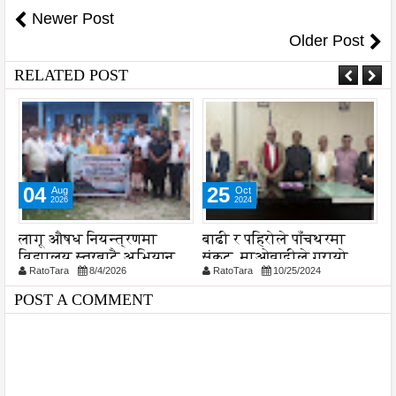
Newer Post
Older Post
RELATED POST
25
02
Oct
Apr
2024
2023
बाढी र पहिरोले पाँचथरमा
दुई वा दुईभन्दा बढी दलहरू
स
संकट, माओवादीले गरायो
गठबन्धन गरेर चुनावमा जाने
प
RatoTara
10/25/2024
RatoTara
4/2/2023
कोशी प्रदेश सरकारको
प्रवृत्तिलाई रोक्न निर्वाचन
ध्यानाकर्षण
आयोगले नै पहल गर्नुपर्ने
POST A COMMENT