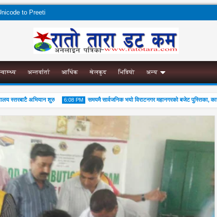
nicode to Preeti
स्वास्थ्य
अन्तर्वार्ता
आर्थिक
खेलकुद
भिडियो
अन्य
स्तरबाटै अभियान शुरु
समयमै सार्वजनिक भयो विराटनगर महानगरको बजेट पुस्तिका, कार्यान्वय
6:08 PM
04
Aug
2026