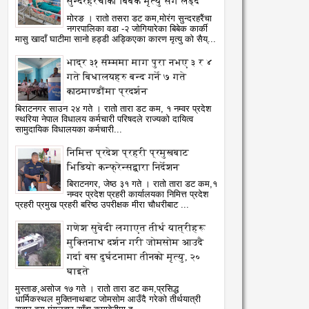
सुन्दरहरैंचाका बिबेक मृत्यु सँग लड्दै
मोरङ । रातो तसरा डट कम,मोरंग सुन्दरहरैंचा
नगरपालिका वडा -२ जोगियारेका बिबेक कार्की
मासु खादाँ घाटीमा सानो हड्डी अड्किएका कारण मृत्यु को सैय्...
भाद्र ३१ सम्ममा माग पुरा नभए ३ र ४
गते बिधालयहरु बन्द गर्ने ७ गते
काठमाण्डौंमा प्रदर्शन
बिराटनगर साउन २४ गते । रातो तारा डट कम, १ नम्वर प्रदेश
स्थरिया नेपाल विधालय कर्मचारी परिषदले राज्यको दायित्व
सामुदायिक विधालयका कर्मचारी...
निमित्त प्रदेश प्रहरी प्रमुखबाट
भिडियो कन्फ्रेन्सद्वारा निर्देशन
बिराटनगर, जेष्ठ ३१ गते । रातो तारा डट कम,१
नम्वर प्रदेश प्रहरी कार्यालयका निमित्त प्रदेश
प्रहरी प्रमुख प्रहरी बरिष्ठ उपरीक्षक मीरा चौधरीबाट ...
गणेश सुवेदी लगाएत तीर्थ यात्रीहरू
मुक्तिनाथ दर्शन गरी जोमसोम आउदै
गर्दा बस दुर्घटनामा तीनको मृत्यु, २०
घाइते
मुस्ताङ,असोज १७ गते । रातो तारा डट कम,प्रसिद्ध
धार्मिकस्थल मुक्तिनाथबाट जोमसोम आउँदै गरेको तीर्थयात्री
Jun
Jan