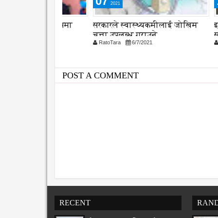
07
12
2021
2021
 उपचार कोषमा
सरकारले स्वास्थ्यकमीलाई जोखिम
इटहरीमा 
ार सहयोग
चत्ता उपलब्ध गराउने
सहित ५०
021
RatoTara
6/7/2021
RatoTara
सन्चालन
POST A COMMENT
RECENT
RAN