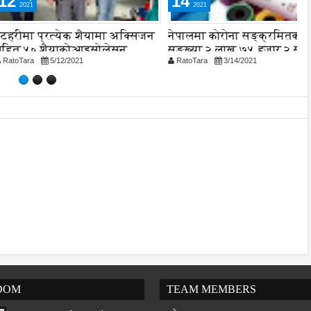
14
2021
प्रत्येक शैयामा अक्सिजन
नेपालमा कोरोना सङ्क्रमितको कुल
R
 शैयाकोआइसोलेसन
सङ्ख्या २ लाख ७५ हजार २ सय ३१
5/12/2021
RatoTara
3/14/2021
मा आयो
पुगे
DOM
TEAM MEMBERS