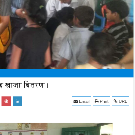
लाइ खाजा बितरण।
Email
Print
URL