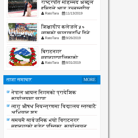
राष्ट्रपति मोहम्मद अब्दुल
हमिदले आज उच्चस्तरीय
RatoTara
11/13/2019
भेटवार्ता गर्नु हुदै,
शिक्षादीप कलेजले ५०
लाखको छात्रवृद्धि दिने
RatoTara
9/26/2019
घोषणा
बिराटनगर
महानगरपालिकाको
RatoTara
8/31/2019
सार्वजनिक -सुचना
ताजा समाचार
MORE
नेपाल आयल निगमको प्रादेशिक
कार्यालयमा छापा
नेपाल आयल निगमको प्रादेशिक
कार्यालयमा छापा
लागू औषध नियन्त्रणमा विद्यालय स्तरबाटै
अभियान शुरु
समयमै सार्वजनिक भयो विराटनगर