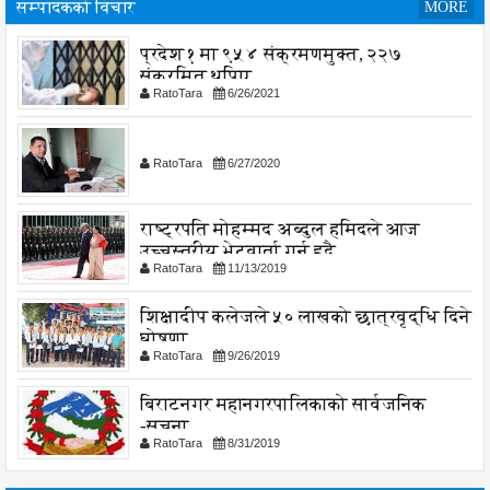
सम्पादकको विचार
MORE
प्रदेश १ मा ९५४ संक्रमणमुक्त, २२७
संक्रमित थपिए
RatoTara
6/26/2021
RatoTara
6/27/2020
राष्ट्रपति मोहम्मद अब्दुल हमिदले आज
उच्चस्तरीय भेटवार्ता गर्नु हुदै,
RatoTara
11/13/2019
शिक्षादीप कलेजले ५० लाखको छात्रवृद्धि दिने
घोषणा
RatoTara
9/26/2019
बिराटनगर महानगरपालिकाको सार्वजनिक
-सुचना
RatoTara
8/31/2019