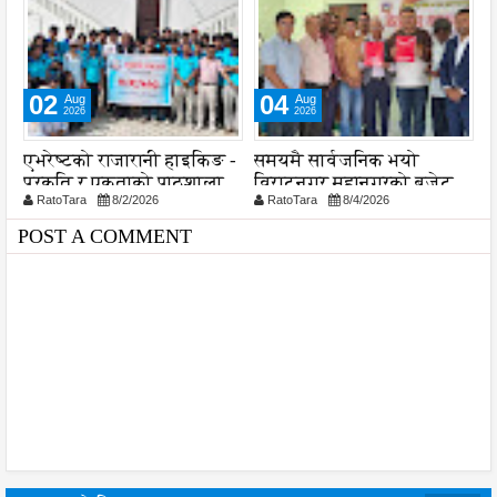
02
04
Aug
Aug
2026
2026
ा
एभरेष्टको राजारानी हाइकिङ -
समयमै सार्वजनिक भयो
ल
प्रकृति र एकताको पाठशाला
विराटनगर महानगरको बजेट
व
RatoTara
8/2/2026
RatoTara
8/4/2026
पुस्तिका, कार्यान्वयन प्रक्रिया
श
पनि सुरु
POST A COMMENT