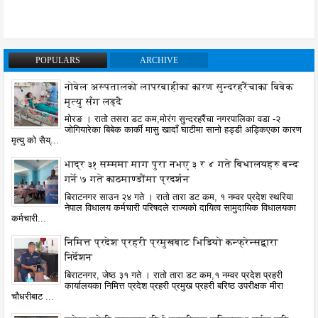
POPULARS
ARCHIVE
नोबेल अस्पतालको लापरबाहीका कारण सुन्दरहरैंचाका बिबेक
मृत्यु सँग लड्दै
मोरङ । रातो तसरा डट कम,मोरंग सुन्दरहरैंचा नगरपालिका वडा -२
जोगियारेका बिबेक कार्की मासु खादाँ घाटीमा सानो हड्डी अड्किएका कारण
मृत्यु को सैय्...
भाद्र ३१ सम्ममा माग पुरा नभए ३ र ४ गते बिधालयहरु बन्द
गर्ने ७ गते काठमाण्डौंमा प्रदर्शन
बिराटनगर साउन २४ गते । रातो तारा डट कम, १ नम्वर प्रदेश स्थरिया
नेपाल विधालय कर्मचारी परिषदले राज्यको दायित्व सामुदायिक विधालयका
कर्मचारी...
निमित्त प्रदेश प्रहरी प्रमुखबाट भिडियो कन्फ्रेन्सद्वारा
निर्देशन
बिराटनगर, जेष्ठ ३१ गते । रातो तारा डट कम,१ नम्वर प्रदेश प्रहरी
कार्यालयका निमित्त प्रदेश प्रहरी प्रमुख प्रहरी बरिष्ठ उपरीक्षक मीरा
चौधरीबाट ...