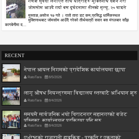
गणेश सुवेदी लगाएत तीर्थ यात्रीहरू मुक्तिनाथ दर्शन गरी
जोमसोम आउदै गर्दा बस दुर्घटनामा तीनको मृत्यु, २० घाइते
मुस्ताङ,असोज १७ गते । रातो तारा डट कम,प्रसिद्ध धार्मिकस्थल
मुक्तिनाथबाट जोमसोम आउँदै गरेको तीर्थयात्री सवार बस मंगलबार साँझ
कागबेनीमा द...
RECENT
नेपाल आयल निगमको प्रादेशिक कार्यालयमा छापा
RatoTara
8/5/2026
लागू औषध नियन्त्रणमा विद्यालय स्तरबाटै अभियान शुरु
RatoTara
8/4/2026
समयमै सार्वजनिक भयो विराटनगर महानगरको बजेट
पुस्तिका, कार्यान्वयन प्रक्रिया पनि सुरु
RatoTara
8/4/2026
एभरेष्टको राजारानी हाइकिङ - प्रकृति र एकताको