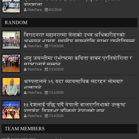
पाठशाला
RatoTara
8/2/2026
RANDOM
विराटनगर महानगरमा सेनाको उच्च अधिकारीहरुको
अध्ययन भ्रमण, स्थानीय शासनदेखि सुरक्षा रणनीतिसम्म
RatoTara
7/10/2026
छलफल
भानु जयन्तीमा एभरेष्टमा कविता वाचन प्रतियोगिता र
स्रष्टालाई सम्मान
RatoTara
7/13/2026
अस्पतालले २६ वटा व्यावसायिक सटरहरू सोमबार
भत्काइने
RatoTara
7/11/2026
१३ देशलाई पछि पार्दै नेपाली बालप्रतिभाको उत्कृष्ट
प्रदर्शन, विश्वभर चम्कियो नेपालको नाम
RatoTara
7/14/2026
TEAM MEMBERS