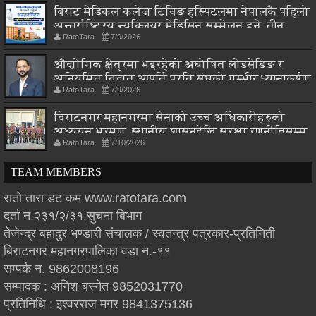
बिराट मेडिकल कलेज टिचिङ हस्पिटलमा नेपालकै पहिलो
अन्तर्राष्ट्रिय न्यूक्लियर मेडिसिन सम्मेलन हुने, तीन
RatoTara
7/9/2026
देशका विज्ञ एकै मञ्चमा
औद्योगिक क्षेत्रमा भइरहेको अघोषित लोडसेडिङ र
अनियमित विद्युत आपूर्ति प्रति संघको गम्भीर ध्यानाकर्षण
RatoTara
7/9/2026
विराटनगर महानगरमा सेनाको उच्च अधिकारीहरुको
अध्ययन भ्रमण, स्थानीय शासनदेखि सुरक्षा रणनीतिसम्म
RatoTara
7/10/2026
छलफल
TEAM MEMBERS
रातो तारा डट कम www.ratotara.com
दर्ता न.२३१/२/३१,सुचना बिभाग
तेजेन्द्र बहादुर भण्डारी संचालक / स्वतन्त्र पत्रकार-प्रतिनिती
बिराटनगर महानगरपालिका वडा न.-११
सम्पर्क न. 9862008196
सम्पादक : अनिश बस्नेत 9852031770
प्रतिनिधि : इश्वरराज मगर 9841375136