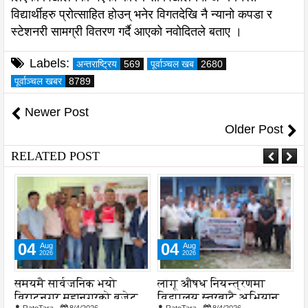
विद्यार्थीहरु प्रोत्साहित होउन् भनेर विगतदेखि नै न्यानो कपडा र
स्टेशनरी सामग्री वितरण गर्दै आएको नवोदितले बताए ।
Labels:
अन्तराष्ट्रिय
569
पूर्वाञ्चल खब
2680
पूर्वाञ्चल खबर
8789
Newer Post
Older Post
RELATED POST
04
05
Aug
Aug
2026
2026
लागू औषध नियन्त्रणमा
नेपाल आयल निगमको
य
विद्यालय स्तरबाटै अभियान
प्रादेशिक कार्यालयमा छापा
प