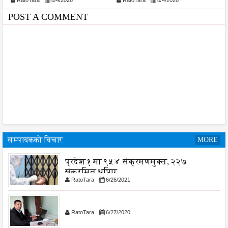
RatoTara
8/4/2026
RatoTara
8/5/2026
या
शुरु
य
श
POST A COMMENT
सम्पादकको विचार
MORE
प्रदेश १ मा ९५४ संक्रमणमुक्त, २२७
संक्रमित थपिए
RatoTara
6/26/2021
RatoTara
6/27/2020