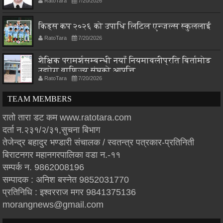
RatoTara
7/20/2026
किड्स कप २०२६ को उपाधि लिटिल एन्जल्स स्कुललाई
RatoTara
7/20/2026
शैक्षिक परामर्शसम्बन्धी नयाँ नियमावलीप्रति बिर्तामोड
उद्योग वाणिज्य संघको आपत्ति
RatoTara
7/20/2026
TEAM MEMBERS
रातो तारा डट कम www.ratotara.com
दर्ता न.२३१/२/३१,सुचना बिभाग
तेजेन्द्र बहादुर भण्डारी संचालक / स्वतन्त्र पत्रकार-प्रतिनिती
बिराटनगर महानगरपालिका वडा न.-११
सम्पर्क न. 9862008196
सम्पादक : अनिश बस्नेत 9852031770
प्रतिनिधि : इश्वरराज मगर 9841375136
morangnews@gmail.com