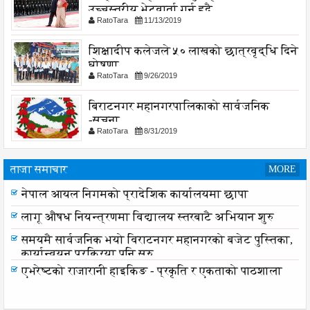
उच्चस्तरीय भेटवार्ता गर्नु हुदै,
RatoTara
11/13/2019
शिक्षादीप कलेजले ५० लाखको छात्रवृद्धि दिने
घोषणा
RatoTara
9/26/2019
बिराटनगर महानगरपालिकाको सार्वजनिक
-सुचना
RatoTara
8/31/2019
ताजा समाचार
MORE
नेपाल आयल निगमको प्रादेशिक कार्यालयमा छापा
लागू औषध नियन्त्रणमा विद्यालय स्तरबाटै अभियान शुरु
समयमै सार्वजनिक भयो विराटनगर महानगरको बजेट पुस्तिका,
कार्यान्वयन प्रक्रिया पनि सुरु
एभरेष्टको राजारानी हाइकिङ - प्रकृति र एकताको पाठशाला