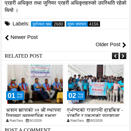
प्रहरी अधिकृत तथा जुनियर प्रहरी अधिकृतहरुको उपस्थिति रहेको
थियो ।
Labels:
पूर्वाञ्चल खब
2680
मुख्य समाचार
4156
Newer Post
Older Post
RELATED POST
01
02
Aug
Aug
2026
2026
अडान झापाको २१ औ स्थापना
एभरेष्टको राजारानी हाइकिङ -
स
दिवसमा व्यवसायिक दक्षता,
प्रकृति र एकताको पाठशाला
व
RatoTara
8/1/2026
RatoTara
8/2/2026
ड
विश्वसनीयता र गुणस्तरमा
प
जोड
प
POST A COMMENT