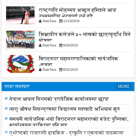
राष्ट्रपति मोहम्मद अब्दुल हमिदले आज
उच्चस्तरीय भेटवार्ता गर्नु हुदै,
RatoTara
11/13/2019
शिक्षादीप कलेजले ५० लाखको छात्रवृद्धि दिने
घोषणा
RatoTara
9/26/2019
बिराटनगर महानगरपालिकाको सार्वजनिक
-सुचना
RatoTara
8/31/2019
ताजा समाचार
MORE
नेपाल आयल निगमको प्रादेशिक कार्यालयमा छापा
नेपाल आयल निगमको प्रादेशिक कार्यालयमा छापा
लागू औषध नियन्त्रणमा विद्यालय स्तरबाटै अभियान शुरु
समयमै सार्वजनिक भयो विराटनगर महानगरको बजेट पुस्तिका,
कार्यान्वयन प्रक्रिया पनि सुरु
एभरेष्टको राजारानी हाइकिङ - प्रकृति र एकताको पाठशाला