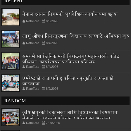
RECENT
नेपाल आयल निगमको प्रादेशिक कार्यालयमा छापा
RatoTara
8/5/2026
लागू औषध नियन्त्रणमा विद्यालय स्तरबाटै अभियान शुरु
RatoTara
8/4/2026
समयमै सार्वजनिक भयो विराटनगर महानगरको बजेट
पुस्तिका, कार्यान्वयन प्रक्रिया पनि सुरु
RatoTara
8/4/2026
एभरेष्टको राजारानी हाइकिङ - प्रकृति र एकताको
पाठशाला
RatoTara
8/2/2026
RANDOM
कृषि क्षेत्रको विकासका लागि बिश्वभरका विषयगत
नेपाली विज्ञहरूको पहिचान र परिचालन अत्यन्त
RatoTara
7/29/2026
आवश्यक : मन्त्री चौधरी