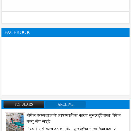
FACEBOOK
POPULARS
ARCHIVE
नोबेल अस्पतालको लापरबाहीका कारण सुन्दरहरैंचाका बिबेक
मृत्यु सँग लड्दै
मोरङ । रातो तसरा डट कम,मोरंग सुन्दरहरैंचा नगरपालिका वडा -२