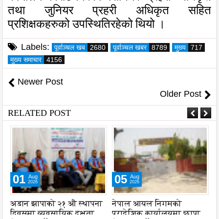
तथा जुनियर प्रहरी अधिकृत सहित
प्रशिक्षकहरुको
उपस्थिति
रहेको थियो ।
Labels:
पूर्वाञ्चल खब
2680
पूर्वाञ्चल खबर
8789
मुख्य
717
मुख्य समाचार
4156
Newer Post
Older Post
RELATED POST
01
05
Aug
Aug
2026
2026
अडान झापाको २१ औ स्थापना
नेपाल आयल निगमको
स
दिवसमा व्यवसायिक दक्षता,
प्रादेशिक कार्यालयमा छापा
व