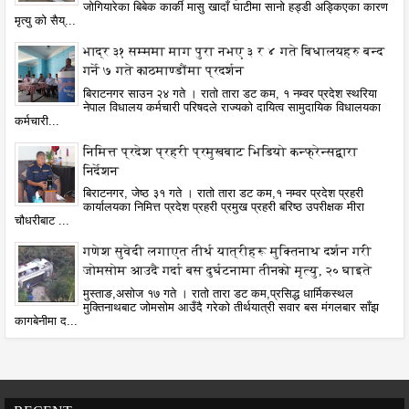
जोगियारेका बिबेक कार्की मासु खादाँ घाटीमा सानो हड्डी अड्किएका कारण
मृत्यु को सैय्...
भाद्र ३१ सम्ममा माग पुरा नभए ३ र ४ गते बिधालयहरु बन्द
गर्ने ७ गते काठमाण्डौंमा प्रदर्शन
बिराटनगर साउन २४ गते । रातो तारा डट कम, १ नम्वर प्रदेश स्थरिया
नेपाल विधालय कर्मचारी परिषदले राज्यको दायित्व सामुदायिक विधालयका
कर्मचारी...
निमित्त प्रदेश प्रहरी प्रमुखबाट भिडियो कन्फ्रेन्सद्वारा
निर्देशन
बिराटनगर, जेष्ठ ३१ गते । रातो तारा डट कम,१ नम्वर प्रदेश प्रहरी
कार्यालयका निमित्त प्रदेश प्रहरी प्रमुख प्रहरी बरिष्ठ उपरीक्षक मीरा
चौधरीबाट ...
गणेश सुवेदी लगाएत तीर्थ यात्रीहरू मुक्तिनाथ दर्शन गरी
जोमसोम आउदै गर्दा बस दुर्घटनामा तीनको मृत्यु, २० घाइते
मुस्ताङ,असोज १७ गते । रातो तारा डट कम,प्रसिद्ध धार्मिकस्थल
मुक्तिनाथबाट जोमसोम आउँदै गरेको तीर्थयात्री सवार बस मंगलबार साँझ
कागबेनीमा द...