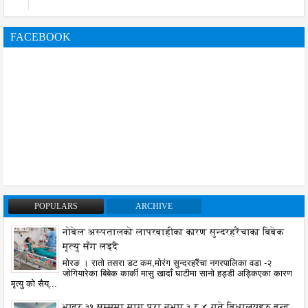
FACEBOOK
POPULARS
ARCHIVE
नोबेल अस्पतालको लापरबाहीका कारण सुन्दरहरैंचाका बिबेक
मृत्यु सँग लड्दै
मोरङ । रातो तसरा डट कम,मोरंग सुन्दरहरैंचा नगरपालिका वडा -२
जोगियारेका बिबेक कार्की मासु खादाँ घाटीमा सानो हड्डी अड्किएका कारण
मृत्यु को सैय्...
भाद्र ३१ सम्ममा माग पुरा नभए ३ र ४ गते बिधालयहरु बन्द