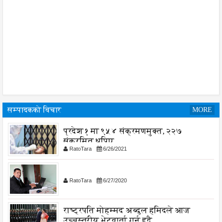
सम्पादकको विचार
MORE
प्रदेश १ मा ९५४ संक्रमणमुक्त, २२७
संक्रमित थपिए
RatoTara
6/26/2021
RatoTara
6/27/2020
राष्ट्रपति मोहम्मद अब्दुल हमिदले आज
उच्चस्तरीय भेटवार्ता गर्नु हुदै,