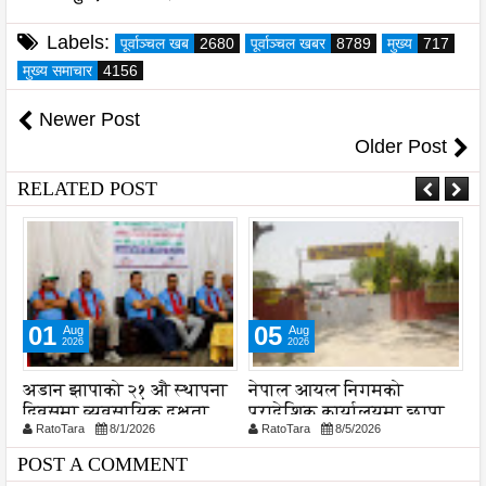
Labels:
पूर्वाञ्चल खब
2680
पूर्वाञ्चल खबर
8789
मुख्य
717
मुख्य समाचार
4156
Newer Post
Older Post
RELATED POST
01
05
Aug
Aug
2026
2026
अडान झापाको २१ औ स्थापना
नेपाल आयल निगमको
स
दिवसमा व्यवसायिक दक्षता,
प्रादेशिक कार्यालयमा छापा
व
RatoTara
8/1/2026
RatoTara
8/5/2026
ड
विश्वसनीयता र गुणस्तरमा
प
जोड
प
POST A COMMENT