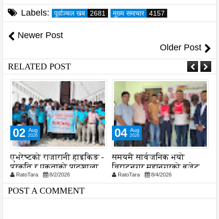
Labels:
पूर्वाञ्चल खब
2681
मुख्य समाचार
4157
Newer Post
Older Post
RELATED POST
02
04
Aug
Aug
2026
2026
ा
एभरेष्टको राजारानी हाइकिङ -
समयमै सार्वजनिक भयो
ल
प्रकृति र एकताको पाठशाला
विराटनगर महानगरको बजेट
व
RatoTara
8/2/2026
RatoTara
8/4/2026
पुस्तिका, कार्यान्वयन प्रक्रिया
श
पनि सुरु
POST A COMMENT