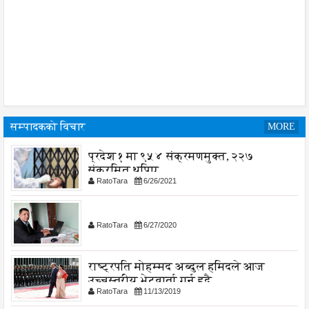
सम्पादकको विचार
MORE
प्रदेश १ मा ९५४ संक्रमणमुक्त, २२७
संक्रमित थपिए
RatoTara
6/26/2021
RatoTara
6/27/2020
राष्ट्रपति मोहम्मद अब्दुल हमिदले आज
उच्चस्तरीय भेटवार्ता गर्नु हुदै,
RatoTara
11/13/2019