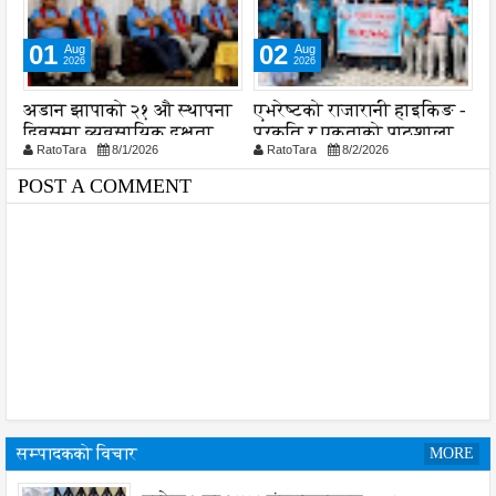
02
04
Aug
Aug
2026
2026
ा
एभरेष्टको राजारानी हाइकिङ -
समयमै सार्वजनिक भयो
ल
प्रकृति र एकताको पाठशाला
विराटनगर महानगरको बजेट
व
RatoTara
8/2/2026
RatoTara
8/4/2026
पुस्तिका, कार्यान्वयन प्रक्रिया
श
पनि सुरु
POST A COMMENT
सम्पादकको विचार
MORE