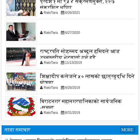
प्रदेश १ मा ९५४ संक्रमणमुक्त, २२७
संक्रमित थपिए
RatoTara
6/26/2021
RatoTara
6/27/2020
राष्ट्रपति मोहम्मद अब्दुल हमिदले आज
उच्चस्तरीय भेटवार्ता गर्नु हुदै,
RatoTara
11/13/2019
शिक्षादीप कलेजले ५० लाखको छात्रवृद्धि दिने
घोषणा
RatoTara
9/26/2019
बिराटनगर महानगरपालिकाको सार्वजनिक
-सुचना
RatoTara
8/31/2019
ताजा समाचार
MORE