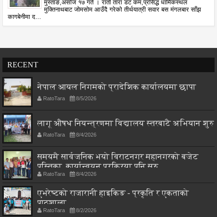
मुस्ताङ,असोज १७ गते । रातो तारा डट कम,प्रसिद्ध धार्मिकस्थल
मुक्तिनाथबाट जोमसोम आउँदै गरेको तीर्थयात्री सवार बस मंगलबार साँझ
कागबेनीमा द...
RECENT
नेपाल आयल निगमको प्रादेशिक कार्यालयमा छापा
RatoTara
8/5/2026
लागू औषध नियन्त्रणमा विद्यालय स्तरबाटै अभियान शुरु
RatoTara
8/4/2026
समयमै सार्वजनिक भयो विराटनगर महानगरको बजेट
पुस्तिका, कार्यान्वयन प्रक्रिया पनि सुरु
RatoTara
8/4/2026
एभरेष्टको राजारानी हाइकिङ - प्रकृति र एकताको
पाठशाला
RatoTara
8/2/2026