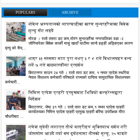
POPULARS
ARCHIVE
नोबेल अस्पतालको लापरबाहीका कारण सुन्दरहरैंचाका बिबेक
मृत्यु सँग लड्दै
मोरङ । रातो तसरा डट कम,मोरंग सुन्दरहरैंचा नगरपालिका वडा -२
जोगियारेका बिबेक कार्की मासु खादाँ घाटीमा सानो हड्डी अड्किएका कारण
मृत्यु को सैय्...
भाद्र ३१ सम्ममा माग पुरा नभए ३ र ४ गते बिधालयहरु बन्द
गर्ने ७ गते काठमाण्डौंमा प्रदर्शन
बिराटनगर साउन २४ गते । रातो तारा डट कम, १ नम्वर प्रदेश स्थरिया
नेपाल विधालय कर्मचारी परिषदले राज्यको दायित्व सामुदायिक विधालयका
कर्मचारी...
निमित्त प्रदेश प्रहरी प्रमुखबाट भिडियो कन्फ्रेन्सद्वारा
निर्देशन
बिराटनगर, जेष्ठ ३१ गते । रातो तारा डट कम,१ नम्वर प्रदेश प्रहरी
कार्यालयका निमित्त प्रदेश प्रहरी प्रमुख प्रहरी बरिष्ठ उपरीक्षक मीरा
चौधरीबाट ...
गणेश सुवेदी लगाएत तीर्थ यात्रीहरू मुक्तिनाथ दर्शन गरी
जोमसोम आउदै गर्दा बस दुर्घटनामा तीनको मृत्यु, २० घाइते