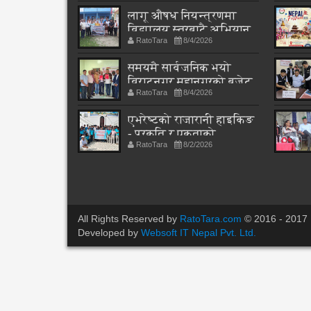
लागू औषध नियन्त्रणमा
विद्यालय स्तरबाटै अभियान
RatoTara
8/4/2026
शुरु
समयमै सार्वजनिक भयो
विराटनगर महानगरको बजेट
RatoTara
8/4/2026
पुस्तिका, कार्यान्वयन
प्रक्रिया पनि सुरु
एभरेष्टको राजारानी हाइकिङ
- प्रकृति र एकताको
RatoTara
8/2/2026
पाठशाला
All Rights Reserved by
RatoTara.com
© 2016 - 2017
Developed by
Websoft IT Nepal Pvt. Ltd.