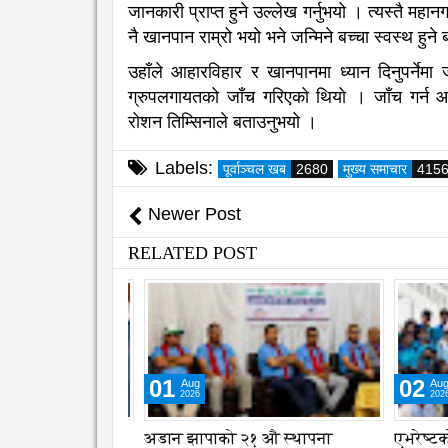
जानकारी प्राप्त हुने उल्लेख गर्नुभयो । त्यस्तै महा
नै खानपान राम्रो भयो भने जन्मिने बच्चा स्वस्थ हुन
उहाँले आहारविहार र खानपानमा ध्यान दिनुपर्नेमा
ग्रुपलगायतको जाँच गरिएको थियो । जाँच गर्न आ
रोशन तिम्सिनाले बताउनुभयो ।
Labels:
पूर्वाञ्चल खब
2680
मुख्य समाचार
415
Newer Post
RELATED POST
01
02
Aug
Aug
2026
2026
 संरक्षणका लागि
अडान झापाको २१ औ स्थापना
एभरेष्टको