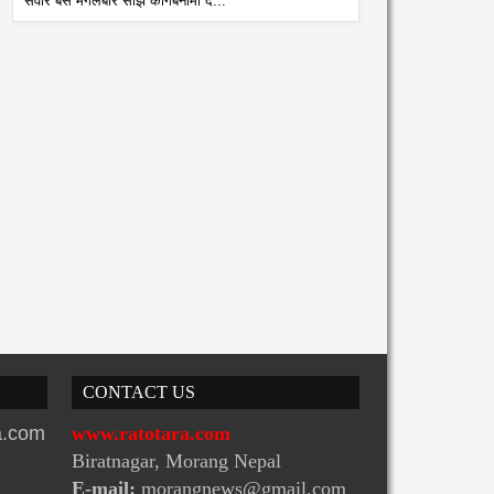
सवार बस मंगलबार साँझ कागबेनीमा द...
तरबाटै अभियान शुरु
कार्यालयमा छापा
atoTara
8/4/2026
RatoTara
8/5/2026
CONTACT US
ra.com
www.ratotara.com
Biratnagar, Morang Nepal
E-mail:
morangnews@gmail.com