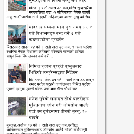
सुन्दरहरैंचाका बिबेक मृत्यु सँग लड्दै
मोरङ । रातो तसरा डट कम,मोरंग सुन्दरहरैंचा
नगरपालिका वडा -२ जोगियारेका बिबेक कार्की
मासु खादाँ घाटीमा सानो हड्डी अड्किएका कारण मृत्यु को सैय्...
भाद्र ३१ सम्ममा माग पुरा नभए ३ र ४
गते बिधालयहरु बन्द गर्ने ७ गते
काठमाण्डौंमा प्रदर्शन
बिराटनगर साउन २४ गते । रातो तारा डट कम, १ नम्वर प्रदेश
स्थरिया नेपाल विधालय कर्मचारी परिषदले राज्यको दायित्व
सामुदायिक विधालयका कर्मचारी...
निमित्त प्रदेश प्रहरी प्रमुखबाट
भिडियो कन्फ्रेन्सद्वारा निर्देशन
बिराटनगर, जेष्ठ ३१ गते । रातो तारा डट कम,१
नम्वर प्रदेश प्रहरी कार्यालयका निमित्त प्रदेश
प्रहरी प्रमुख प्रहरी बरिष्ठ उपरीक्षक मीरा चौधरीबाट ...
गणेश सुवेदी लगाएत तीर्थ यात्रीहरू
मुक्तिनाथ दर्शन गरी जोमसोम आउदै
गर्दा बस दुर्घटनामा तीनको मृत्यु, २०
04
05
Aug
Aug
घाइते
2026
2026
मुस्ताङ,असोज १७ गते । रातो तारा डट कम,प्रसिद्ध
धार्मिकस्थल मुक्तिनाथबाट जोमसोम आउँदै गरेको तीर्थयात्री
ागू औषध नियन्त्रणमा विद्यालय
नेपाल आयल निगमको प्रादेशिक