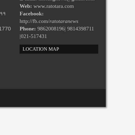
Web:
www.ratotara.com
-११
Facebook:
http://fb.com/
ratotaranews
31770
Phone:
9862008196| 9814398711
|021-517431
LOCATION MAP