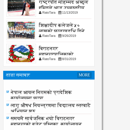
राष्ट्रपति मोहम्मद अब्दुल
हमिदले आज उच्चस्तरीय
RatoTara
11/13/2019
भेटवार्ता गर्नु हुदै,
शिक्षादीप कलेजले ५०
लाखको छात्रवृद्धि दिने
RatoTara
9/26/2019
घोषणा
बिराटनगर
महानगरपालिकाको
RatoTara
8/31/2019
सार्वजनिक -सुचना
ताजा समाचार
MORE
नेपाल आयल निगमको प्रादेशिक
कार्यालयमा छापा
नेपाल आयल निगमको प्रादेशिक
कार्यालयमा छापा
लागू औषध नियन्त्रणमा विद्यालय स्तरबाटै
अभियान शुरु
समयमै सार्वजनिक भयो विराटनगर