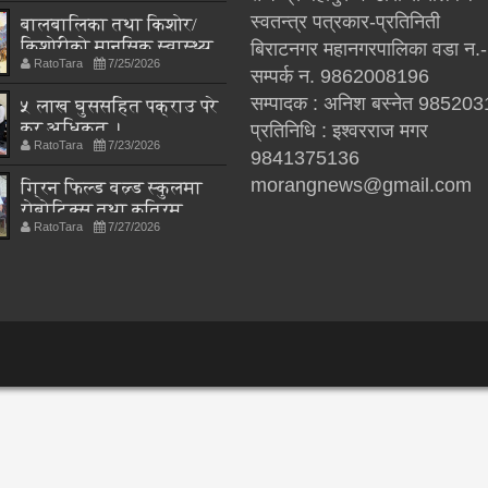
स्वतन्त्र पत्रकार-प्रतिनिती
बालबालिका तथा किशोर/
किशोरीको मानसिक स्वास्थ्य
बिराटनगर महानगरपालिका वडा न.
RatoTara
7/25/2026
उनीहरूको विकासको एउटा
सम्पर्क न. 9862008196
महत्त्वपूर्ण पाटो हो
सम्पादक : अनिश बस्नेत 98520
५ लाख घुससहित पक्राउ परे
कर अधिकृत ।
प्रतिनिधि : इश्वरराज मगर
RatoTara
7/23/2026
9841375136
morangnews@gmail.com
ग्रिन फिल्ड वल्र्ड स्कुलमा
रोबोटिक्स तथा कृत्रिम
RatoTara
7/27/2026
बुद्धिमत्ता प्रयोगशालाको
उद्घाटन