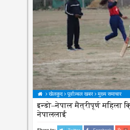
खेलकुद
पूर्वाञ्चल खबर
मुख्य समाचार
इन्डो–नेपाल मैत्रीपूर्ण महिला
नेपाललाई
Share to: