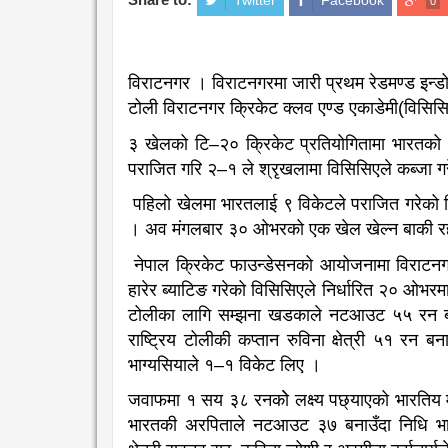
Twitter
Facebook
0
विराटनगर । विराटनगरमा जारी प्रथम रेडमण्ड इन्डो 
टोली विराटनगर क्रिकेट क्लव एण्ड एकाडेमी(विसिस
३ खेलको टि–२० क्रिकेट प्रतियोगितामा भारतको
पराजित गरि २–१ ले श्रृखलामा विसिसिएले कब्जा 
पहिलो खेलमा भारतलाई ९ विकेटले पराजित गरेको
। अव मंगलबार ३० ओभरको एक खेल खेल्न बाकी र
नेपाल क्रिकेट फाउन्डेसनको आयोजनामा विराटनगर
हारेर ब्याटिङ गरेको विसिसिएले निर्धारित २० ओभ
टोलीका लागि सम्झना खडकाले नटआउट ५५ रन बना
राष्ट्रिय टोलीकी कप्तान रुविना क्षेत्री ५१ रन
भाग्यसियाले १–१ विकेट लिए ।
जवाफमा १ सय ३८ रनकोे लक्ष्य पछ्याएको भारतिय म
भारतकी अरपिताले नटआउट ३७ बनाउँदा निधि भा