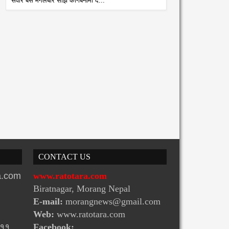
अत्यन्त आवश्यक : मन्त्री चौधर
सवार बस मंगलबार साँझ कागबेनीमा द...
CONTACT US
ra.com
www.ratotara.com
Biratnagar, Morang Nepal
E-mail:
morangnews@gmail.com
Web:
www.ratotara.com
-११
Facebook: