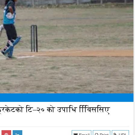
 क्रिकेटको टि–२० को उपाधि विििससिए