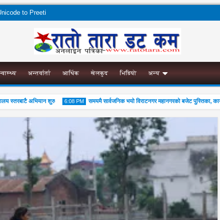
nicode to Preeti
स्वास्थ्य
अन्तर्वार्ता
आर्थिक
खेलकुद
भिडियो
अन्य
स्तरबाटै अभियान शुरु
समयमै सार्वजनिक भयो विराटनगर महानगरको बजेट पुस्तिका, कार्यान्वय
6:08 PM
04
Aug
2026