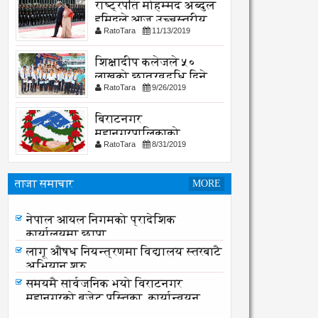
राष्ट्रपति मोहम्मद अब्दुल
हमिदले आज उच्चस्तरीय
RatoTara
11/13/2019
भेटवार्ता गर्नु हुदै,
शिक्षादीप कलेजले ५०
लाखको छात्रवृद्धि दिने
RatoTara
9/26/2019
घोषणा
बिराटनगर
महानगरपालिकाको
RatoTara
8/31/2019
सार्वजनिक -सुचना
ताजा समाचार
MORE
नेपाल आयल निगमको प्रादेशिक
कार्यालयमा छापा
नेपाल आयल निगमको प्रादेशिक
कार्यालयमा छापा
लागू औषध नियन्त्रणमा विद्यालय स्तरबाटै
अभियान शुरु
समयमै सार्वजनिक भयो विराटनगर