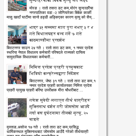
सुन्दरहरैंचाका बिबेक मृत्यु सँग लड्दै
मोरङ । रातो तसरा डट कम,मोरंग सुन्दरहरैंचा
नगरपालिका वडा -२ जोगियारेका बिबेक कार्की
मासु खादाँ घाटीमा सानो हड्डी अड्किएका कारण मृत्यु को सैय्...
भाद्र ३१ सम्ममा माग पुरा नभए ३ र ४
गते बिधालयहरु बन्द गर्ने ७ गते
काठमाण्डौंमा प्रदर्शन
बिराटनगर साउन २४ गते । रातो तारा डट कम, १ नम्वर प्रदेश
स्थरिया नेपाल विधालय कर्मचारी परिषदले राज्यको दायित्व
सामुदायिक विधालयका कर्मचारी...
निमित्त प्रदेश प्रहरी प्रमुखबाट
भिडियो कन्फ्रेन्सद्वारा निर्देशन
बिराटनगर, जेष्ठ ३१ गते । रातो तारा डट कम,१
नम्वर प्रदेश प्रहरी कार्यालयका निमित्त प्रदेश
प्रहरी प्रमुख प्रहरी बरिष्ठ उपरीक्षक मीरा चौधरीबाट ...
गणेश सुवेदी लगाएत तीर्थ यात्रीहरू
05
29
Aug
Jul
2026
2026
मुक्तिनाथ दर्शन गरी जोमसोम आउदै
गर्दा बस दुर्घटनामा तीनको मृत्यु, २०
ेपाल आयल निगमको प्रादेशिक
कृषि क्षेत्रको विकासका लागि
घाइते
ार्यालयमा छापा
बिश्वभरका विषयगत नेपाली
मुस्ताङ,असोज १७ गते । रातो तारा डट कम,प्रसिद्ध
atoTara
8/5/2026
RatoTara
7/29/2026
विज्ञहरूको पहिचान र परिचालन
धार्मिकस्थल मुक्तिनाथबाट जोमसोम आउँदै गरेको तीर्थयात्री