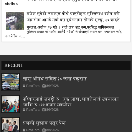
चौधरीबाट ...
गणेश सुवेदी लगाएत तीर्थ यात्रीहरू मुक्तिनाथ दर्शन गरी
जोमसोम आउदै गर्दा बस दुर्घटनामा तीनको मृत्यु, २० घाइते
मुस्ताङ,असोज १७ गते । रातो तारा डट कम,प्रसिद्ध धार्मिकस्थल
मुक्तिनाथबाट जोमसोम आउँदै गरेको तीर्थयात्री सवार बस मंगलबार साँझ
कागबेनीमा द...
RECENT
लागू औषध सहित १० जना पक्राउ
RatoTara
8/9/2026
परिवारलाई जनही रु। एक लाख, घाइतेलाई उपचारका
लागि रु। ११ हजार सहयोग
RatoTara
8/9/2026
संघको सुझाव पत्र पेश
RatoTara
8/8/2026