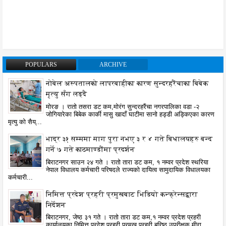
POPULARS
ARCHIVE
नोबेल अस्पतालको लापरबाहीका कारण सुन्दरहरैंचाका बिबेक
मृत्यु सँग लड्दै
मोरङ । रातो तसरा डट कम,मोरंग सुन्दरहरैंचा नगरपालिका वडा -२
जोगियारेका बिबेक कार्की मासु खादाँ घाटीमा सानो हड्डी अड्किएका कारण
मृत्यु को सैय्...
भाद्र ३१ सम्ममा माग पुरा नभए ३ र ४ गते बिधालयहरु बन्द
गर्ने ७ गते काठमाण्डौंमा प्रदर्शन
बिराटनगर साउन २४ गते । रातो तारा डट कम, १ नम्वर प्रदेश स्थरिया
नेपाल विधालय कर्मचारी परिषदले राज्यको दायित्व सामुदायिक विधालयका
कर्मचारी...
निमित्त प्रदेश प्रहरी प्रमुखबाट भिडियो कन्फ्रेन्सद्वारा
निर्देशन
बिराटनगर, जेष्ठ ३१ गते । रातो तारा डट कम,१ नम्वर प्रदेश प्रहरी
कार्यालयका निमित्त प्रदेश प्रहरी प्रमुख प्रहरी बरिष्ठ उपरीक्षक मीरा