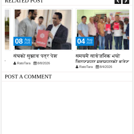
RELATED POST
08
04
Aug
Aug
2026
2026
संघको सुझाव पत्र पेश
समयमै सार्वजनिक भयो
ल
विराटनगर महानगरको बजेट
व
RatoTara
8/8/2026
RatoTara
8/4/2026
पुस्तिका, कार्यान्वयन प्रक्रिया
श
पनि सुरु
POST A COMMENT