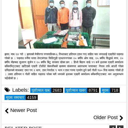
झापा, माघ २४ गते ।
झापाको मेचीनगर नगरपालिका-६ स्थितबाट हतियार (एयर गन) सहित चार जनालाई प्रहरीले पक्राउ
गरेको छ । पक्राउ पर्नेमा भारत वेस्टबंगाल सिलिगुडी प्रधाननगरका २० बर्षीय ओम साह, २५ बर्षीय सिद्धार्थ मगर, २०
बर्षीय मोहम्बद सुल्तान सुसेन र २० बर्षीय बिटु सरकार रहेका छन । हिजो बिहान साढे ११ बजे इलाका प्रहरी कार्यालय
काँकरभिट्टाबाट खटिएको प्रहरी टोलीले चेकजाँचको क्रममा संकास्पद अवस्थामा भारतबाट नेपाल तर्फ आउदै गरेका
उनिहरुको साथबाट एयर गन २ थान, एयर पेस्तोल १ थान र एयर गनमा प्रयोग हुने छर्रा गोली १७० पिस बरामद गरेको हो
। उक्त हतियार र गोली सहित पक्राउ परेका चारै जनाको इलाका प्रहरी कार्यालय काँकरभिट्टाबाट थप अनुसन्धान
भईरहेको छ ।
Labels:
पूर्वाञ्चल खब
2683
पूर्वाञ्चल खबर
8791
मुख्य
718
मुख्य समाचार
4159
Newer Post
Older Post