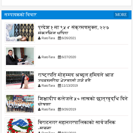
सम्पादकको विचार
MORE
प्रदेश १ मा ९५४ संक्रमणमुक्त, २२७
संक्रमित थपिए
RatoTara
6/26/2021
RatoTara
6/27/2020
राष्ट्रपति मोहम्मद अब्दुल हमिदले आज
उच्चस्तरीय भेटवार्ता गर्नु हुदै,
RatoTara
11/13/2019
शिक्षादीप कलेजले ५० लाखको छात्रवृद्धि दिने
घोषणा
RatoTara
9/26/2019
बिराटनगर महानगरपालिकाको सार्वजनिक
-सुचना