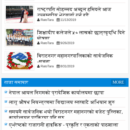
राष्ट्रपति मोहम्मद अब्दुल हमिदले आज
उच्चस्तरीय भेटवार्ता गर्नु हुदै,
RatoTara
11/13/2019
शिक्षादीप कलेजले ५० लाखको छात्रवृद्धि दिने
घोषणा
RatoTara
9/26/2019
बिराटनगर महानगरपालिकाको सार्वजनिक
-सुचना
RatoTara
8/31/2019
ताजा समाचार
MORE
नेपाल आयल निगमको प्रादेशिक कार्यालयमा छापा
लागू औषध नियन्त्रणमा विद्यालय स्तरबाटै अभियान शुरु
समयमै सार्वजनिक भयो विराटनगर महानगरको बजेट पुस्तिका,
कार्यान्वयन प्रक्रिया पनि सुरु
एभरेष्टको राजारानी हाइकिङ - प्रकृति र एकताको पाठशाला