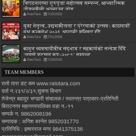
विराटनगरमा गुरुपूजा महोत्सव सम्पन्न, आध्यात्मिक
जीवनशैली अपनाउन जोड
RatoTara
7/29/2026
युवा नेतृत्व, उद्यमशीलता र प्रेरणाको उत्सवः काठमाडौं
युथ कन्क्लेभ २०२६ आगामी शनिबार हुँदै
RatoTara
7/31/2026
कानुन व्यवसायीबीच सद्भाव र सहकार्यको सन्देश दिँदै
‘लयर्स फुटसल कप–२०८३’ सम्पन्न
RatoTara
7/29/2026
TEAM MEMBERS
रातो तारा डट कम www.ratotara.com
दर्ता न.२३१/२/३१,सुचना बिभाग
तेजेन्द्र बहादुर भण्डारी संचालक / स्वतन्त्र पत्रकार-प्रतिनिती
बिराटनगर महानगरपालिका वडा न.-११
सम्पर्क न. 9862008196
सम्पादक : अनिश बस्नेत 9852031770
प्रतिनिधि : इश्वरराज मगर 9841375136