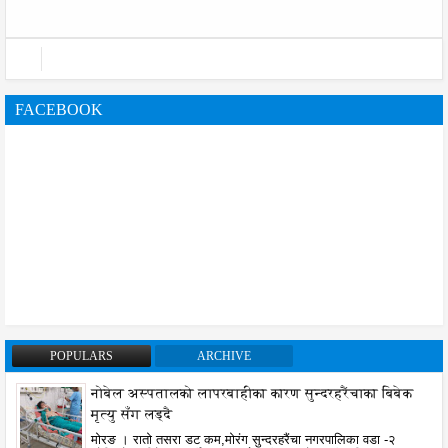
FACEBOOK
POPULARS
ARCHIVE
नोबेल अस्पतालको लापरबाहीका कारण सुन्दरहरैंचाका बिबेक
मृत्यु सँग लड्दै
मोरङ । रातो तसरा डट कम,मोरंग सुन्दरहरैंचा नगरपालिका वडा -२