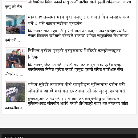
जोगियारेका बिबेक कार्की मासु खादाँ घाटीमा सानो हड्डी अड्किएका कारण
मृत्यु को सैय्...
भाद्र ३१ सम्ममा माग पुरा नभए ३ र ४ गते बिधालयहरु बन्द
गर्ने ७ गते काठमाण्डौंमा प्रदर्शन
बिराटनगर साउन २४ गते । रातो तारा डट कम, १ नम्वर प्रदेश स्थरिया
नेपाल विधालय कर्मचारी परिषदले राज्यको दायित्व सामुदायिक विधालयका
कर्मचारी...
निमित्त प्रदेश प्रहरी प्रमुखबाट भिडियो कन्फ्रेन्सद्वारा
निर्देशन
बिराटनगर, जेष्ठ ३१ गते । रातो तारा डट कम,१ नम्वर प्रदेश प्रहरी
कार्यालयका निमित्त प्रदेश प्रहरी प्रमुख प्रहरी बरिष्ठ उपरीक्षक मीरा
चौधरीबाट ...
गणेश सुवेदी लगाएत तीर्थ यात्रीहरू मुक्तिनाथ दर्शन गरी
जोमसोम आउदै गर्दा बस दुर्घटनामा तीनको मृत्यु, २० घाइते
मुस्ताङ,असोज १७ गते । रातो तारा डट कम,प्रसिद्ध धार्मिकस्थल
मुक्तिनाथबाट जोमसोम आउँदै गरेको तीर्थयात्री सवार बस मंगलबार साँझ
कागबेनीमा द...