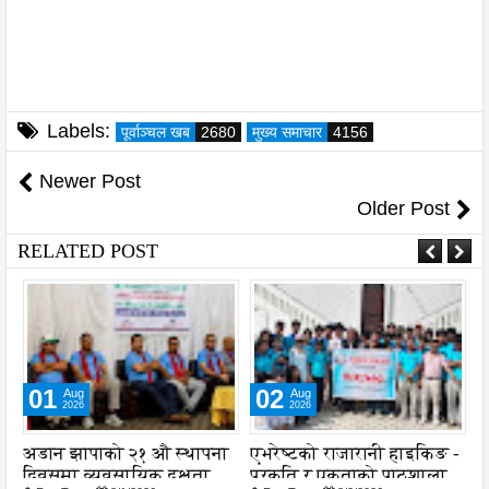
Labels:
पूर्वाञ्चल खब
2680
मुख्य समाचार
4156
Newer Post
Older Post
RELATED POST
01
02
Aug
Aug
2026
2026
अडान झापाको २१ औ स्थापना
एभरेष्टको राजारानी हाइकिङ -
स
दिवसमा व्यवसायिक दक्षता,
प्रकृति र एकताको पाठशाला
व